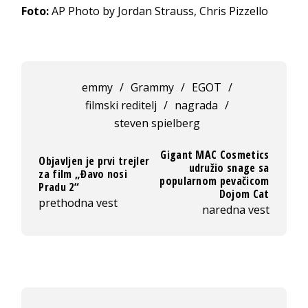
Foto:
AP Photo by Jordan Strauss, Chris Pizzello
emmy
/
Grammy
/
EGOT
/
filmski reditelj
/
nagrada
/
steven spielberg
Gigant MAC Cosmetics
Objavljen je prvi trejler
udružio snage sa
za film „Đavo nosi
popularnom pevačicom
Pradu 2“
Dojom Cat
prethodna vest
naredna vest