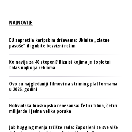
NAJNOVIJE
EU zapretila karipskim državama: Ukinite „zlatne
pasoše“ ili gubite bezvizni režim
Ko navija za 40 stepeni? Biznisi kojima je toplotni
talas najbolja reklama
Ovo su najgledaniji filmovi na striming platformama
u 2026. godini
Holivudska bioskopska renesansa: Četiri filma, četiri
milijarde i jedna velika poruka
Job hugging menja tržište rada: Zaposleni se sve više