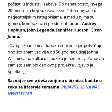
počasti u industriji zabave. Do danas postoji svega
20 umetnika koji su osvojili sve četiri nagrade u
natjecateljskim kategorijama, a među njima su
glumci, kompozitori i producenti poput
Audrey
Hepburn
,
John Legenda
,
Jennifer Hudson
i
Elton
Johna.
„Ovo priznanje ima duboko značenje jer potvrđuje
ono što znam već više od 50 godina: uticaj Johna
Williamsa na kulturu i muziku je nemerljiv. Ponosan
sam što sam bio deo ovog projekta“, izjavio je
Spielberg.
Saznajte sve o dešavanjima u biznisu, budite u
toku sa lifestyle temama.
PRIJAVITE SE NA NAŠ
NEWSLETTER