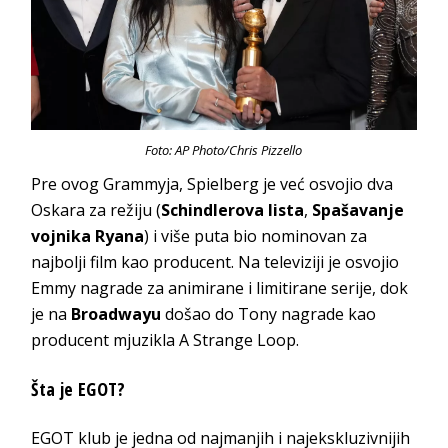
Foto: AP Photo/Chris Pizzello
Pre ovog Grammyja, Spielberg je već osvojio dva
Oskara za režiju (
Schindlerova lista
,
Spašavanje
vojnika Ryana
) i više puta bio nominovan za
najbolji film kao producent. Na televiziji je osvojio
Emmy nagrade za animirane i limitirane serije, dok
je na
Broadwayu
došao do Tony nagrade kao
producent mjuzikla A Strange Loop.
Šta je EGOT?
EGOT klub je jedna od najmanjih i najekskluzivnijih