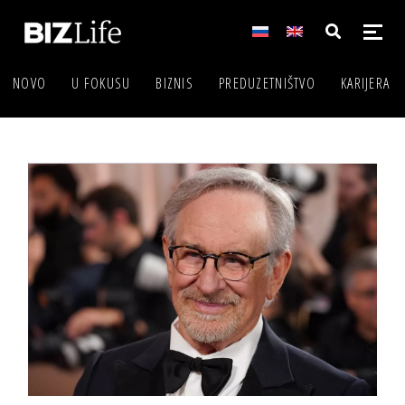
NOVO
U FOKUSU
BIZNIS
PREDUZETNIŠTVO
KARIJERA