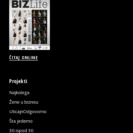
ČITAJ ONLINE
Projekti
Najkolega
Žene u biznisu
UticajnOdgovorno
Šta jedemo
30 ispod 30