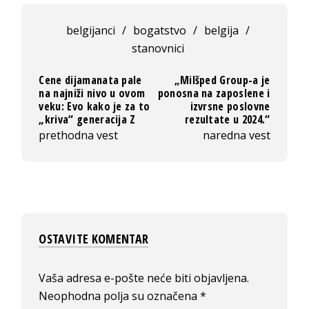
belgijanci
/
bogatstvo
/
belgija
/
stanovnici
Cene dijamanata pale
„Milšped Group-a je
na najniži nivo u ovom
ponosna na zaposlene i
veku: Evo kako je za to
izvrsne poslovne
„kriva“ generacija Z
rezultate u 2024.“
prethodna vest
naredna vest
OSTAVITE KOMENTAR
Vaša adresa e-pošte neće biti objavljena.
Neophodna polja su označena
*