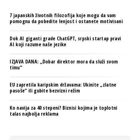
7 japanskih životnih filozofija koje mogu da vam
pomognu da pobedite lenjost i ostanete motivisani
Dok AI giganti grade ChatGPT, srpski startap pravi
AI koji razume naše jezike
IZJAVA DANA: „Dobar direktor mora da služi svom
timu“
EU zapretila karipskim državama: Ukinite „zlatne
pasoše“ ili gubite bezvizni režim
Ko navija za 40 stepeni? Biznisi kojima je toplotni
talas najbolja reklama