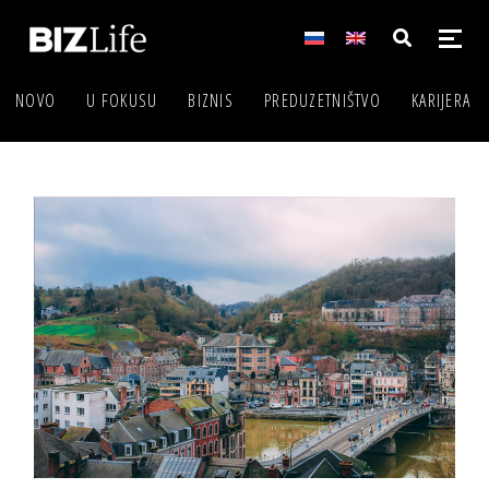
NOVO
U FOKUSU
BIZNIS
PREDUZETNIŠTVO
KARIJERA