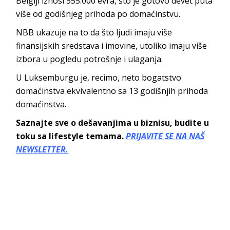
Belgiji iznosi 555.000 evra, što je gotovo devet puta
više od godišnjeg prihoda po domaćinstvu.
NBB ukazuje na to da što ljudi imaju više
finansijskih sredstava i imovine, utoliko imaju više
izbora u pogledu potrošnje i ulaganja.
U Luksemburgu je, recimo, neto bogatstvo
domaćinstva ekvivalentno sa 13 godišnjih prihoda
domaćinstva.
Saznajte sve o dešavanjima u biznisu, budite u
toku sa lifestyle temama.
PRIJAVITE SE NA NAŠ
NEWSLETTER.