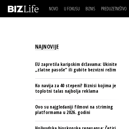
NOVO
U FOKUSU
BIZNIS
PREDUZETNIŠTVO
IZJAVA DANA
BIZNIS SCENA
VIDEO
REAL ESTATE
IZJAVA DANA
BIZNIS SCENA
BREND I KOMUNIKACI
VIDEO
REAL ESTATE
ESG & ENERGY
NAJNOVIJE
BREND I KOMUNIKACI
BANKE
ESG & ENERGY
OSIGURANJE
EU zapretila karipskim državama: Ukinite
BANKE
„zlatne pasoše“ ili gubite bezvizni režim
TECH I AI
OSIGURANJE
BIZNIS & SPORT
Ko navija za 40 stepeni? Biznisi kojima je
TECH I AI
toplotni talas najbolja reklama
PULS REGIONA
BIZNIS & SPORT
NOVO NA RAFU
Ovo su najgledaniji filmovi na striming
PULS REGIONA
platformama u 2026. godini
NOVO NA RAFU
Holivudska bioskopska renesansa: Četiri