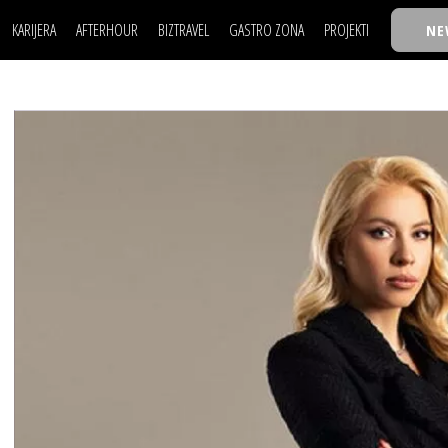
KARIJERA
AFTERHOUR
BIZTRAVEL
GASTRO ZONA
PROJEKTI
NE
POSAO
FILM I SCENA
NAJKOLEGA
LJUDI (HR)
KNJIGE
TASTY TALKS
POSAO
FILM I SCENA
NAJKOLEGA
JE
MOJ UGAO
AUTO SVET
30 ISPOD 30
LJUDI (HR)
KNJIGE
TASTY TALKS
USAVRŠAVANJE
STIL
BACK TO OFFICE/SCHOOL
JE
MOJ UGAO
AUTO SVET
30 ISPOD 30
KNOW-HOW
WELLBEING
BIZBENDOVI
USAVRŠAVANJE
STIL
BACK TO OFFICE/SCHOOL
BIZKOLEGIJUM
KNOW-HOW
WELLBEING
BIZBENDOVI
BMW BIZNIS LIGA
BIZKOLEGIJUM
BIZLIFE WEEK
BMW BIZNIS LIGA
IZJAVA GODINE
BIZLIFE WEEK
IZJAVA GODINE