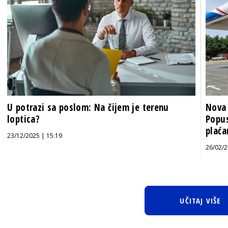
U potrazi sa poslom: Na čijem je terenu
Nova 
loptica?
Popus
plaća
23/12/2025 | 15:19
26/02/2
UČITAJ VIŠE