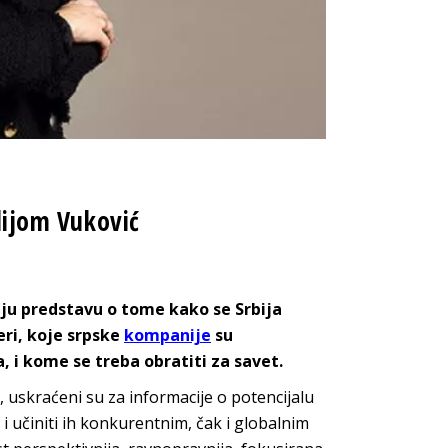
ilijom Vuković
maju predstavu o tome kako se Srbija
eri, koje srpske
kompanije
su
 i kome se treba obratiti za savet.
e, uskraćeni su za informacije o potencijalu
 i učiniti ih konkurentnim, čak i globalnim