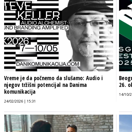
Vreme je da počnemo da slušamo: Audio i
Beogr
njegov tržišni potencijal na Danima
26. o
komunikacija
14/10/2
24/02/2026 | 15:31