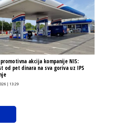
promotivna akcija kompanije NIS:
t od pet dinara na sva goriva uz IPS
nje
026 | 13:29