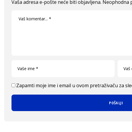
Vaša adresa e-pošte neće biti objavljena.
Neophodna p
Zapamti moje ime i email u ovom pretraživaču za sl