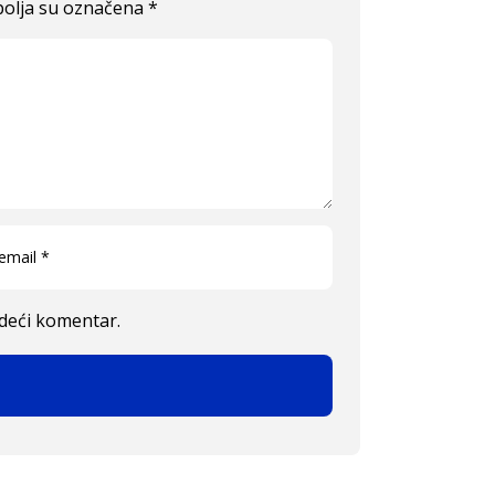
olja su označena
*
edeći komentar.