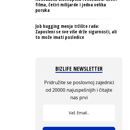
filma, četiri milijarde i jedna velika
poruka
Job hugging menja tržište rada:
Zaposleni se sve više drže sigurnosti, ali
to može imati posledice
BIZLIFE NEWSLETTER
Pridružite se poslovnoj zajednici
od 20000 najuspešnijih i čitajte
nas prvi