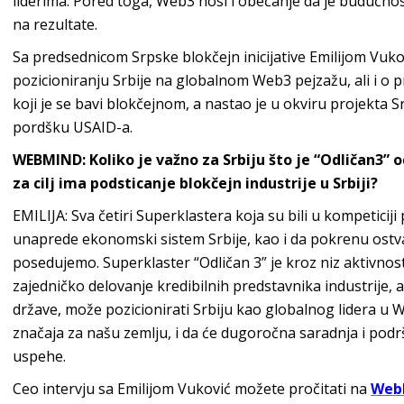
liderima. Pored toga, Web3 nosi i obećanje da je budućnos
na rezultate.
Sa predsednicom Srpske blokčejn inicijative Emilijom Vuk
pozicioniranju Srbije na globalnom Web3 pejzažu, ali i o
koji je se bavi blokčejnom, a nastao je u okviru projekta Sr
pordšku USAID-a.
WEBMIND: Koliko je važno za Srbiju što je “Odličan3” o
za cilj ima podsticanje blokčejn industrije u Srbiji?
EMILIJA: Sva četiri Superklastera koja su bili u kompeticiji
unaprede ekonomski sistem Srbije, kao i da pokrenu ostva
posedujemo. Superklaster “Odličan 3” je kroz niz aktivno
zajedničko delovanje kredibilnih predstavnika industrije, 
države, može pozicionirati Srbiju kao globalnog lidera u W
značaja za našu zemlju, i da će dugoročna saradnja i podr
uspehe.
Ceo intervju sa Emilijom Vuković možete pročitati na
Web