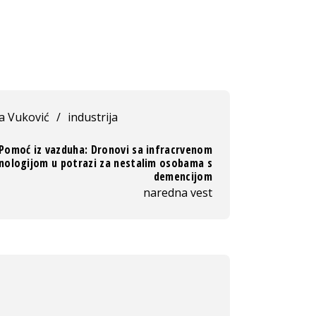
ja Vuković
/
industrija
Pomoć iz vazduha: Dronovi sa infracrvenom
nologijom u potrazi za nestalim osobama s
demencijom
naredna vest