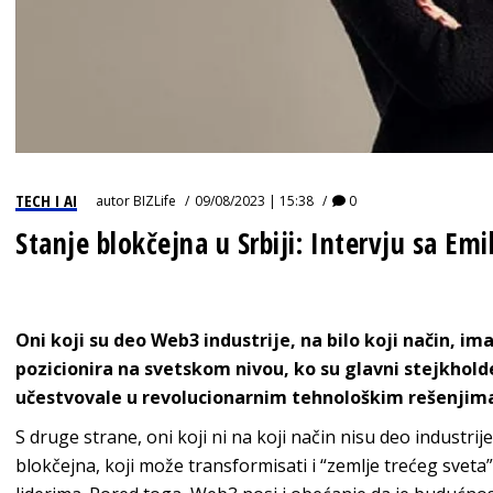
TECH I AI
autor
BIZLife
09/08/2023 | 15:38
0
Stanje blokčejna u Srbiji: Intervju sa Em
Oni koji su deo Web3 industrije, na bilo koji način, i
pozicionira na svetskom nivou, ko su glavni stejkhold
učestvovale u revolucionarnim tehnološkim rešenjima,
S druge strane, oni koji ni na koji način nisu deo industrij
blokčejna, koji može transformisati i “zemlje trećeg sveta”