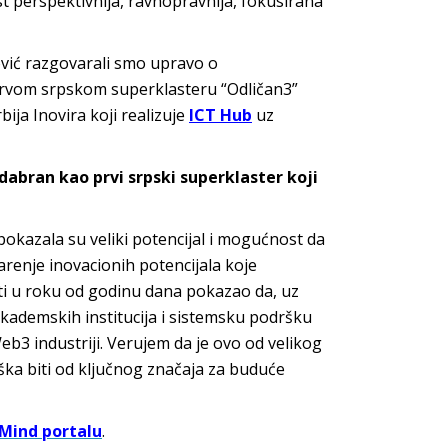
t perspektivnija, ravnopravnija, fokusirana
ović razgovarali smo upravo o
 prvom srpskom superklasteru “Odličan3”
bija Inovira koji realizuje
ICT Hub
uz
dabran kao prvi srpski superklaster koji
 pokazala su veliki potencijal i mogućnost da
renje inovacionih potencijala koje
sti u roku od godinu dana pokazao da, uz
akademskih institucija i sistemsku podršku
eb3 industriji. Verujem da je ovo od velikog
ška biti od ključnog značaja za buduće
Mind portalu
.