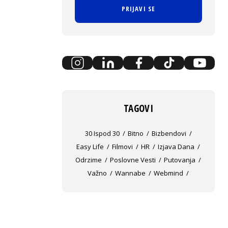
PRIJAVI SE
TAGOVI
30 Ispod 30
Bitno
Bizbendovi
Easy Life
Filmovi
HR
Izjava Dana
Odrzime
Poslovne Vesti
Putovanja
Važno
Wannabe
Webmind