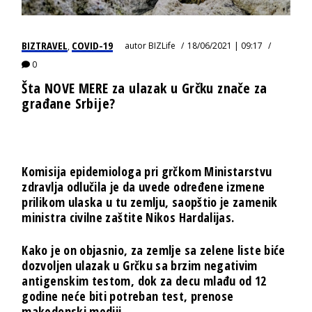
BIZTRAVEL
COVID-19
autor
BIZLife
18/06/2021 | 09:17
,
0
Šta NOVE MERE za ulazak u Grčku znače za
građane Srbije?
Komisija epidemiologa pri grčkom Ministarstvu
zdravlja odlučila je da uvede određene izmene
prilikom ulaska u tu zemlju, saopštio je zamenik
ministra civilne zaštite Nikos Hardalijas.
Kako je on objasnio, za zemlje sa zelene liste biće
dozvoljen ulazak u Grčku sa brzim negativim
antigenskim testom, dok za decu mlađu od 12
godine neće biti potreban test, prenose
makedonski mediji.