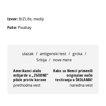
Izvor:
BIZLife, mediji
Foto:
Pixabay
ulazak
/
antigenski test
/
grcka
/
Srbija
/
nove mere
Amerikanci ulažu
Kako su Nemci primenili
milijarde u „ZGODNE“
originalan način
pilule protiv korone
testiranja u ŠKOLAMA?
prethodna vest
naredna vest