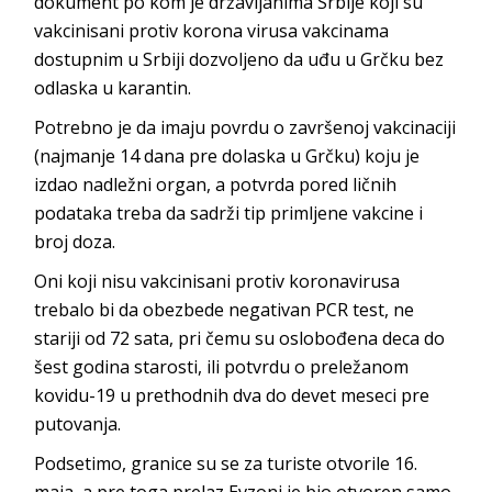
dokument po kom je državljanima Srbije koji su
vakcinisani protiv korona virusa vakcinama
dostupnim u Srbiji dozvoljeno da uđu u Grčku bez
odlaska u karantin.
Potrebno je da imaju povrdu o završenoj vakcinaciji
(najmanje 14 dana pre dolaska u Grčku) koju je
izdao nadležni organ, a potvrda pored ličnih
podataka treba da sadrži tip primljene vakcine i
broj doza.
Oni koji nisu vakcinisani protiv koronavirusa
trebalo bi da obezbede negativan PCR test, ne
stariji od 72 sata, pri čemu su oslobođena deca do
šest godina starosti, ili potvrdu o preležanom
kovidu-19 u prethodnih dva do devet meseci pre
putovanja.
Podsetimo, granice su se za turiste otvorile 16.
maja, a pre toga prelaz Evzoni je bio otvoren samo