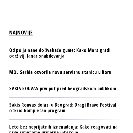
NAJNOVIJE
Od polja nane do žvakaće gume: Kako Mars gradi
održiviji lanac snabdevanja
MOL Serbia otvorila novu servisnu stanicu u Boru
SAKIS ROUVAS prvi put pred beogradskom publikom
Sakis Rouvas dolazi u Beograd: Dragi Bravo Festival
otkrio kompletan program
Leto bez neprijatnih iznenađenja: Kako reagovati na
prve simptome urinarne infekcije