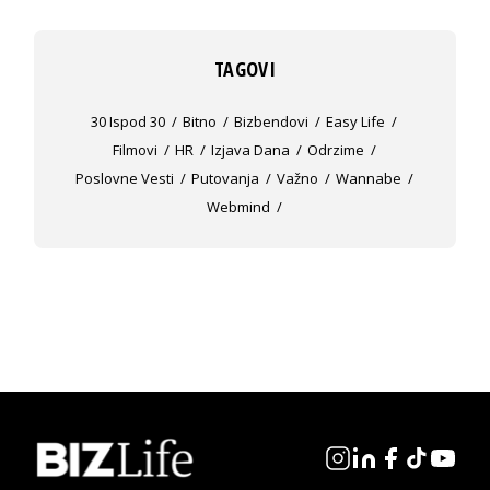
TAGOVI
30 Ispod 30
Bitno
Bizbendovi
Easy Life
Filmovi
HR
Izjava Dana
Odrzime
Poslovne Vesti
Putovanja
Važno
Wannabe
Webmind