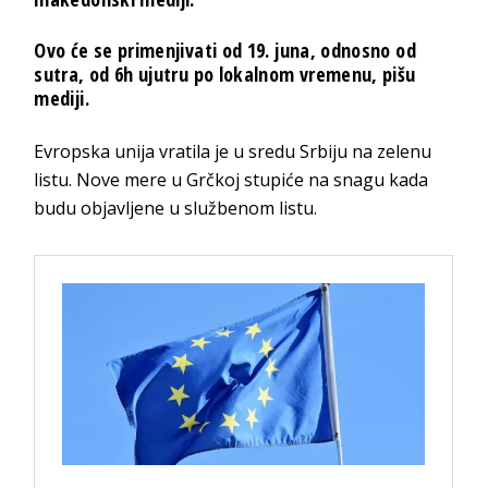
Ovo će se primenjivati od 19. juna, odnosno od
sutra, od 6h ujutru po lokalnom vremenu, pišu
mediji.
Evropska unija vratila je u sredu Srbiju na zelenu
listu. Nove mere u Grčkoj stupiće na snagu kada
budu objavljene u službenom listu.