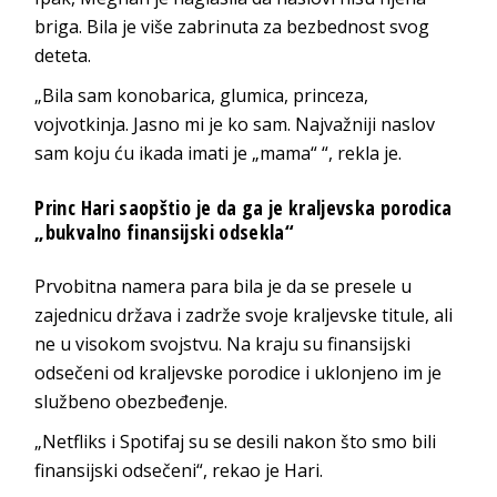
briga. Bila je više zabrinuta za bezbednost svog
deteta.
„Bila sam konobarica, glumica, princeza,
vojvotkinja. Jasno mi je ko sam. Najvažniji naslov
sam koju ću ikada imati je „mama“ “, rekla je.
Princ Hari saopštio je da ga je kraljevska porodica
„bukvalno finansijski odsekla“
Prvobitna namera para bila je da se presele u
zajednicu država i zadrže svoje kraljevske titule, ali
ne u visokom svojstvu. Na kraju su finansijski
odsečeni od kraljevske porodice i uklonjeno im je
službeno obezbeđenje.
„Netfliks i Spotifaj su se desili nakon što smo bili
finansijski odsečeni“, rekao je Hari.