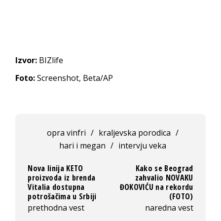
Izvor:
BIZlife
Foto:
Screenshot, Beta/AP
opra vinfri
/
kraljevska porodica
/
hari i megan
/
intervju veka
Nova linija KETO
Kako se Beograd
proizvoda iz brenda
zahvalio NOVAKU
Vitalia dostupna
ĐOKOVIĆU na rekordu
potrošačima u Srbiji
(FOTO)
prethodna vest
naredna vest