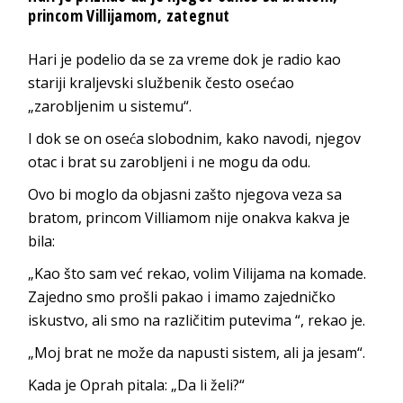
princom Villijamom, zategnut
Hari je podelio da se za vreme dok je radio kao
stariji kraljevski službenik često osećao
„zarobljenim u sistemu“.
I dok se on oseća slobodnim, kako navodi, njegov
otac i brat su zarobljeni i ne mogu da odu.
Ovo bi moglo da objasni zašto njegova veza sa
bratom, princom Villiamom nije onakva kakva je
bila:
„Kao što sam već rekao, volim Vilijama na komade.
Zajedno smo prošli pakao i imamo zajedničko
iskustvo, ali smo na različitim putevima “, rekao je.
„Moj brat ne može da napusti sistem, ali ja jesam“.
Kada je Oprah pitala: „Da li želi?“