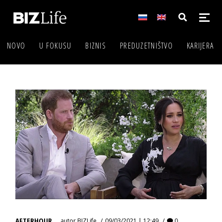
NOVO
U FOKUSU
BIZNIS
PREDUZETNIŠTVO
KARIJERA
AFTERHOUR
autor
BIZLife
09/03/2021 | 12:49
0