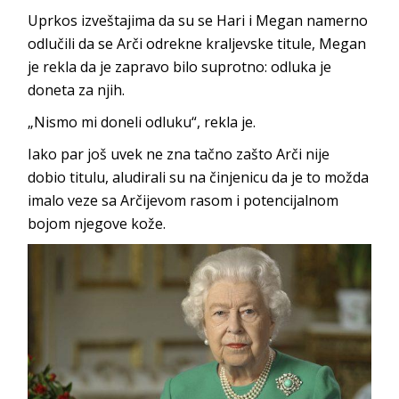
Uprkos izveštajima da su se Hari i Megan namerno
odlučili da se Arči odrekne kraljevske titule, Megan
je rekla da je zapravo bilo suprotno: odluka je
doneta za njih.
„Nismo mi doneli odluku“, rekla je.
Iako par još uvek ne zna tačno zašto Arči nije
dobio titulu, aludirali su na činjenicu da je to možda
imalo veze sa Arčijevom rasom i potencijalnom
bojom njegove kože.