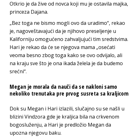
Otkrio je da žive od novca koji mu je ostavila majka,
princeza Dajana.
„Bez toga ne bismo mogli ovo da uradimo“, rekao
je, nagoveštavajući da je njihovo preseljenje u
Kaliforniju omogućeno zahvaljujući tim sredstvima.
Hari je rekao da će se njegova mama „osećati
veoma besno zbog toga kako se ovo odvijalo, ali
na kraju sve što je ona ikada želela je da budemo
srećni“.
Megan je morala da nauči da se nakloni samo
nekoliko trenutaka pre prvog susreta sa kraljicom
Dok su Megan i Hari izlazili, slučajno su se našli u
blizini Vindzora gde je kraljica bila na crkvenom
bogosluženju, a Hari je predložio Megan da
upozna njegovu baku.