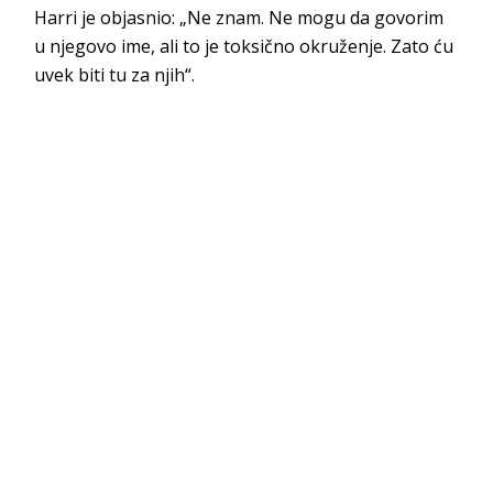
Harri je objasnio: „Ne znam. Ne mogu da govorim
u njegovo ime, ali to je toksično okruženje. Zato ću
uvek biti tu za njih“.