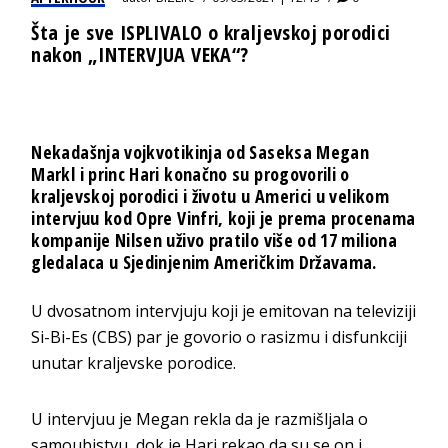
Šta je sve ISPLIVALO o kraljevskoj porodici
nakon „INTERVJUA VEKA“?
Nekadašnja vojkvotikinja od Saseksa Megan
Markl i princ Hari konačno su progovorili o
kraljevskoj porodici i životu u Americi u velikom
intervjuu kod Opre Vinfri, koji je prema procenama
kompanije Nilsen uživo pratilo više od 17 miliona
gledalaca u Sjedinjenim Američkim Državama.
U dvosatnom intervjuju koji je emitovan na televiziji
Si-Bi-Es (CBS) par je govorio o rasizmu i disfunkciji
unutar kraljevske porodice.
U intervjuu je Megan rekla da je razmišljala o
samoubistvu, dok je Hari rekao da su se on i