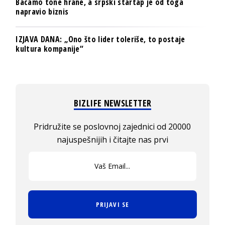
Bacamo tone hrane, a srpski startap je od toga
napravio biznis
IZJAVA DANA: „Ono što lider toleriše, to postaje
kultura kompanije“
BIZLIFE NEWSLETTER
Pridružite se poslovnoj zajednici od 20000
najuspešnijih i čitajte nas prvi
PRIJAVI SE