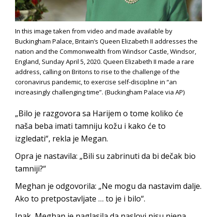
In this image taken from video and made available by
Buckingham Palace, Britain’s Queen Elizabeth II addresses the
nation and the Commonwealth from Windsor Castle, Windsor,
England, Sunday April 5, 2020. Queen Elizabeth II made a rare
address, calling on Britons to rise to the challenge of the
coronavirus pandemic, to exercise self-discipline in “an
increasingly challenging time”. (Buckingham Palace via AP)
„Bilo je razgovora sa Harijem o tome koliko će
naša beba imati tamniju kožu i kako će to
izgledati“, rekla je Megan.
Opra je nastavila: „Bili su zabrinuti da bi dečak bio
tamniji?“
Meghan je odgovorila: „Ne mogu da nastavim dalje.
Ako to pretpostavljate … to je i bilo“.
Ipak, Meghan je naglasila da naslovi nisu njena