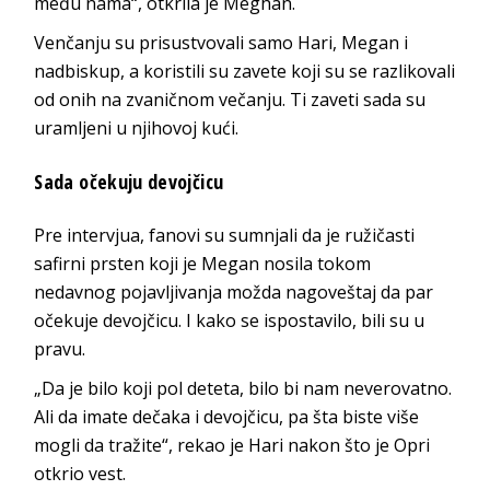
među nama“, otkrila je Meghan.
Venčanju su prisustvovali samo Hari, Megan i
nadbiskup, a koristili su zavete koji su se razlikovali
od onih na zvaničnom večanju. Ti zaveti sada su
uramljeni u njihovoj kući.
Sada očekuju devojčicu
Pre intervjua, fanovi su sumnjali da je ružičasti
safirni prsten koji je Megan nosila tokom
nedavnog pojavljivanja možda nagoveštaj da par
očekuje devojčicu. I kako se ispostavilo, bili su u
pravu.
„Da je bilo koji pol deteta, bilo bi nam neverovatno.
Ali da imate dečaka i devojčicu, pa šta biste više
mogli da tražite“, rekao je Hari nakon što je Opri
otkrio vest.