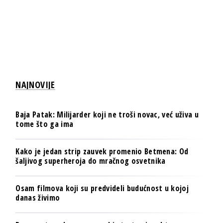
NAJNOVIJE
Baja Patak: Milijarder koji ne troši novac, već uživa u
tome što ga ima
Kako je jedan strip zauvek promenio Betmena: Od
šaljivog superheroja do mračnog osvetnika
Osam filmova koji su predvideli budućnost u kojoj
danas živimo