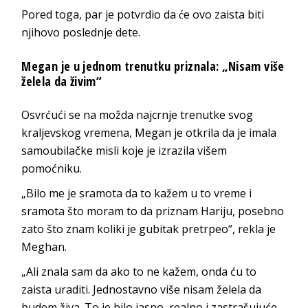
Pored toga, par je potvrdio da će ovo zaista biti
njihovo poslednje dete.
Megan je u jednom trenutku priznala: „Nisam više
želela da živim“
Osvrćući se na možda najcrnje trenutke svog
kraljevskog vremena, Megan je otkrila da je imala
samoubilačke misli koje je izrazila višem
pomoćniku.
„Bilo me je sramota da to kažem u to vreme i
sramota što moram to da priznam Hariju, posebno
zato što znam koliki je gubitak pretrpeo“, rekla je
Meghan.
„Ali znala sam da ako to ne kažem, onda ću to
zaista uraditi. Jednostavno više nisam želela da
budem živa. To je bilo jasno, realno i zastrašujuće