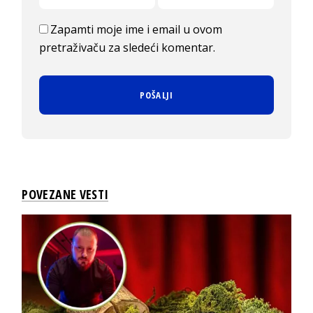
Zapamti moje ime i email u ovom
pretraživaču za sledeći komentar.
POVEZANE VESTI