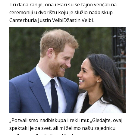
Tri dana ranije, ona i Hari su se tajno venčali na
ceremoniji u dvorištu koju je služio nadbiskup
Canterburia Justin VelbiDžastin Velbi.
„Pozvali smo nadbiskupa i rekli mu: „Gledajte, ovaj
spektakl je za svet, ali mi želimo našu zajednicu