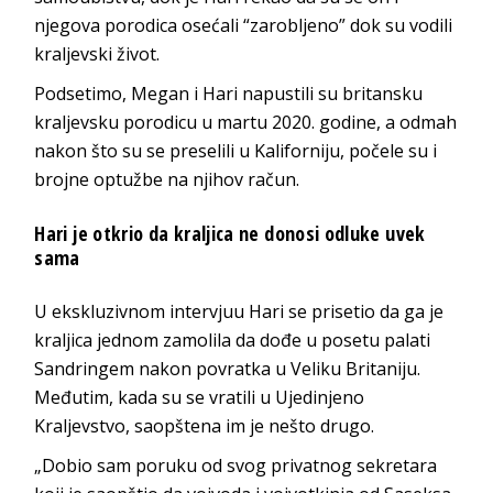
njegova porodica osećali “zarobljeno” dok su vodili
kraljevski život.
Podsetimo, Megan i Hari napustili su britansku
kraljevsku porodicu u martu 2020. godine, a odmah
nakon što su se preselili u Kaliforniju, počele su i
brojne optužbe na njihov račun.
Hari je otkrio da kraljica ne donosi odluke uvek
sama
U ekskluzivnom intervjuu Hari se prisetio da ga je
kraljica jednom zamolila da dođe u posetu palati
Sandringem nakon povratka u Veliku Britaniju.
Međutim, kada su se vratili u Ujedinjeno
Kraljevstvo, saopštena im je nešto drugo.
„Dobio sam poruku od svog privatnog sekretara