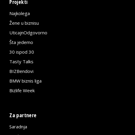
Projekti
Najkolega
Žene u biznisu
UticajnOdgovorno
Šta jedemo
30 ispod 30
Tasty Talks
BIZBendovi
BMW biznis liga
Bizlife Week
Za partnere
Saradnja