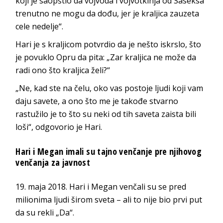
koji je saopštio da vojvoda i vojvotkinja od Saseksa
trenutno ne mogu da dođu, jer je kraljica zauzeta
cele nedelje“.
Hari je s kraljicom potvrdio da je nešto iskrslo, što
je povuklo Opru da pita: „Zar kraljica ne može da
radi ono što kraljica želi?“
„Ne, kad ste na čelu, oko vas postoje ljudi koji vam
daju savete, a ono što me je takođe stvarno
rastužilo je to što su neki od tih saveta zaista bili
loši“, odgovorio je Hari.
Hari i Megan imali su tajno venčanje pre njihovog
venčanja za javnost
19. maja 2018. Hari i Megan venčali su se pred
milionima ljudi širom sveta – ali to nije bio prvi put
da su rekli „Da“.