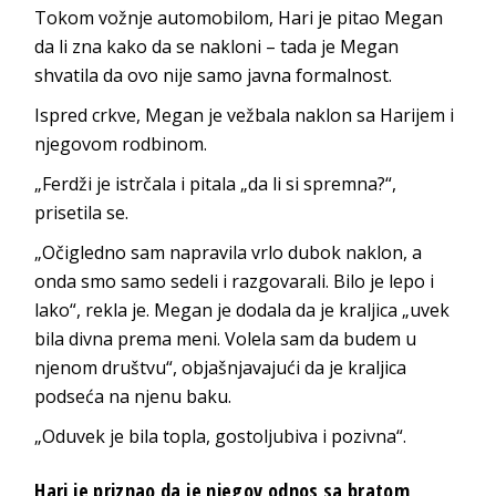
Tokom vožnje automobilom, Hari je pitao Megan
da li zna kako da se nakloni – tada je Megan
shvatila da ovo nije samo javna formalnost.
Ispred crkve, Megan je vežbala naklon sa Harijem i
njegovom rodbinom.
„Ferdži je istrčala i pitala „da li si spremna?“,
prisetila se.
„Očigledno sam napravila vrlo dubok naklon, a
onda smo samo sedeli i razgovarali. Bilo je lepo i
lako“, rekla je. Megan je dodala da je kraljica „uvek
bila divna prema meni. Volela sam da budem u
njenom društvu“, objašnjavajući da je kraljica
podseća na njenu baku.
„Oduvek je bila topla, gostoljubiva i pozivna“.
Hari je priznao da je njegov odnos sa bratom,