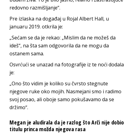
redovno razmišljanje“.
Pre izlaska na događaj u Rojal Albert Hall, u
januaru 2019. otkrila je:
„Sećam se da je rekao: „Mislim da ne možeš da
ideš“, na šta sam odgovorila da ne mogu da
ostanem sama.
Osvrćući se unazad na fotografije iz te noći dodala
je:
„Ono što vidim je koliko su čvrsto stegnute
njegove ruke oko mojih. Nasmejani smo i radimo
svoj posao, ali oboje samo pokušavamo da se
držimo“.
Megan je aludirala da je razlog što Arči nije dobio
titulu princa možda njegova rasa