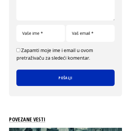
Zapamti moje ime i email u ovom
pretraživaču za sledeći komentar.
POVEZANE VESTI