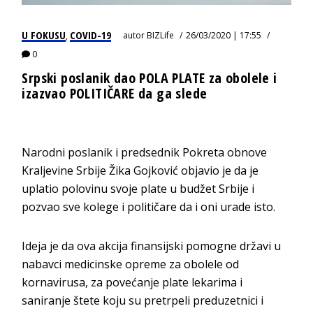
U FOKUSU
COVID-19
autor
BIZLife
26/03/2020 | 17:55
,
0
Srpski poslanik dao POLA PLATE za obolele i
izazvao POLITIČARE da ga slede
Narodni poslanik i predsednik Pokreta obnove
Kraljevine Srbije Žika Gojković objavio je da je
uplatio polovinu svoje plate u budžet Srbije i
pozvao sve kolege i političare da i oni urade isto.
Ideja je da ova akcija finansijski pomogne državi u
nabavci medicinske opreme za obolele od
kornavirusa, za povećanje plate lekarima i
saniranje štete koju su pretrpeli preduzetnici i