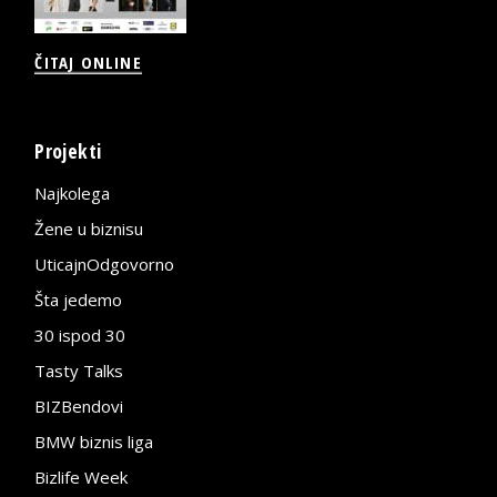
ČITAJ ONLINE
Projekti
Najkolega
Žene u biznisu
UticajnOdgovorno
Šta jedemo
30 ispod 30
Tasty Talks
BIZBendovi
BMW biznis liga
Bizlife Week