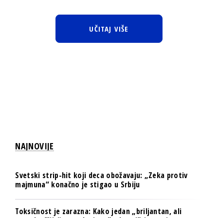
UČITAJ VIŠE
NAJNOVIJE
Svetski strip-hit koji deca obožavaju: „Zeka protiv
majmuna“ konačno je stigao u Srbiju
Toksičnost je zarazna: Kako jedan „briljantan, ali