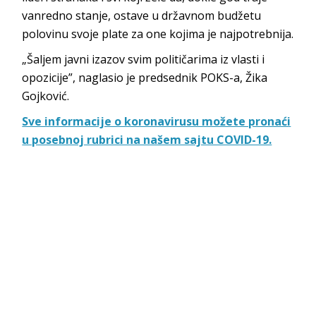
vanredno stanje, ostave u državnom budžetu
polovinu svoje plate za one kojima je najpotrebnija.
„Šaljem javni izazov svim političarima iz vlasti i
opozicije”, naglasio je predsednik POKS-a, Žika
Gojković.
Sve informacije o koronavirusu možete pronaći
u posebnoj rubrici na našem sajtu COVID-19.