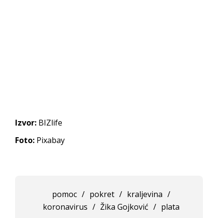
Izvor:
BIZlife
Foto:
Pixabay
pomoc
/
pokret
/
kraljevina
/
koronavirus
/
Žika Gojković
/
plata