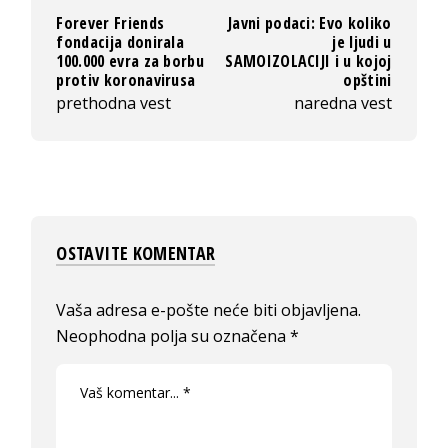
Forever Friends
Javni podaci: Evo koliko
fondacija donirala
je ljudi u
100.000 evra za borbu
SAMOIZOLACIJI i u kojoj
protiv koronavirusa
opštini
prethodna vest
naredna vest
OSTAVITE KOMENTAR
Vaša adresa e-pošte neće biti objavljena.
Neophodna polja su označena
*