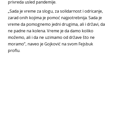
privreda usled pandemije.
„Sada je vreme za slogu, za solidarnost i odricanje,
zarad onih kojima je pomoć najpotrebnija. Sada je
vreme da pomognemo jedni drugima, ali i državi, da
ne padne na kolena. Vreme je da damo koliko
možemo, ali i da ne uzimamo od države što ne
moramo”, naveo je Gojković na svom Fejsbuk
proflu.