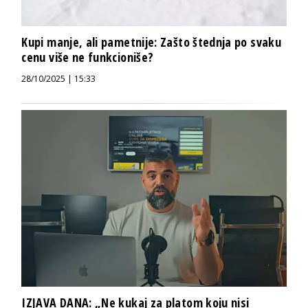
Kupi manje, ali pametnije: Zašto štednja po svaku
cenu više ne funkcioniše?
28/10/2025 | 15:33
IZJAVA DANA: „Ne kukaj za platom koju nisi