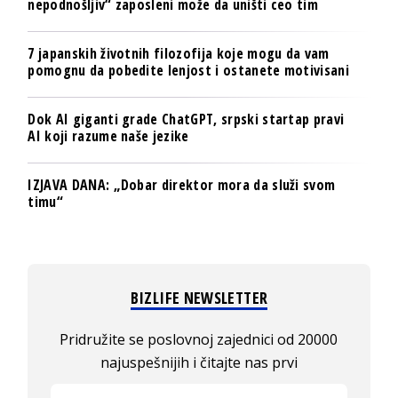
nepodnošljiv“ zaposleni može da uništi ceo tim
7 japanskih životnih filozofija koje mogu da vam
pomognu da pobedite lenjost i ostanete motivisani
Dok AI giganti grade ChatGPT, srpski startap pravi
AI koji razume naše jezike
IZJAVA DANA: „Dobar direktor mora da služi svom
timu“
BIZLIFE NEWSLETTER
Pridružite se poslovnoj zajednici od 20000
najuspešnijih i čitajte nas prvi