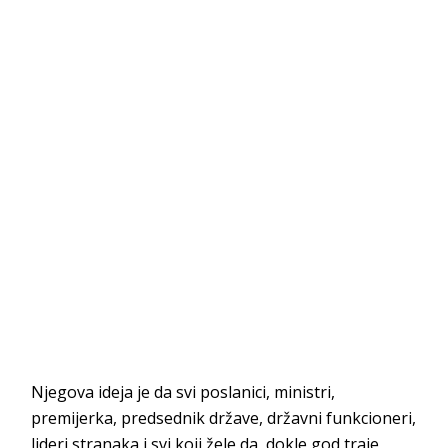
Njegova ideja je da svi poslanici, ministri,
premijerka, predsednik države, državni funkcioneri,
lideri stranaka i svi koji žele da, dokle god traje