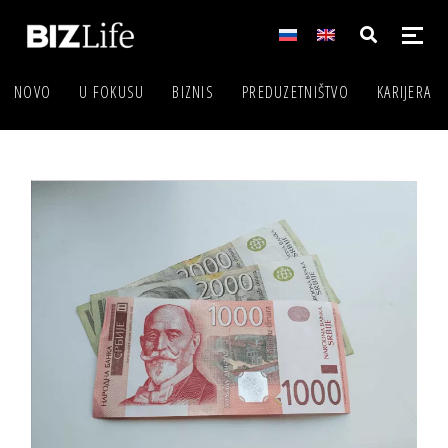
NOVO
U FOKUSU
BIZNIS
PREDUZETNIŠTVO
KARIJERA