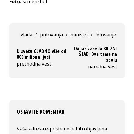
Foto:
screenshot
vlada
/
putovanja
/
ministri
/
letovanje
Danas zaseda KRIZNI
U svetu GLADNO više od
ŠTAB: Dve teme na
800 miliona ljudi
stolu
prethodna vest
naredna vest
OSTAVITE KOMENTAR
Vaša adresa e-pošte neće biti objavljena.