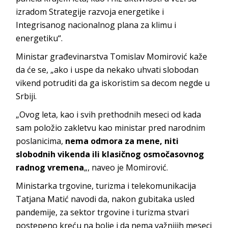
izradom Strategije razvoja energetike i
Integrisanog nacionalnog plana za klimu i
energetiku“.
Ministar građevinarstva Tomislav Momirović kaže
da će se, „ako i uspe da nekako uhvati slobodan
vikend potruditi da ga iskoristim sa decom negde u
Srbiji.
„Ovog leta, kao i svih prethodnih meseci od kada
sam položio zakletvu kao ministar pred narodnim
poslanicima,
nema odmora za mene, niti
slobodnih vikenda ili klasičnog osmočasovnog
radnog vremena
„, naveo je Momirović.
Ministarka trgovine, turizma i telekomunikacija
Tatjana Matić navodi da, nakon gubitaka usled
pandemije, za sektor trgovine i turizma stvari
postepeno kreću na bolje i da nema važnijih meseci