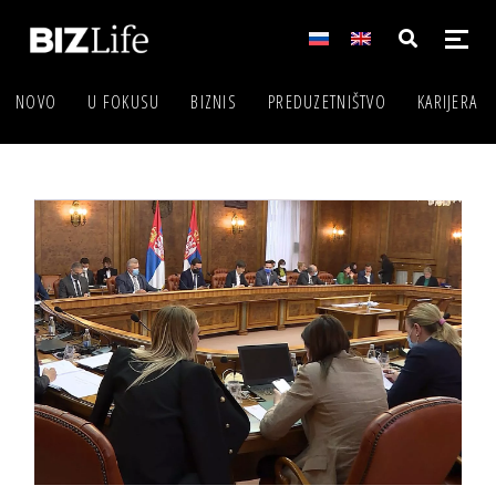
NOVO
U FOKUSU
BIZNIS
PREDUZETNIŠTVO
KARIJERA