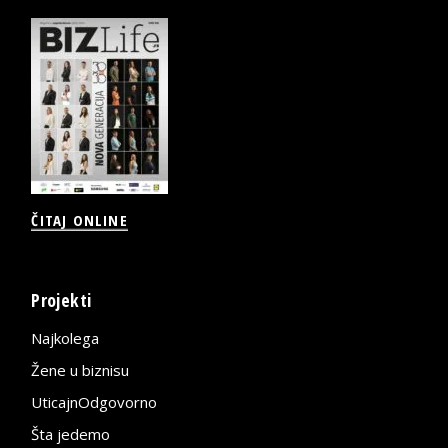
ČITAJ ONLINE
Projekti
Najkolega
Žene u biznisu
UticajnOdgovorno
Šta jedemo