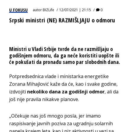
U FOKUSU
autor
BIZLife
12/07/2021 | 21:15
0
Srpski ministri (NE) RAZMIŠLJAJU o odmoru
Ministri u Vladi Srbije tvrde da ne razmišljaju o
godišnjem odmoru, da ga neće koristiti uopšte ili
će pokušati da pronađu samo par slobodnih dana.
Potpredsednica vlade i ministarka energetike
Zorana Mihajlović kaže da će, kao i svake godine,
izdvojiti
nekoliko dana za godišnji odmor
, ali da
još nije pravila nikakve planove.
„Očekuje nas još mnogo posla, jer imamo
raspisivanje javnih poziva za ugradnju solarnih
panela krajem leta, kao i niz aktivnosti u vezi sa