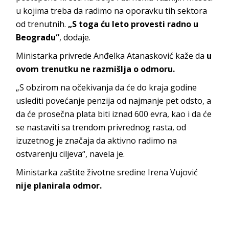
u kojima treba da radimo na oporavku tih sektora
od trenutnih.
„S toga ću leto provesti radno u
Beogradu“
, dodaje.
Ministarka privrede Anđelka Atanasković kaže da
u
ovom trenutku ne razmišlja o odmoru.
„S obzirom na očekivanja da će do kraja godine
uslediti povećanje penzija od najmanje pet odsto, a
da će prosečna plata biti iznad 600 evra, kao i da će
se nastaviti sa trendom privrednog rasta, od
izuzetnog je značaja da aktivno radimo na
ostvarenju ciljeva“, navela je.
Ministarka zaštite životne sredine Irena Vujović
nije planirala odmor.