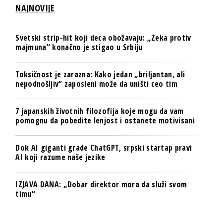
NAJNOVIJE
Svetski strip-hit koji deca obožavaju: „Zeka protiv
majmuna“ konačno je stigao u Srbiju
Toksičnost je zarazna: Kako jedan „briljantan, ali
nepodnošljiv“ zaposleni može da uništi ceo tim
7 japanskih životnih filozofija koje mogu da vam
pomognu da pobedite lenjost i ostanete motivisani
Dok AI giganti grade ChatGPT, srpski startap pravi
AI koji razume naše jezike
IZJAVA DANA: „Dobar direktor mora da služi svom
timu“