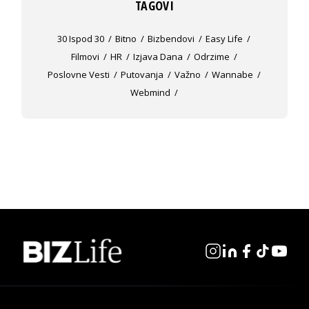
TAGOVI
30 Ispod 30
Bitno
Bizbendovi
Easy Life
Filmovi
HR
Izjava Dana
Odrzime
Poslovne Vesti
Putovanja
Važno
Wannabe
Webmind