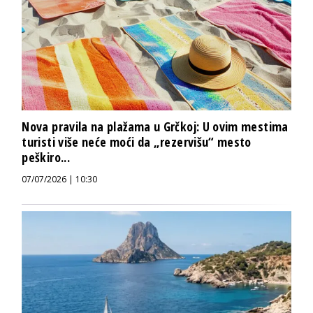
Nova pravila na plažama u Grčkoj: U ovim mestima
turisti više neće moći da „rezervišu“ mesto
peškiro...
07/07/2026 | 10:30