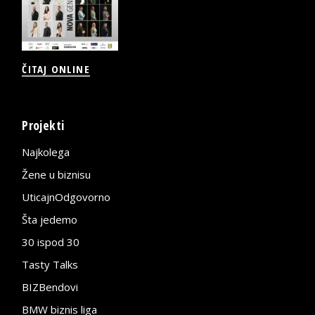
ČITAJ ONLINE
Projekti
Najkolega
Žene u biznisu
UticajnOdgovorno
Šta jedemo
30 ispod 30
Tasty Talks
BIZBendovi
BMW biznis liga