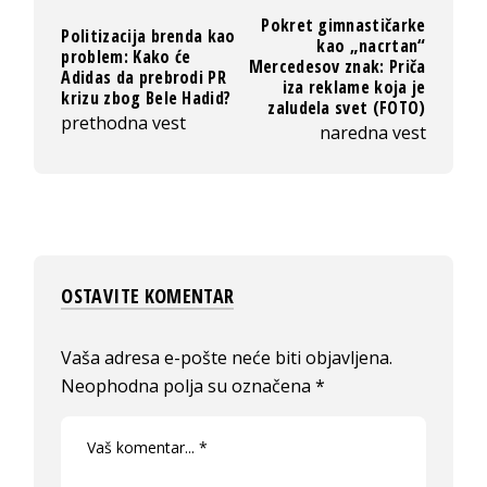
Pokret gimnastičarke
Politizacija brenda kao
kao „nacrtan“
problem: Kako će
Mercedesov znak: Priča
Adidas da prebrodi PR
iza reklame koja je
krizu zbog Bele Hadid?
zaludela svet (FOTO)
prethodna vest
naredna vest
OSTAVITE KOMENTAR
Vaša adresa e-pošte neće biti objavljena.
Neophodna polja su označena
*