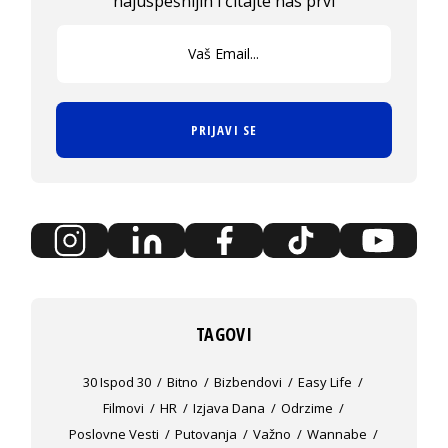
najuspešnijih i čitajte nas prvi
PRIJAVI SE
TAGOVI
30 Ispod 30
Bitno
Bizbendovi
Easy Life
Filmovi
HR
Izjava Dana
Odrzime
Poslovne Vesti
Putovanja
Važno
Wannabe