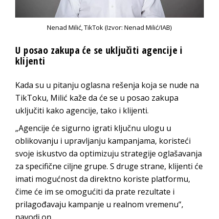
Nenad Milić, TikTok (Izvor: Nenad Milić/IAB)
U posao zakupa će se uključiti agencije i
klijenti
Kada su u pitanju oglasna rešenja koja se nude na
TikToku, Milić kaže da će se u posao zakupa
uključiti kako agencije, tako i klijenti.
„Agencije će sigurno igrati ključnu ulogu u
oblikovanju i upravljanju kampanjama, koristeći
svoje iskustvo da optimizuju strategije oglašavanja
za specifične ciljne grupe. S druge strane, klijenti će
imati mogućnost da direktno koriste platformu,
čime će im se omogućiti da prate rezultate i
prilagođavaju kampanje u realnom vremenu“,
navodi on.