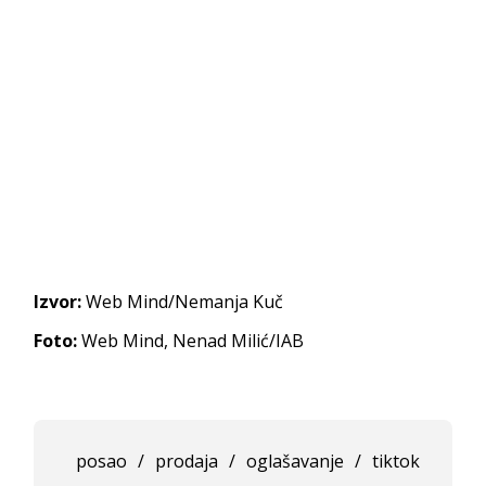
Izvor:
Web Mind/Nemanja Kuč
Foto:
Web Mind, Nenad Milić/IAB
posao
/
prodaja
/
oglašavanje
/
tiktok