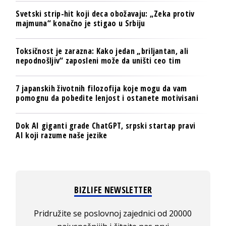
Svetski strip-hit koji deca obožavaju: „Zeka protiv
majmuna“ konačno je stigao u Srbiju
Toksičnost je zarazna: Kako jedan „briljantan, ali
nepodnošljiv“ zaposleni može da uništi ceo tim
7 japanskih životnih filozofija koje mogu da vam
pomognu da pobedite lenjost i ostanete motivisani
Dok AI giganti grade ChatGPT, srpski startap pravi
AI koji razume naše jezike
BIZLIFE NEWSLETTER
Pridružite se poslovnoj zajednici od 20000