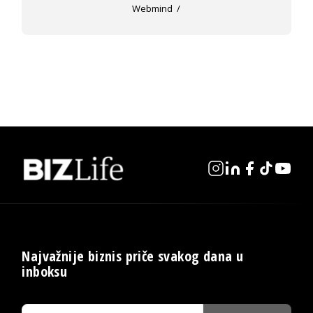
Webmind
Najvažnije biznis priče svakog dana u
inboksu