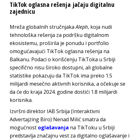
TikTok oglasna rešenja jačaju digitalnu
zajednicu
Mreža globalnih stručnjaka
Aleph
, koja nudi
tehnološka rešenja za podršku digitalnom
ekosistemu, proširila je ponudu i portfolio
omogućavajući TikTok oglasna rešenja na
Balkanu. Podaci o korišćenju TikToka u Srbiji
specifično nisu široko dostupni, ali globalne
statistike pokazuju da TikTok ima preko 1.5
milijardi mesečno aktivnih korisnika, a očekuje se
da će do kraja 2024. godine dostići 1.8 milijardi
korisnika.
Izvršni direktor IAB Srbija (Interaktivni
Advertajzing Biro) Nenad Milić smatra da
mogućnost
oglašavanja
na TikToku u Srbiji
predstavlja značajnu vest za digitalno oglašavanje i