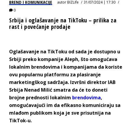
BREND I KOMUNIKACIJE
autor
BIZLife
31/07/2024 | 17:30
0
Srbija i oglašavanje na TikToku – prilika za
rast i povećanje prodaje
Oglašavanje na TikToku od sada je dostupno u
Srbiji preko kompanije Aleph, što omogućava
lokalnim brendovima i kompanijama da koriste
ovu popularnu platformu za plasiranje
marketingškog sadržaja. Izvršni direktor IAB
Srbija Nenad Milić smatra da će to doneti
brojne prednosti lokalnim
brendovima
,
omogućavajući im da efikasno komuniciraju sa
mlađom publikom koja je sve prisutnija na
TikTok-u.