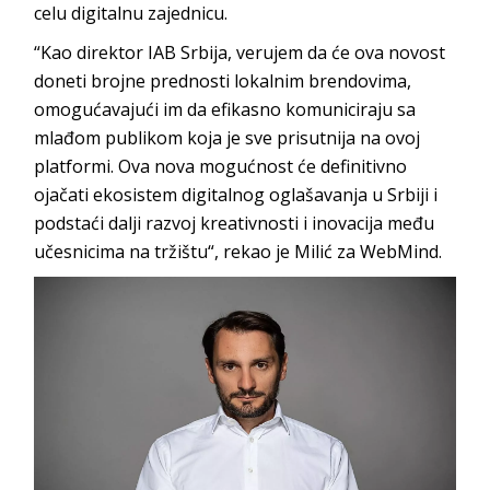
celu digitalnu zajednicu.
“Kao direktor IAB Srbija, verujem da će ova novost
doneti brojne prednosti lokalnim brendovima,
omogućavajući im da efikasno komuniciraju sa
mlađom publikom koja je sve prisutnija na ovoj
platformi. Ova nova mogućnost će definitivno
ojačati ekosistem digitalnog oglašavanja u Srbiji i
podstaći dalji razvoj kreativnosti i inovacija među
učesnicima na tržištu“, rekao je Milić za WebMind.