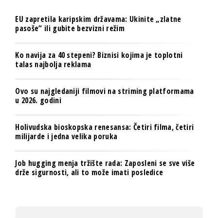
EU zapretila karipskim državama: Ukinite „zlatne
pasoše“ ili gubite bezvizni režim
Ko navija za 40 stepeni? Biznisi kojima je toplotni
talas najbolja reklama
Ovo su najgledaniji filmovi na striming platformama
u 2026. godini
Holivudska bioskopska renesansa: Četiri filma, četiri
milijarde i jedna velika poruka
Job hugging menja tržište rada: Zaposleni se sve više
drže sigurnosti, ali to može imati posledice