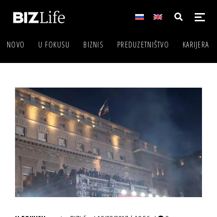
NOVO
U FOKUSU
BIZNIS
PREDUZETNIŠTVO
KARIJERA