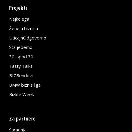
Projekti
Najkolega
Žene u biznisu
UticajnOdgovorno
Šta jedemo
30 ispod 30
Tasty Talks
BIZBendovi
BMW biznis liga
Bizlife Week
Za partnere
Saradnja