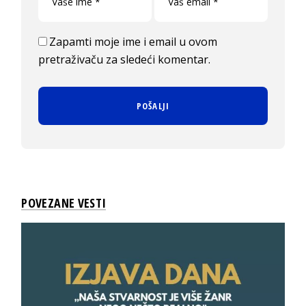
Zapamti moje ime i email u ovom
pretraživaču za sledeći komentar.
POVEZANE VESTI