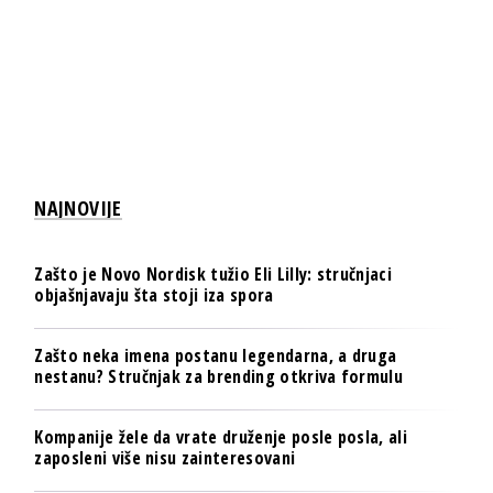
NAJNOVIJE
Zašto je Novo Nordisk tužio Eli Lilly: stručnjaci
objašnjavaju šta stoji iza spora
Zašto neka imena postanu legendarna, a druga
nestanu? Stručnjak za brending otkriva formulu
Kompanije žele da vrate druženje posle posla, ali
zaposleni više nisu zainteresovani