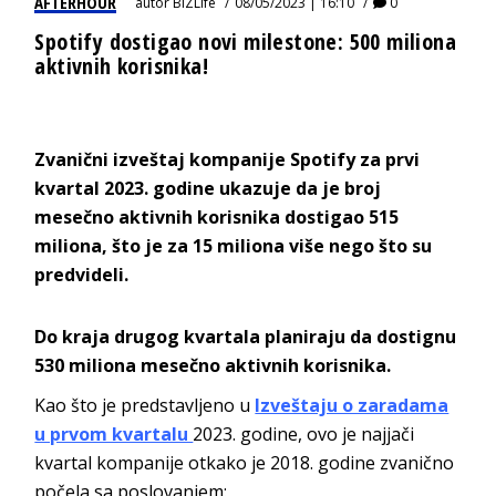
AFTERHOUR
autor
BIZLife
08/05/2023 | 16:10
0
Spotify dostigao novi milestone: 500 miliona
aktivnih korisnika!
Zvanični izveštaj kompanije Spotify za prvi
kvartal 2023. godine ukazuje da je broj
mesečno aktivnih korisnika dostigao 515
miliona, što je za 15 miliona više nego što su
predvideli.
Do kraja drugog kvartala planiraju da dostignu
530 miliona mesečno aktivnih korisnika.
Kao što je predstavljeno u
Izveštaju o zaradama
u prvom kvartalu
2023. godine, ovo je najjači
kvartal kompanije otkako je 2018. godine zvanično
počela sa poslovanjem: