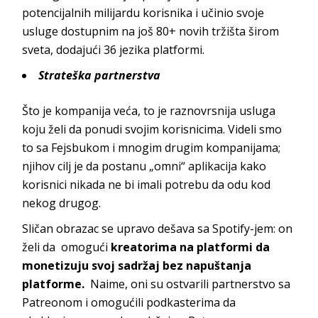
potencijalnih milijardu korisnika i učinio svoje
usluge dostupnim na još 80+ novih tržišta širom
sveta, dodajući 36 jezika platformi.
Strateška partnerstva
Što je kompanija veća, to je raznovrsnija usluga
koju želi da ponudi svojim korisnicima. Videli smo
to sa Fejsbukom i mnogim drugim kompanijama;
njihov cilj je da postanu „omni“ aplikacija kako
korisnici nikada ne bi imali potrebu da odu kod
nekog drugog.
Sličan obrazac se upravo dešava sa Spotify-jem: on
želi da omogući
kreatorima na platformi da
monetizuju svoj sadržaj bez napuštanja
platforme.
Naime, oni su ostvarili partnerstvo sa
Patreonom i omogućili podkasterima da