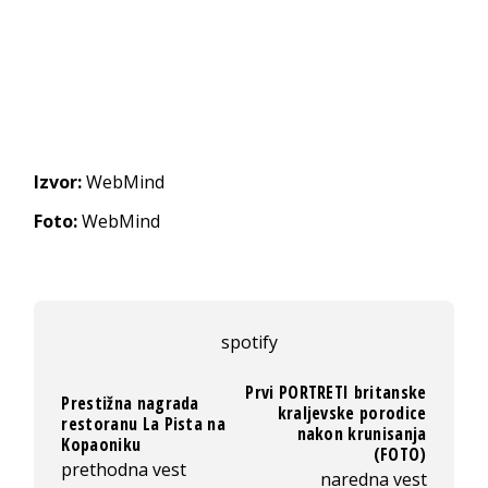
Izvor:
WebMind
Foto:
WebMind
spotify
Prvi PORTRETI britanske
Prestižna nagrada
kraljevske porodice
restoranu La Pista na
nakon krunisanja
Kopaoniku
(FOTO)
prethodna vest
naredna vest