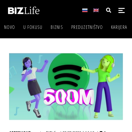
NOVO
U FOKUSU
BIZNIS
PREDUZETNIŠTVO
KARIJERA