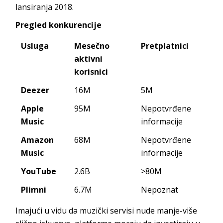
lansiranja 2018.
Pregled konkurencije
Usluga
Mesečno
Pretplatnici
aktivni
korisnici
Deezer
16M
5M
Apple
95M
Nepotvrđene
Music
informacije
Amazon
68M
Nepotvrđene
Music
informacije
YouTube
2.6B
>80M
Plimni
6.7M
Nepoznat
Imajući u vidu da muzički servisi nude manje-više