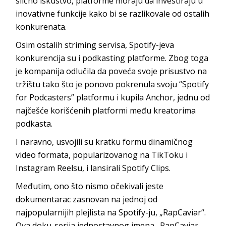
slično iskustvo, platforme moraju da investiraju u
inovativne funkcije kako bi se razlikovale od ostalih
konkurenata.
Osim ostalih striming servisa, Spotify-jeva
konkurencija su i podkasting platforme. Zbog toga
je kompanija odlučila da poveća svoje prisustvo na
tržištu tako što je ponovo pokrenula svoju “Spotify
for Podcasters” platformu i kupila Anchor, jednu od
najčešće korišćenih platformi među kreatorima
podkasta.
I naravno, usvojili su kratku formu dinamičnog
video formata, popularizovanog na TikToku i
Instagram Reelsu, i lansirali Spotify Clips.
Međutim, ono što nismo očekivali jeste
dokumentarac zasnovan na jednoj od
najpopularnijih plejlista na Spotify-ju, „RapCaviar“.
Ova doku-serija jednostavnog imena „RapCaviar