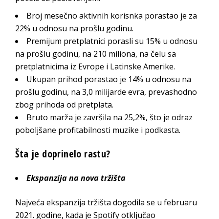
Broj mesečno aktivnih korisnka porastao je za
22% u odnosu na prošlu godinu.
Premijum pretplatnici porasli su 15% u odnosu
na prošlu godinu, na 210 miliona, na čelu sa
pretplatnicima iz Evrope i Latinske Amerike.
Ukupan prihod porastao je 14% u odnosu na
prošlu godinu, na 3,0 milijarde evra, prevashodno
zbog prihoda od pretplata.
Bruto marža je završila na 25,2%, što je odraz
poboljšane profitabilnosti muzike i podkasta.
Šta je doprinelo rastu?
Ekspanzija na nova tržišta
Najveća ekspanzija tržišta dogodila se u februaru
2021. godine, kada je Spotify otključao