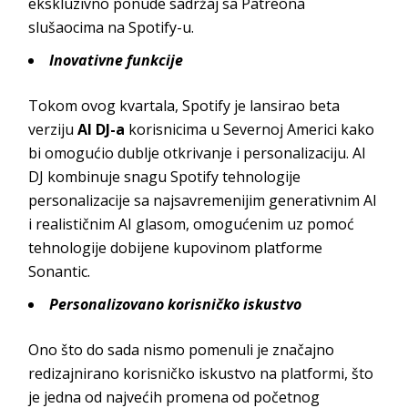
ekskluzivno ponude sadržaj sa Patreona
slušaocima na Spotify-u.
Inovativne funkcije
Tokom ovog kvartala, Spotify je lansirao beta
verziju
AI DJ-a
korisnicima u Severnoj Americi kako
bi omogućio dublje otkrivanje i personalizaciju. AI
DJ kombinuje snagu Spotify tehnologije
personalizacije sa najsavremenijim generativnim AI
i realističnim AI glasom, omogućenim uz pomoć
tehnologije dobijene kupovinom platforme
Sonantic.
Personalizovano korisničko iskustvo
Ono što do sada nismo pomenuli je značajno
redizajnirano korisničko iskustvo na platformi, što
je jedna od najvećih promena od početnog