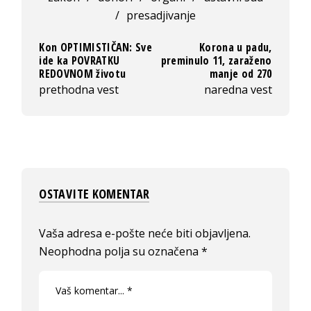
/
presadjivanje
Kon OPTIMISTIČAN: Sve
Korona u padu,
ide ka POVRATKU
preminulo 11, zaraženo
REDOVNOM životu
manje od 270
prethodna vest
naredna vest
OSTAVITE KOMENTAR
Vaša adresa e-pošte neće biti objavljena.
Neophodna polja su označena
*