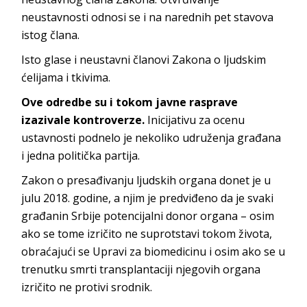
neustavnosti odnosi se i na narednih pet stavova
istog člana.
Isto glase i neustavni članovi Zakona o ljudskim
ćelijama i tkivima.
Ove odredbe su i tokom javne rasprave
izazivale kontroverze.
Inicijativu za ocenu
ustavnosti podnelo je nekoliko udruženja građana
i jedna politička partija.
Zakon o presađivanju ljudskih organa donet je u
julu 2018. godine, a njim je predviđeno da je svaki
građanin Srbije potencijalni donor organa – osim
ako se tome izričito ne suprotstavi tokom života,
obraćajući se Upravi za biomedicinu i osim ako se u
trenutku smrti transplantaciji njegovih organa
izričito ne protivi srodnik.