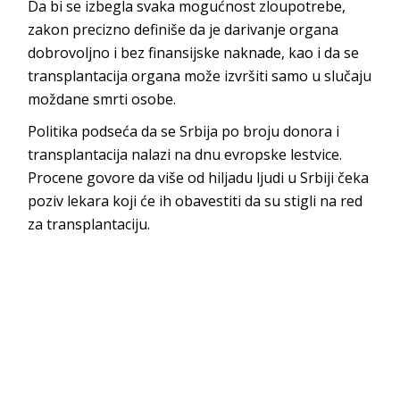
Da bi se izbegla svaka mogućnost zloupotrebe,
zakon precizno definiše da je darivanje organa
dobrovoljno i bez finansijske naknade, kao i da se
transplantacija organa može izvršiti samo u slučaju
moždane smrti osobe.
Politika podseća da se Srbija po broju donora i
transplantacija nalazi na dnu evropske lestvice.
Procene govore da više od hiljadu ljudi u Srbiji čeka
poziv lekara koji će ih obavestiti da su stigli na red
za transplantaciju.