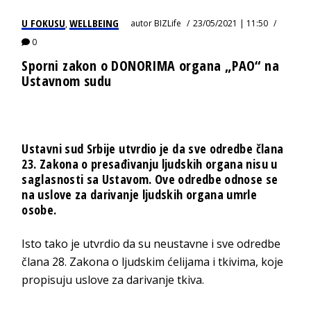
U FOKUSU
WELLBEING
autor
BIZLife
23/05/2021 | 11:50
,
0
Sporni zakon o DONORIMA organa „PAO“ na
Ustavnom sudu
Ustavni sud Srbije utvrdio je da sve odredbe člana
23. Zakona o presađivanju ljudskih organa nisu u
saglasnosti sa Ustavom. Ove odredbe odnose se
na uslove za darivanje ljudskih organa umrle
osobe.
Isto tako je utvrdio da su neustavne i sve odredbe
člana 28. Zakona o ljudskim ćelijama i tkivima, koje
propisuju uslove za darivanje tkiva.