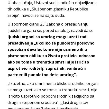
U oba slučaja, Ustavni sud je odložio objavljivanje
tih odluka u „Službenom glasniku Republike
Srbije“, navodi se na sajtu suda.
U spornom članu 23. Zakona o presađivanju
ljudskih organa se, pored ostalog, navodi da se
ljudski organi sa umrlog mogu uzeti radi
presađivanja „ukoliko se punoletni poslovno
sposoban davalac tome nije usmeno ili u
pismenom obliku za života protivio, odnosno
ako se tome u trenutku smrti nije izričito
usprotivio roditelj, supružnik, vanbračni
partner ili punoletno dete umrlog“.
„Izuzetno, ako umrli nema bliske srodnike, organi
se mogu uzeti ako se tome, u trenutku smrti, nije
izričito usprotivio pobočni srodnik zaključno sa
drugim stepenom srodstva“, glasi drugi stav
neustavnog člana Zakona. Utvrđivanje