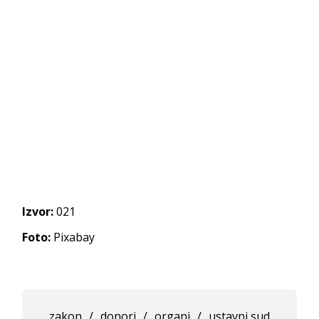
Izvor:
021
Foto:
Pixabay
zakon
/
donori
/
organi
/
ustavni sud