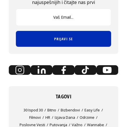
najuspešnijih i čitajte nas prvi
PRIJAVI SE
TAGOVI
30 Ispod 30
Bitno
Bizbendovi
Easy Life
Filmovi
HR
Izjava Dana
Odrzime
Poslovne Vesti
Putovanja
Važno
Wannabe