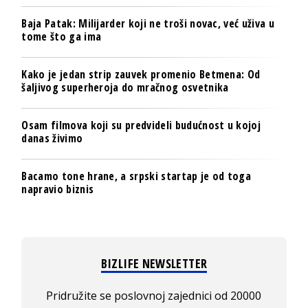
Baja Patak: Milijarder koji ne troši novac, već uživa u
tome što ga ima
Kako je jedan strip zauvek promenio Betmena: Od
šaljivog superheroja do mračnog osvetnika
Osam filmova koji su predvideli budućnost u kojoj
danas živimo
Bacamo tone hrane, a srpski startap je od toga
napravio biznis
BIZLIFE NEWSLETTER
Pridružite se poslovnoj zajednici od 20000