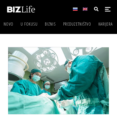
NOVO
U FOKUSU
BIZNIS
PREDUZETNIŠTVO
KARIJERA