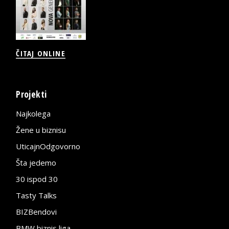
ČITAJ ONLINE
Projekti
Najkolega
Žene u biznisu
UticajnOdgovorno
Šta jedemo
30 ispod 30
Tasty Talks
BIZBendovi
BMW biznis liga