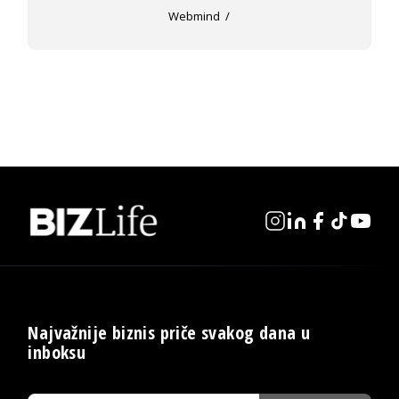
Webmind
Najvažnije biznis priče svakog dana u
inboksu