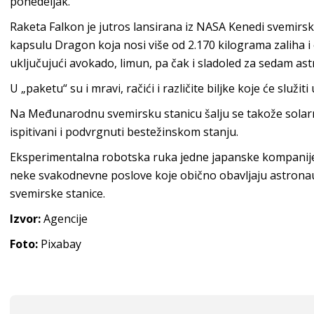
ponedeljak.
Raketa Falkon je jutros lansirana iz NASA Kenedi svemirsk
kapsulu Dragon koja nosi više od 2.170 kilograma zaliha i
uključujući avokado, limun, pa čak i sladoled za sedam as
U „paketu“ su i mravi, račići i različite biljke koje će služi
Na Međunarodnu svemirsku stanicu šalju se takože solarne 
ispitivani i podvrgnuti bestežinskom stanju.
Eksperimentalna robotska ruka jedne japanske kompanije 
neke svakodnevne poslove koje obično obavljaju astronauti
svemirske stanice.
Izvor:
Agencije
Foto:
Pixabay