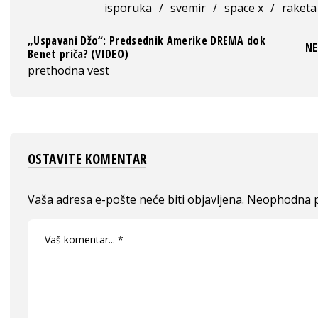
isporuka
/
svemir
/
space x
/
raketa
„Uspavani Džo“: Predsednik Amerike DREMA dok
NE
Benet priča? (VIDEO)
prethodna vest
OSTAVITE KOMENTAR
Vaša adresa e-pošte neće biti objavljena.
Neophodna p