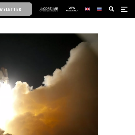
WSLETTER
E/SCHOOL
E/SCHOOL
A
A