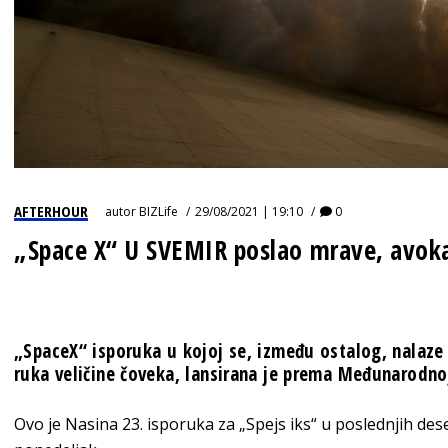
AFTERHOUR
autor
BIZLife
29/08/2021 | 19:10
0
„Space X“ U SVEMIR poslao mrave, avoka
„SpaceX“ isporuka u kojoj se, između ostalog, nalaze 
ruka veličine čoveka, lansirana je prema Međunarodnoj
Ovo je Nasina 23. isporuka za „Spejs iks“ u poslednjih deset