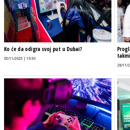
Ko će da odigra svoj put u Dubai?
Progl
takmi
05/11/2025 | 19:30
28/11/2