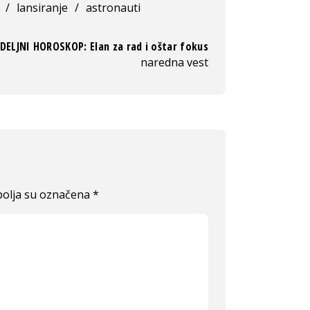
/
lansiranje
/
astronauti
DELJNI HOROSKOP: Elan za rad i oštar fokus
naredna vest
olja su označena
*