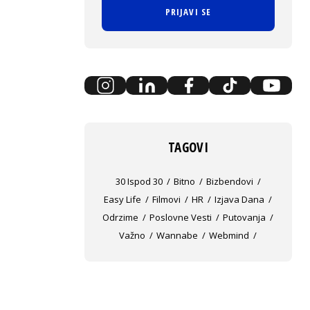
PRIJAVI SE
TAGOVI
30 Ispod 30
Bitno
Bizbendovi
Easy Life
Filmovi
HR
Izjava Dana
Odrzime
Poslovne Vesti
Putovanja
Važno
Wannabe
Webmind