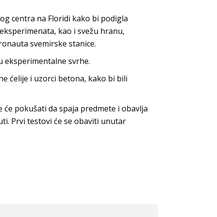
og centra na Floridi kako bi podigla
 eksperimenata, kao i svežu hranu,
tronauta svemirske stanice.
ti u eksperimentalne svrhe.
ćelije i uzorci betona, kako bi bili
će pokušati da spaja predmete i obavlja
. Prvi testovi će se obaviti unutar