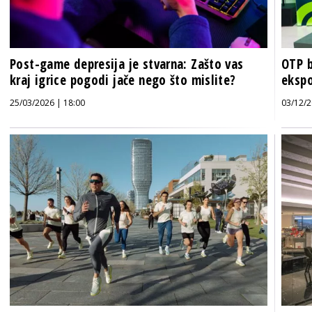
Post-game depresija je stvarna: Zašto vas
OTP b
kraj igrice pogodi jače nego što mislite?
ekspo
25/03/2026 | 18:00
03/12/2