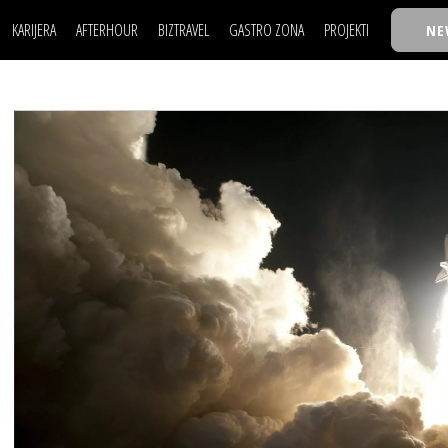
KARIJERA
AFTERHOUR
BIZTRAVEL
GASTRO ZONA
PROJEKTI
NE
POSAO
FILM I SCENA
NAJKOLEGA
LJUDI (HR)
KNJIGE
TASTY TALKS
POSAO
FILM I SCENA
NAJKOLEGA
JE
MOJ UGAO
AUTO SVET
30 ISPOD 30
LJUDI (HR)
KNJIGE
TASTY TALKS
USAVRŠAVANJE
STIL
BACK TO OFFIC
JE
MOJ UGAO
AUTO SVET
30 ISPOD 30
KNOW-HOW
WELLBEING
BIZBENDOVI
USAVRŠAVANJE
STIL
BACK TO OFFIC
BIZKOLEGIJUM
KNOW-HOW
WELLBEING
BIZBENDOVI
BMW BIZNIS LIG
BIZKOLEGIJUM
BIZLIFE WEEK
BMW BIZNIS LIG
IZJAVA GODINE
BIZLIFE WEEK
IZJAVA GODINE