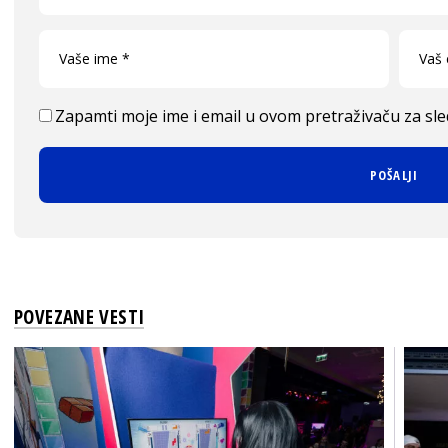
Zapamti moje ime i email u ovom pretraživaču za sl
POVEZANE VESTI