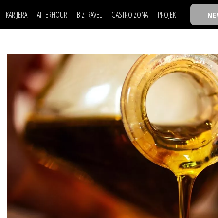
KARIJERA
AFTERHOUR
BIZTRAVEL
GASTRO ZONA
PROJEKTI
NE
POSAO
FILM I SCENA
NAJKOLEGA
LJUDI (HR)
KNJIGE
TASTY TALKS
POSAO
FILM I SCENA
NAJKOLEGA
JE
MOJ UGAO
AUTO SVET
30 ISPOD 30
LJUDI (HR)
KNJIGE
TASTY TALKS
USAVRŠAVANJE
STIL
BACK TO OFFIC
JE
MOJ UGAO
AUTO SVET
30 ISPOD 30
KNOW-HOW
WELLBEING
BIZBENDOVI
USAVRŠAVANJE
STIL
BACK TO OFFIC
BIZKOLEGIJUM
KNOW-HOW
WELLBEING
BIZBENDOVI
BMW BIZNIS LIG
BIZKOLEGIJUM
BIZLIFE WEEK
BMW BIZNIS LIG
IZJAVA GODINE
BIZLIFE WEEK
IZJAVA GODINE