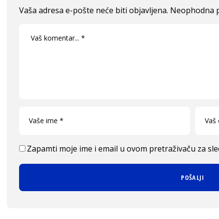
Vaša adresa e-pošte neće biti objavljena.
Neophodna p
Zapamti moje ime i email u ovom pretraživaču za sl