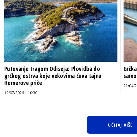
Putovanje tragom Odiseja: Plovidba do
Grčka
grčkog ostrva koje vekovima čuva tajnu
samo 
Homerove priče
21/04/2
12/07/2026 | 10:30
UČITAJ VIŠE