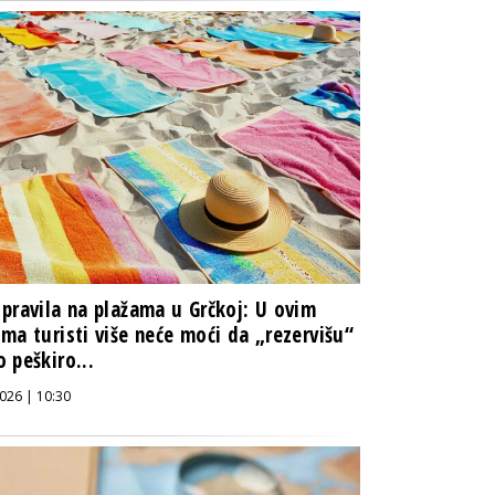
pravila na plažama u Grčkoj: U ovim
ma turisti više neće moći da „rezervišu“
 peškiro...
026 | 10:30