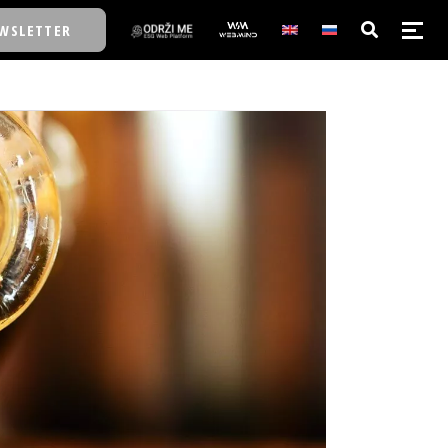
WSLETTER
E/SCHOOL
E/SCHOOL
A
A