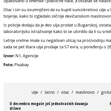
upakovano u limenke i plastične flaše, a ostatak se nalazi
Otac i sin su osumnjičeni da su kupili suncokretovo ulje u
bojenje, kako bi izgledalo sličnije devičanskom maslinovom
Iz policije dodaju da je deo ulja prodat u Bugarskoj, ostata
laboratorijsko istraživanje kako bi se utvrdilo da li su sre
Letnje vreline imale su negativan uticaj na proizvodnju ma
sada se pet litara ulja prodaje za 57 evra, u poređenju s 2
Izvor:
N1, Agencije
Foto:
Pixabay
ulje
/
lazno
/
otac
/
maslinovo
/
grck
U decembru moguće još jednokratnih davanja
države