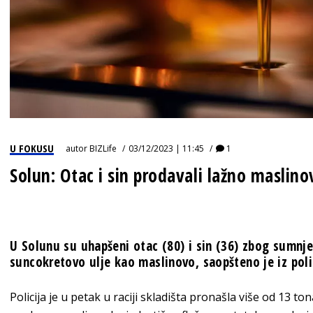
U FOKUSU
autor
BIZLife
03/12/2023 | 11:45
1
Solun: Otac i sin prodavali lažno maslino
U Solunu su uhapšeni otac (80) i sin (36) zbog sumnj
suncokretovo ulje kao maslinovo, saopšteno je iz poli
Policija je u petak u raciji skladišta pronašla više od 13 to