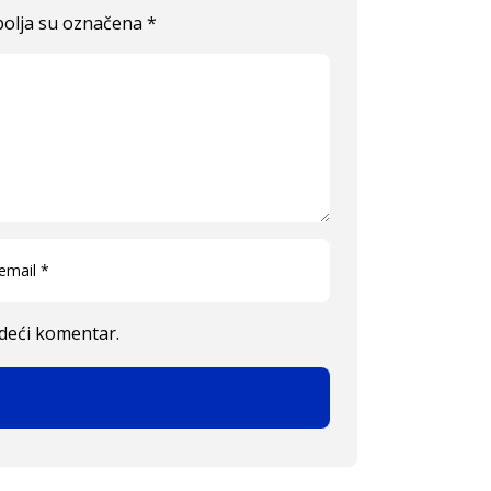
olja su označena
*
edeći komentar.