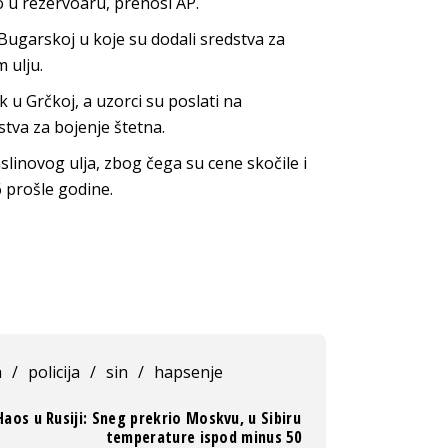
o u rezervoaru, prenosi AP.
 Bugarskoj u koje su dodali sredstva za
 ulju.
k u Grčkoj, a uzorci su poslati na
dstva za bojenje štetna.
slinovog ulja, zbog čega su cene skočile i
6 prošle godine.
a
/
policija
/
sin
/
hapsenje
Haos u Rusiji: Sneg prekrio Moskvu, u Sibiru
temperature ispod minus 50