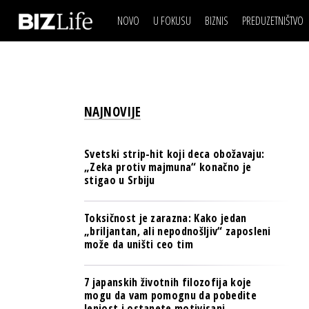
NOVO
U FOKUSU
BIZNIS
PREDUZETNIŠTVO
IZJAVA DANA
BIZNIS SCENA
VIDEO
REAL ESTATE
IZJAVA DANA
BIZNIS SCENA
BREND I KOMUNIKACI
VIDEO
REAL ESTATE
ESG & ENERGY
NAJNOVIJE
BREND I KOMUNIKACI
BANKE
ESG & ENERGY
OSIGURANJE
Svetski strip-hit koji deca obožavaju:
BANKE
„Zeka protiv majmuna“ konačno je
TECH I AI
stigao u Srbiju
OSIGURANJE
BIZNIS & SPORT
TECH I AI
Toksičnost je zarazna: Kako jedan
PULS REGIONA
„briljantan, ali nepodnošljiv“ zaposleni
BIZNIS & SPORT
može da uništi ceo tim
NOVO NA RAFU
PULS REGIONA
7 japanskih životnih filozofija koje
NOVO NA RAFU
mogu da vam pomognu da pobedite
lenjost i ostanete motivisani