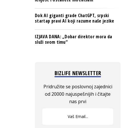
Dok AI giganti grade ChatGPT, srpski
startap pravi AI koji razume naše jezike
IZJAVA DANA: „Dobar direktor mora da
služi svom timu“
BIZLIFE NEWSLETTER
Pridružite se poslovnoj zajednici
od 20000 najuspešnijih i čitajte
nas prvi