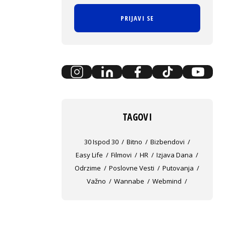
PRIJAVI SE
TAGOVI
30 Ispod 30
Bitno
Bizbendovi
Easy Life
Filmovi
HR
Izjava Dana
Odrzime
Poslovne Vesti
Putovanja
Važno
Wannabe
Webmind