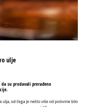
vo ulje
e da su prodavali prerađeno
cije.
na ulja, od čega je nešto više od polovine bilo