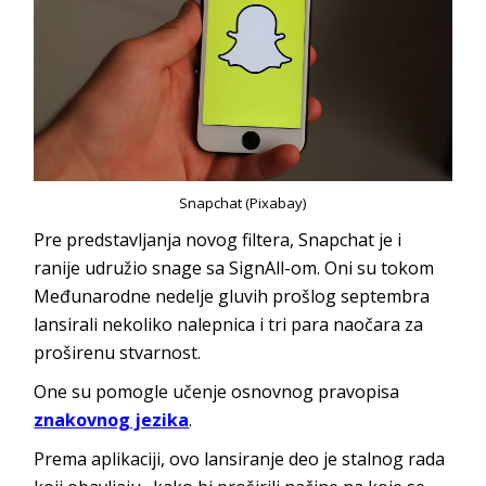
Snapchat (Pixabay)
Pre predstavljanja novog filtera, Snapchat je i
ranije udružio snage sa SignAll-om. Oni su tokom
Međunarodne nedelje gluvih prošlog septembra
lansirali nekoliko nalepnica i tri para naočara za
proširenu stvarnost.
One su pomogle učenje osnovnog pravopisa
znakovnog jezika
.
Prema aplikaciji, ovo lansiranje deo je stalnog rada