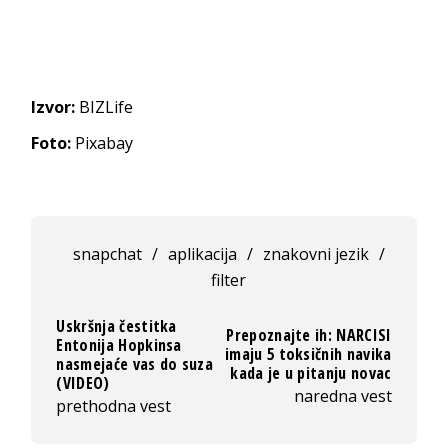
Izvor:
BIZLife
Foto:
Pixabay
snapchat
/
aplikacija
/
znakovni jezik
/
filter
Uskršnja čestitka
Prepoznajte ih: NARCISI
Entonija Hopkinsa
imaju 5 toksičnih navika
nasmejaće vas do suza
kada je u pitanju novac
(VIDEO)
naredna vest
prethodna vest