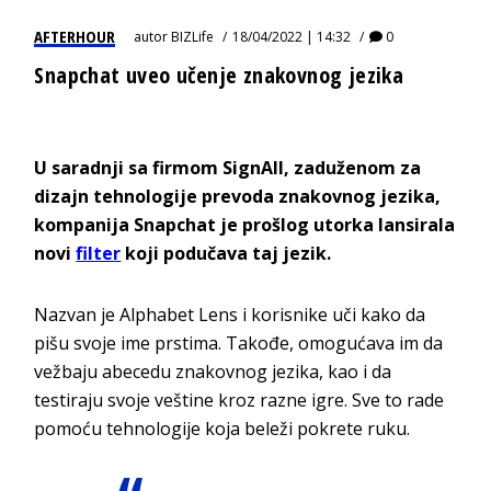
AFTERHOUR
autor
BIZLife
18/04/2022 | 14:32
0
Snapchat uveo učenje znakovnog jezika
U saradnji sa firmom SignAll, zaduženom za
dizajn tehnologije prevoda znakovnog jezika,
kompanija Snapchat je prošlog utorka lansirala
novi
filter
koji podučava taj jezik.
Nazvan je Alphabet Lens i korisnike uči kako da
pišu svoje ime prstima. Takođe, omogućava im da
vežbaju abecedu znakovnog jezika, kao i da
testiraju svoje veštine kroz razne igre. Sve to rade
pomoću tehnologije koja beleži pokrete ruku.