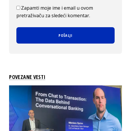
Zapamti moje ime i email u ovom
pretraživaču za sledeći komentar.
POVEZANE VESTI