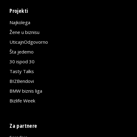
Projekti
Najkolega
Žene u biznisu
UticajnOdgovorno
Šta jedemo
30 ispod 30
Tasty Talks
BIZBendovi
BMW biznis liga
Bizlife Week
Za partnere