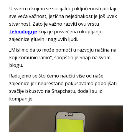
U svetu u kojem se socijalnoj uključenosti pridaje
sve veća važnost, jezična nejednakost je još uvek
stvarnost. Zato je važno razviti ovu vrstu
tehnologije
koja je posvećena okupljanju
zajednice gluvih i nagluvih ljudi.
„Mislimo da to može pomoći u razvoju načina na
koji komuniciramo“, saopštio je Snap na svom
blogu.
Radujemo se što ćemo naučiti više od naše
zajednice jer neprestano pokušavamo poboljšati
svačije iskustvo na Snapchatu, dodali su iz
kompanije.