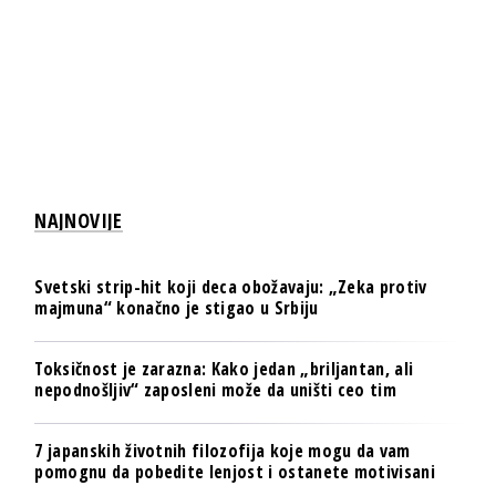
NAJNOVIJE
Svetski strip-hit koji deca obožavaju: „Zeka protiv
majmuna“ konačno je stigao u Srbiju
Toksičnost je zarazna: Kako jedan „briljantan, ali
nepodnošljiv“ zaposleni može da uništi ceo tim
7 japanskih životnih filozofija koje mogu da vam
pomognu da pobedite lenjost i ostanete motivisani