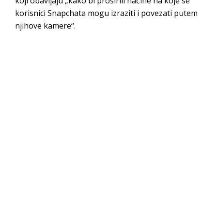
koji obavljaju „kako bi proširili načine na koje se
korisnici Snapchata mogu izraziti i povezati putem
njihove kamere“.