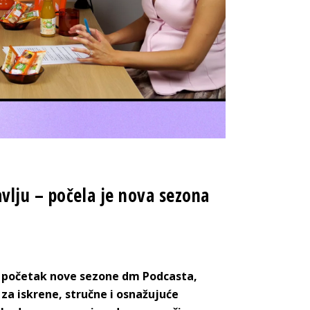
vlju – počela je nova sezona
 početak nove sezone dm Podcasta,
 za iskrene, stručne i osnažujuće