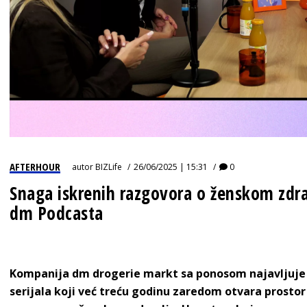
AFTERHOUR
autor
BIZLife
26/06/2025 | 15:31
0
Snaga iskrenih razgovora o ženskom zdra
dm Podcasta
Kompanija dm drogerie markt sa ponosom najavljuje
serijala koji već treću godinu zaredom otvara prostor