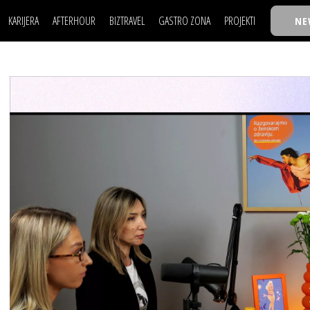
KARIJERA
AFTERHOUR
BIZTRAVEL
GASTRO ZONA
PROJEKTI
NE
POSAO
FILM I SCENA
NAJKOLEGA
LJUDI (HR)
KNJIGE
TASTY TALKS
POSAO
FILM I SCENA
NAJKOLEGA
JE
MOJ UGAO
AUTO SVET
30 ISPOD 30
LJUDI (HR)
KNJIGE
TASTY TALKS
USAVRŠAVANJE
STIL
BACK TO OFFIC
JE
MOJ UGAO
AUTO SVET
30 ISPOD 30
KNOW-HOW
WELLBEING
BIZBENDOVI
USAVRŠAVANJE
STIL
BACK TO OFFIC
BIZKOLEGIJUM
KNOW-HOW
WELLBEING
BIZBENDOVI
BMW BIZNIS LIG
BIZKOLEGIJUM
BIZLIFE WEEK
BMW BIZNIS LIG
IZJAVA GODINE
BIZLIFE WEEK
IZJAVA GODINE