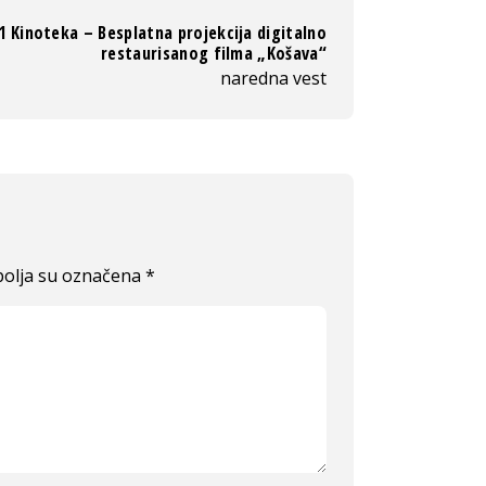
1 Kinoteka – Besplatna projekcija digitalno
restaurisanog filma „Košava“
naredna vest
olja su označena
*