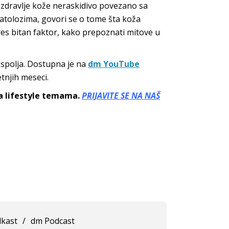
je zdravlje kože neraskidivo povezano sa
atolozima, govori se o tome šta koža
res bitan faktor, kako prepoznati mitove u
 spolja. Dostupna je na
dm YouTube
tnjih meseci.
sa lifestyle temama.
PRIJAVITE SE NA NAŠ
kast
/
dm Podcast