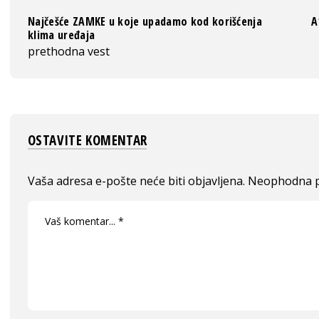
Najčešće ZAMKE u koje upadamo kod korišćenja
A
klima uređaja
prethodna vest
OSTAVITE KOMENTAR
Vaša adresa e-pošte neće biti objavljena.
Neophodna p