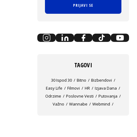
PRIJAVI SE
TAGOVI
30 Ispod 30
Bitno
Bizbendovi
Easy Life
Filmovi
HR
Izjava Dana
Odrzime
Poslovne Vesti
Putovanja
Važno
Wannabe
Webmind