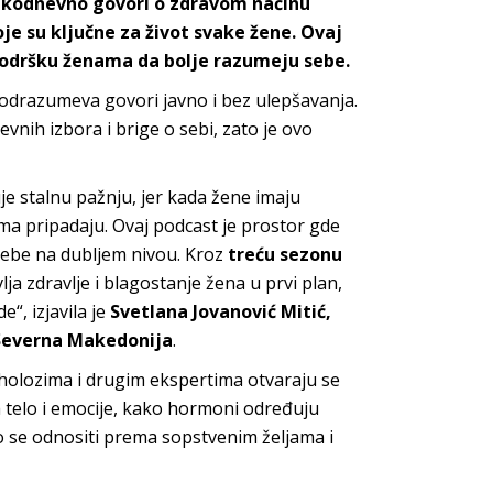
vakodnevno govori o zdravom načinu
oje su ključne za život svake žene. Ovaj
 podršku ženama da bolje razumeju sebe.
odrazumeva govori javno i bez ulepšavanja.
vnih izbora i brige o sebi, zato je ovo
e stalnu pažnju, jer kada žene imaju
ima pripadaju. Ovaj podcast je prostor gde
 sebe na dubljem nivou. Kroz
treću sezonu
ja zdravlje i blagostanje žena u prvi plan,
“, izjavila je
Svetlana Jovanović Mitić,
 Severna Makedonija
.
iholozima i drugim ekspertima otvaraju se
a telo i emocije, kako hormoni određuju
o se odnositi prema sopstvenim željama i