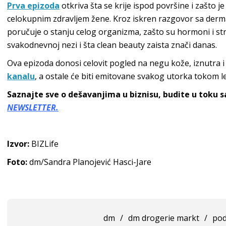
Prva epizoda
otkriva šta se krije ispod površine i zašto 
celokupnim zdravljem žene. Kroz iskren razgovor sa derm
poručuje o stanju celog organizma, zašto su hormoni i st
svakodnevnoj nezi i šta clean beauty zaista znači danas.
Ova epizoda donosi celovit pogled na negu kože, iznutra i
kanalu
, a ostale će biti emitovane svakog utorka tokom le
Saznajte sve o dešavanjima u biznisu, budite u toku 
NEWSLETTER.
Izvor:
BIZLife
Foto:
dm/Sandra Planojević Hasci-Jare
dm
/
dm drogerie markt
/
pod