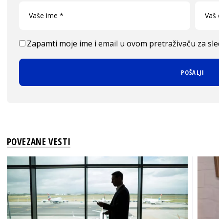
Zapamti moje ime i email u ovom pretraživaču za sl
POVEZANE VESTI