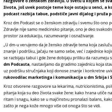
razgovore o ženskom zdravlju. U svetu u kojem se s
života, još uvek postoje teme koje ostaju u senci, a k
podcast razbija tabue, podstiče javni dijalog i pruža
Kroz dm Podcast se o ženskom zdravlju i svemu što ono p
Zdravlje nije samo medicinsko pitanje, ono je deo svakodne
prostor za edukaciju, razumevanje i osnaživanje.
„U dm-u verujemo da je žensko zdravlje tema koja zaslužuj
znanje i podršku, jačaju ne samo sebe, već i zajednice koj
se razbijaju tabui i gde žene dobijaju priliku da razumeju
dm Podcasta
, nastavljamo da gradimo zajednicu koja stavl
uz podršku stručnjaka koji donose znanje i konkretne uvide
rukovodilac marketinga i komunikacija u dm Srbija i
Kroz otvorene razgovore sa lekarima, nutricionistima, ps
pitanja koja su deo života svake žene: kako hrana utiče n
ritam i snagu, kako se u majčinstvu pronalazi balans, kak
zašto je nega kože mnogo više od onoga što se vidi.