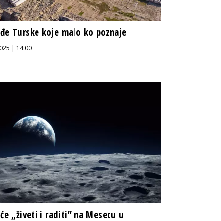
đe Turske koje malo ko poznaje
025 | 14:00
 će „živeti i raditi” na Mesecu u