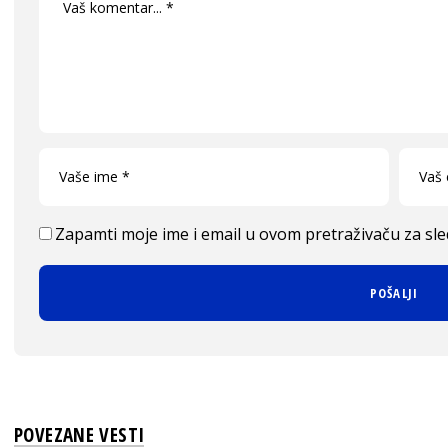
Zapamti moje ime i email u ovom pretraživaču za sl
POVEZANE VESTI