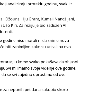
oji analiziraju proteklu godinu, svaki iz
sli Džouns, Hju Grant, Kumail Nandžijani,
 Džo Kiri. Za režiju je bio zadužen Al
ucenti.
ove godine nisu morali ni da snime novu
 će biti zanimljivo kako su uticali na ovo
umentarac, u kome svako pokušava da objasni
ja. Svi mi imamo svoje viđenje ove godine.
 da se svi zajedno oprostimo od ove
r je za nepunih pet dana sakupio skoro