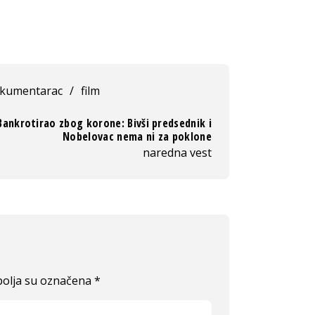
kumentarac
/
film
Bankrotirao zbog korone: Bivši predsednik i
Nobelovac nema ni za poklone
naredna vest
olja su označena
*