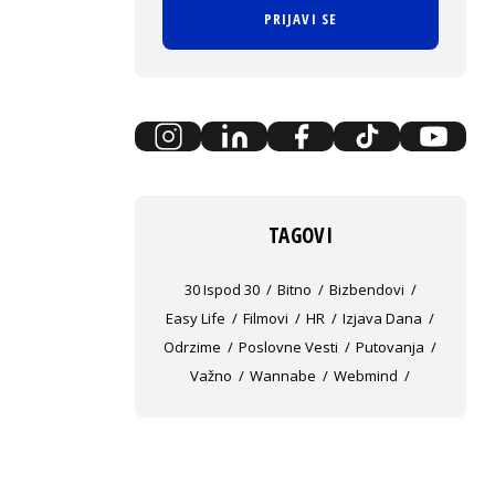
PRIJAVI SE
TAGOVI
30 Ispod 30
Bitno
Bizbendovi
Easy Life
Filmovi
HR
Izjava Dana
Odrzime
Poslovne Vesti
Putovanja
Važno
Wannabe
Webmind