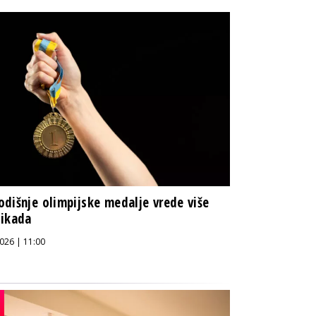
dišnje olimpijske medalje vrede više
 ikada
026 | 11:00