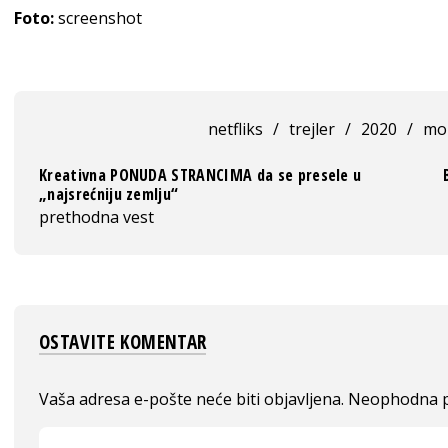
Foto:
screenshot
netfliks
/
trejler
/
2020
/
mo
Kreativna PONUDA STRANCIMA da se presele u
„najsrećniju zemlju“
prethodna vest
OSTAVITE KOMENTAR
Vaša adresa e-pošte neće biti objavljena.
Neophodna p