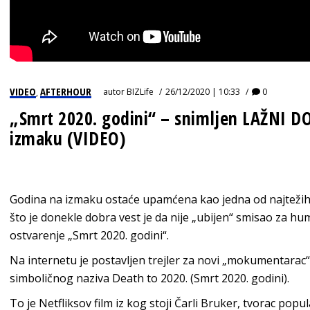
VIDEO
AFTERHOUR
autor
BIZLife
26/12/2020 | 10:33
0
,
„Smrt 2020. godini“ – snimljen LAŽNI 
izmaku (VIDEO)
Godina na izmaku ostaće upamćena kao jedna od najtežih 
što je donekle dobra vest je da nije „ubijen“ smisao za h
ostvarenje „Smrt 2020. godini“.
Na internetu je postavljen trejler za novi „mokumentara
simboličnog naziva Death to 2020. (Smrt 2020. godini).
To je Netfliksov film iz kog stoji Čarli Bruker, tvorac popu