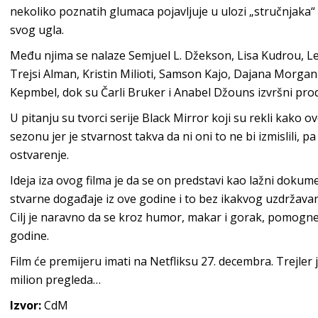
nekoliko poznatih glumaca pojavljuje u ulozi „stručnjaka“ k
svog ugla.
Među njima se nalaze Semjuel L. Džekson, Lisa Kudrou, Le
Trejsi Alman, Kristin Milioti, Samson Kajo, Dajana Morgan i
Kepmbel, dok su Čarli Bruker i Anabel Džouns izvršni prod
U pitanju su tvorci serije Black Mirror koji su rekli kako 
sezonu jer je stvarnost takva da ni oni to ne bi izmislili, pa
ostvarenje.
Ideja iza ovog filma je da se on predstavi kao lažni dok
stvarne događaje iz ove godine i to bez ikakvog uzdržavan
Cilj je naravno da se kroz humor, makar i gorak, pomogne
godine.
Film će premijeru imati na Netfliksu 27. decembra. Trejle
milion pregleda…
Izvor:
CdM