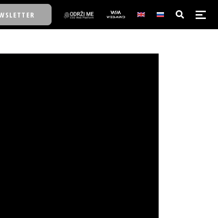
WSLETTER
E/SCHOOL
E/SCHOOL
A
A