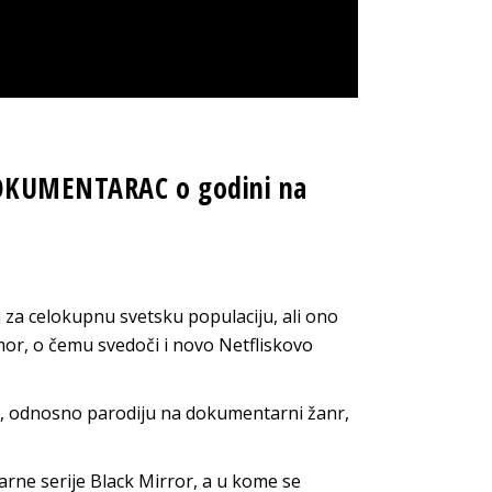
DOKUMENTARAC o godini na
za celokupnu svetsku populaciju, ali ono
umor, o čemu svedoči i novo Netfliskovo
c“, odnosno parodiju na dokumentarni žanr,
larne serije Black Mirror, a u kome se