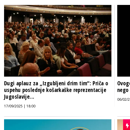
Dugi aplauz za „Izgubljeni drim tim“: Priča o
Ovogo
uspehu poslednje košarkaške reprezentacije
nego
Jugoslavije...
06/02/2
17/09/2025 | 18:00