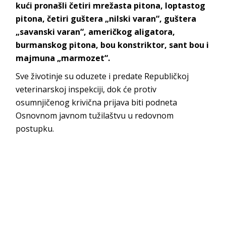
kući pronašli četiri mrežasta pitona, loptastog
pitona, četiri guštera „nilski varan“, guštera
„savanski varan“, američkog aligatora,
burmanskog pitona, bou konstriktor, sant bou i
majmuna „marmozet“.
Sve životinje su oduzete i predate Republičkoj
veterinarskoj inspekciji, dok će protiv
osumnjičenog krivična prijava biti podneta
Osnovnom javnom tužilaštvu u redovnom
postupku.