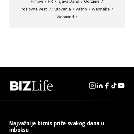
Filmovi
HR
Izjava Dana
Odrzime
Poslovne Vesti
Putovanja
Važno
Wannabe
Webmind
Najvažnije biznis priče svakog dana u
inboksu