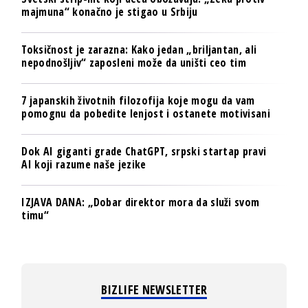
majmuna“ konačno je stigao u Srbiju
Toksičnost je zarazna: Kako jedan „briljantan, ali
nepodnošljiv“ zaposleni može da uništi ceo tim
7 japanskih životnih filozofija koje mogu da vam
pomognu da pobedite lenjost i ostanete motivisani
Dok AI giganti grade ChatGPT, srpski startap pravi
AI koji razume naše jezike
IZJAVA DANA: „Dobar direktor mora da služi svom
timu“
BIZLIFE NEWSLETTER