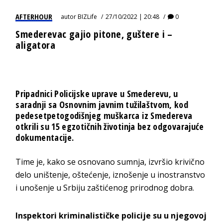
AFTERHOUR
autor
BIZLife
27/10/2022 | 20:48
0
Smederevac gajio pitone, guštere i –
aligatora
Pripadnici Policijske uprave u Smederevu, u
saradnji sa Osnovnim javnim tužilaštvom, kod
pedesetpetogodišnjeg muškarca iz Smedereva
otkrili su 15 egzotičnih životinja bez odgovarajuće
dokumentacije.
Time je, kako se osnovano sumnja, izvršio krivično
delo uništenje, oštećenje, iznošenje u inostranstvo
i unošenje u Srbiju zaštićenog prirodnog dobra.
Inspektori kriminalističke policije su u njegovoj