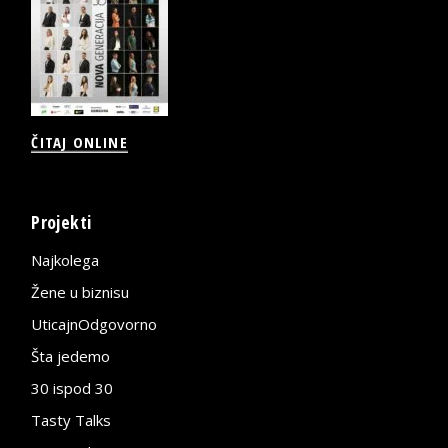
ČITAJ ONLINE
Projekti
Najkolega
Žene u biznisu
UticajnOdgovorno
Šta jedemo
30 ispod 30
Tasty Talks