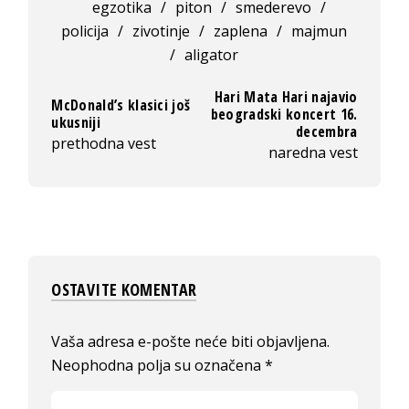
egzotika
/
piton
/
smederevo
/
policija
/
zivotinje
/
zaplena
/
majmun
/
aligator
Hari Mata Hari najavio
McDonald’s klasici još
beogradski koncert 16.
ukusniji
decembra
prethodna vest
naredna vest
OSTAVITE KOMENTAR
Vaša adresa e-pošte neće biti objavljena.
Neophodna polja su označena
*