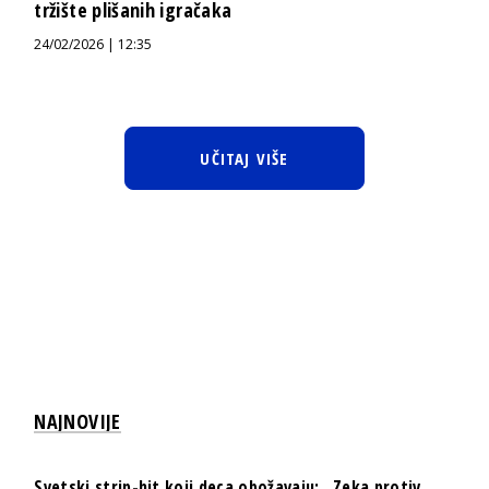
tržište plišanih igračaka
24/02/2026 | 12:35
UČITAJ VIŠE
NAJNOVIJE
Svetski strip-hit koji deca obožavaju: „Zeka protiv