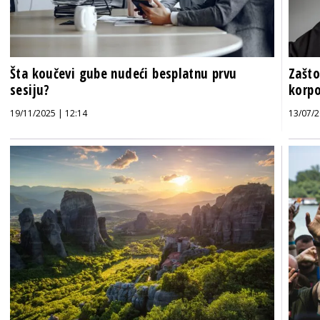
Šta koučevi gube nudeći besplatnu prvu
Zašt
sesiju?
korpo
19/11/2025 | 12:14
13/07/2