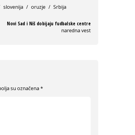
/
slovenija
/
oruzje
/
Srbija
Novi Sad i Niš dobijaju fudbalske centre
naredna vest
olja su označena
*