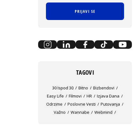
PRIJAVI SE
TAGOVI
30 Ispod 30
Bitno
Bizbendovi
Easy Life
Filmovi
HR
Izjava Dana
Odrzime
Poslovne Vesti
Putovanja
Važno
Wannabe
Webmind