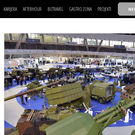
KARIJERA
AFTERHOUR
BIZTRAVEL
GASTRO ZONA
PROJEKTI
NE
POSAO
FILM I SCENA
NAJKOLEGA
LJUDI (HR)
KNJIGE
TASTY TALKS
POSAO
FILM I SCENA
NAJKOLEGA
JE
MOJ UGAO
AUTO SVET
30 ISPOD 30
LJUDI (HR)
KNJIGE
TASTY TALKS
USAVRŠAVANJE
STIL
BACK TO OFFIC
JE
MOJ UGAO
AUTO SVET
30 ISPOD 30
KNOW-HOW
WELLBEING
BIZBENDOVI
USAVRŠAVANJE
STIL
BACK TO OFFIC
BIZKOLEGIJUM
KNOW-HOW
WELLBEING
BIZBENDOVI
BMW BIZNIS LIG
BIZKOLEGIJUM
BIZLIFE WEEK
BMW BIZNIS LIG
IZJAVA GODINE
BIZLIFE WEEK
IZJAVA GODINE