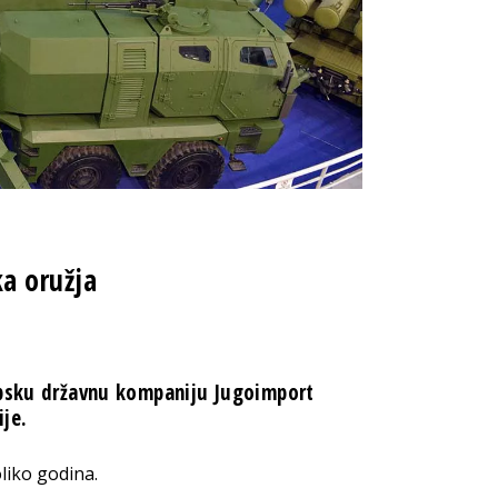
ka oružja
rpsku državnu kompaniju Jugoimport
ije.
liko godina.