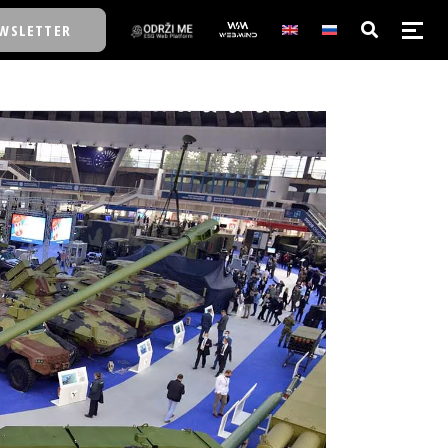
WSLETTER
E/SCHOOL
E/SCHOOL
A
A