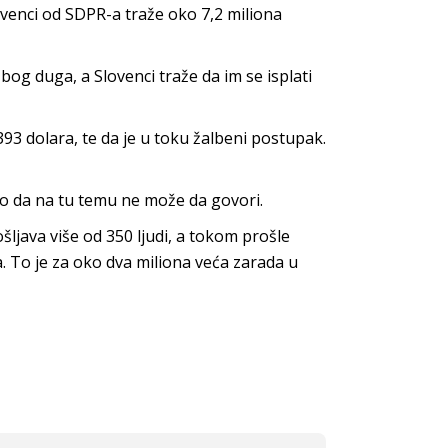
ovenci od SDPR-a traže oko 7,2 miliona
og duga, a Slovenci traže da im se isplati
393 dolara, te da je u toku žalbeni postupak.
ao da na tu temu ne može da govori.
ljava više od 350 ljudi, a tokom prošle
a. To je za oko dva miliona veća zarada u