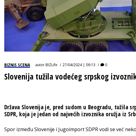
BIZNIS SCENA
autor
BIZLife
27/04/2024 | 09:13
0
Slovenija tužila vodećeg srpskog izvozni
Država Slovenija je, pred sudom u Beogradu, tužila s
SDPR, koja je jedan od najvećih izvoznika oružja iz Srb
Spor između Slovenije i Jugoimport SDPR vodi se već neko