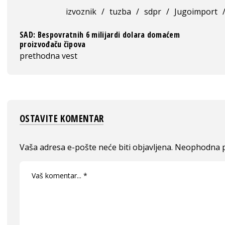
izvoznik
/
tuzba
/
sdpr
/
Jugoimport
SAD: Bespovratnih 6 milijardi dolara domaćem
proizvođaču čipova
prethodna vest
OSTAVITE KOMENTAR
Vaša adresa e-pošte neće biti objavljena.
Neophodna p