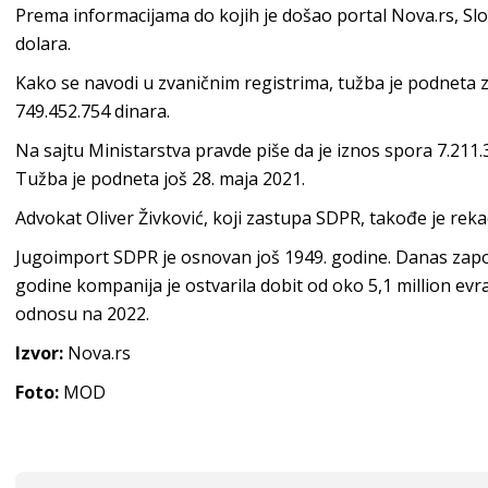
Prema informacijama do kojih je došao portal Nova.rs, Sl
dolara.
Kako se navodi u zvaničnim registrima, tužba je podneta zb
749.452.754 dinara.
Na sajtu Ministarstva pravde piše da je iznos spora 7.211.
Tužba je podneta još 28. maja 2021.
Advokat Oliver Živković, koji zastupa SDPR, takođe je rek
Jugoimport SDPR je osnovan još 1949. godine. Danas zapoš
godine kompanija je ostvarila dobit od oko 5,1 million evr
odnosu na 2022.
Izvor:
Nova.rs
Foto:
MOD