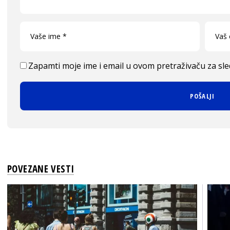
Zapamti moje ime i email u ovom pretraživaču za sl
POVEZANE VESTI