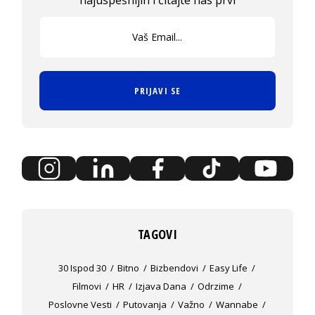
najuspešnijih i čitajte nas prvi
PRIJAVI SE
TAGOVI
30 Ispod 30
Bitno
Bizbendovi
Easy Life
Filmovi
HR
Izjava Dana
Odrzime
Poslovne Vesti
Putovanja
Važno
Wannabe