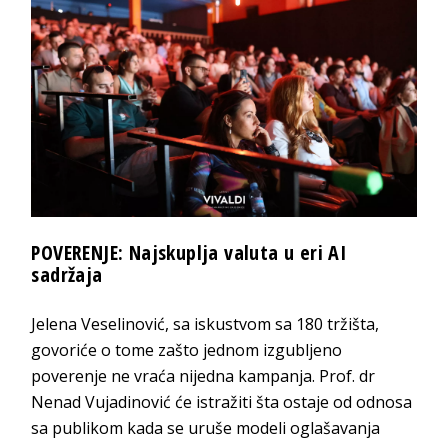
POVERENJE: Najskuplja valuta u eri AI
sadržaja
Jelena Veselinović, sa iskustvom sa 180 tržišta,
govoriće o tome zašto jednom izgubljeno
poverenje ne vraća nijedna kampanja. Prof. dr
Nenad Vujadinović će istražiti šta ostaje od odnosa
sa publikom kada se uruše modeli oglašavanja