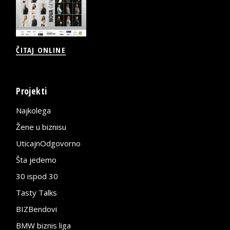
ČITAJ ONLINE
Projekti
Najkolega
Žene u biznisu
UticajnOdgovorno
Šta jedemo
30 ispod 30
Tasty Talks
BIZBendovi
BMW biznis liga