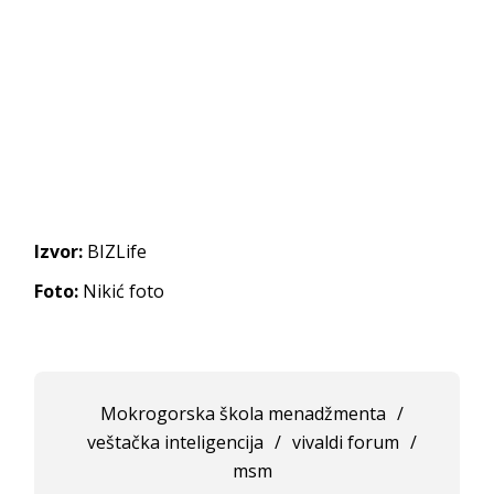
Izvor:
BIZLife
Foto:
Nikić foto
Mokrogorska škola menadžmenta
/
veštačka inteligencija
/
vivaldi forum
/
msm