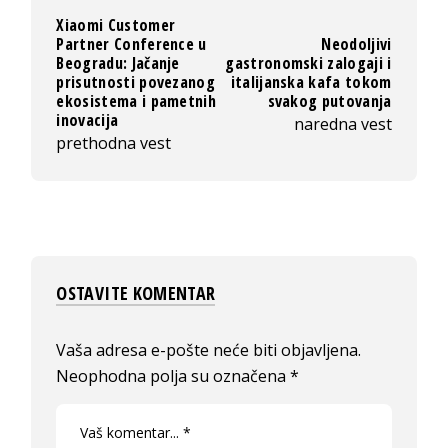
Xiaomi Customer
Partner Conference u
Neodoljivi
Beogradu: Jačanje
gastronomski zalogaji i
prisutnosti povezanog
italijanska kafa tokom
ekosistema i pametnih
svakog putovanja
inovacija
naredna vest
prethodna vest
OSTAVITE KOMENTAR
Vaša adresa e-pošte neće biti objavljena.
Neophodna polja su označena
*