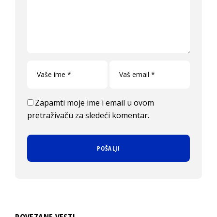
Zapamti moje ime i email u ovom
pretraživaču za sledeći komentar.
POVEZANE VESTI