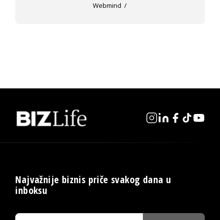
Webmind
Najvažnije biznis priče svakog dana u
inboksu