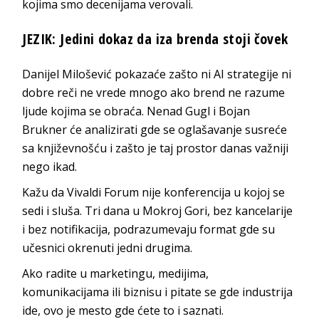
kojima smo decenijama verovali.
JEZIK: Jedini dokaz da iza brenda stoji čovek
Danijel Milošević pokazaće zašto ni AI strategije ni
dobre reči ne vrede mnogo ako brend ne razume
ljude kojima se obraća. Nenad Gugl i Bojan
Brukner će analizirati gde se oglašavanje susreće
sa književnošću i zašto je taj prostor danas važniji
nego ikad.
Kažu da Vivaldi Forum nije konferencija u kojoj se
sedi i sluša. Tri dana u Mokroj Gori, bez kancelarije
i bez notifikacija, podrazumevaju format gde su
učesnici okrenuti jedni drugima.
Ako radite u marketingu, medijima,
komunikacijama ili biznisu i pitate se gde industrija
ide, ovo je mesto gde ćete to i saznati.