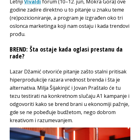
Letnji
Vivaldi
forum (10–12. jun, Mokra Gora) ove
godine zadire direktno u to pitanje u znaku teme
(re)pozicioniranje, a program je izgrađen oko tri
oslonca marketinga koji nam ostaju i kada trendovi
prođu.
BREND: Šta ostaje kada oglasi prestanu da
rade?
Lazar Džamić otvoriće pitanje zašto stalni pritisak
hiperprodukcije razara vrednost brenda i šta je
alternativa. Milja Šijakinjić i Jovan Praštalo će tu
tezu testirati na konkretnom slučaju A1 kampanje i
odgovoriti kako se brend brani u ekonomiji pažnje,
gde se ne pobeđuje budžetom, nego dobrom
kreativom i razumevanjem.