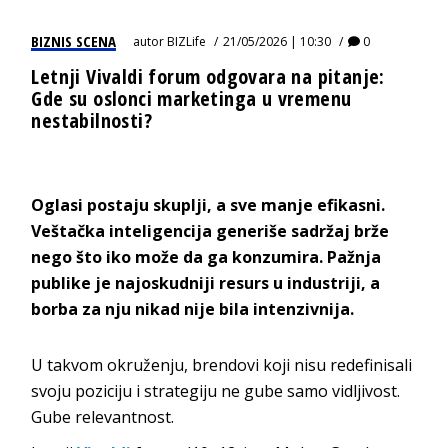
BIZNIS SCENA
autor
BIZLife
21/05/2026 | 10:30
0
Letnji Vivaldi forum odgovara na pitanje:
Gde su oslonci marketinga u vremenu
nestabilnosti?
Oglasi postaju skuplji, a sve manje efikasni.
Veštačka inteligencija generiše sadržaj brže
nego što iko može da ga konzumira. Pažnja
publike je najoskudniji resurs u industriji, a
borba za nju nikad nije bila intenzivnija.
U takvom okruženju, brendovi koji nisu redefinisali
svoju poziciju i strategiju ne gube samo vidljivost.
Gube relevantnost.