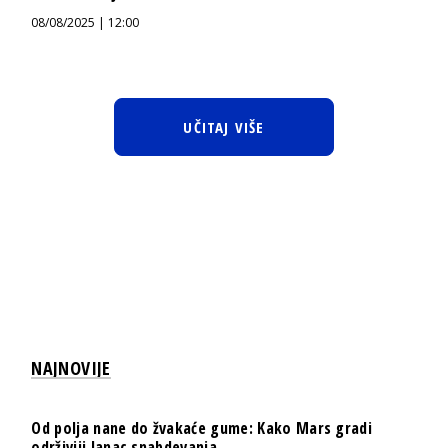
08/08/2025 | 12:00
UČITAJ VIŠE
NAJNOVIJE
Od polja nane do žvakaće gume: Kako Mars gradi
održiviji lanac snabdevanja