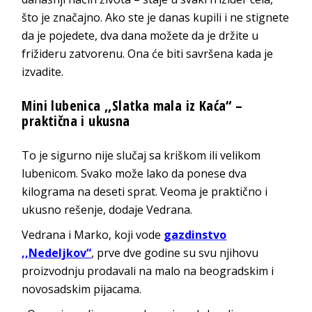
što je značajno. Ako ste je danas kupili i ne stignete
da je pojedete, dva dana možete da je držite u
frižideru zatvorenu. Ona će biti savršena kada je
izvadite.
Mini lubenica ,,Slatka mala iz Kaća“ –
praktična i ukusna
To je sigurno nije slučaj sa kriškom ili velikom
lubenicom. Svako može lako da ponese dva
kilograma na deseti sprat. Veoma je praktično i
ukusno rešenje, dodaje Vedrana.
Vedrana i Marko, koji vode
gazdinstvo
,,Nedeljkov“
, prve dve godine su svu njihovu
proizvodnju prodavali na malo na beogradskim i
novosadskim pijacama.