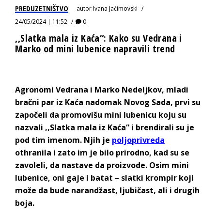
PREDUZETNIŠTVO
autor
Ivana Jaćimovski
24/05/2024 | 11:52
0
,,Slatka mala iz Kaća“: Kako su Vedrana i
Marko od mini lubenice napravili trend
Agronomi Vedrana i Marko Nedeljkov, mladi
bračni par iz Kaća nadomak Novog Sada, prvi su
započeli da promovišu mini lubenicu koju su
nazvali ,,Slatka mala iz Kaća“ i brendirali su je
pod tim imenom. Njih je
poljoprivreda
othranila i zato im je bilo prirodno, kad su se
zavoleli, da nastave da proizvode. Osim mini
lubenice, oni gaje i batat – slatki krompir koji
može da bude narandžast, ljubičast, ali i drugih
boja.