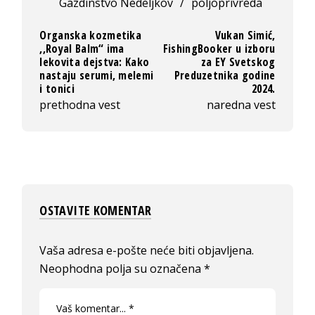
Gazdinstvo Nedeljkov
/
poljoprivreda
Organska kozmetika
Vukan Simić,
,,Royal Balm“ ima
FishingBooker u izboru
lekovita dejstva: Kako
za EY Svetskog
nastaju serumi, melemi
Preduzetnika godine
i tonici
2024.
prethodna vest
naredna vest
OSTAVITE KOMENTAR
Vaša adresa e-pošte neće biti objavljena.
Neophodna polja su označena
*