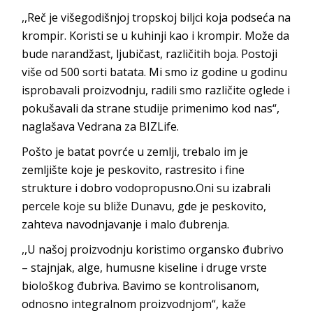
,,Reč je višegodišnjoj tropskoj biljci koja podseća na
krompir. Koristi se u kuhinji kao i krompir. Može da
bude narandžast, ljubičast, različitih boja. Postoji
više od 500 sorti batata. Mi smo iz godine u godinu
isprobavali proizvodnju, radili smo različite oglede i
pokušavali da strane studije primenimo kod nas“,
naglašava Vedrana za BIZLife.
Pošto je batat povrće u zemlji, trebalo im je
zemljište koje je peskovito, rastresito i fine
strukture i dobro vodopropusno.Oni su izabrali
percele koje su bliže Dunavu, gde je peskovito,
zahteva navodnjavanje i malo đubrenja.
,,U našoj proizvodnju koristimo organsko đubrivo
– stajnjak, alge, humusne kiseline i druge vrste
biološkog đubriva. Bavimo se kontrolisanom,
odnosno integralnom proizvodnjom“, kaže