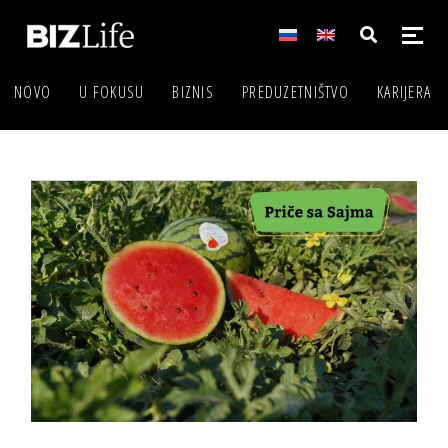
NOVO
U FOKUSU
BIZNIS
PREDUZETNIŠTVO
KARIJERA