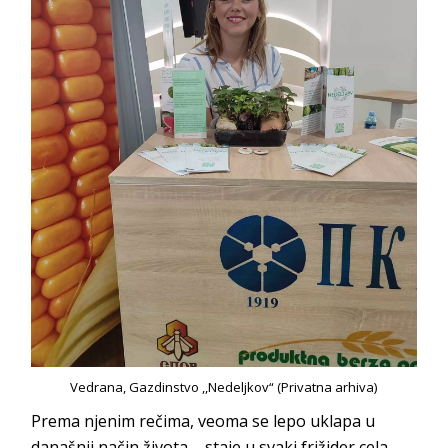
Vedrana, Gazdinstvo ,,Nedeljkov“ (Privatna arhiva)
Prema njenim rečima, veoma se lepo uklapa u
današnji način života – staje u svaki frižider cela,