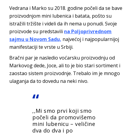
Vedrana i Marko su 2018. godine počeli da se bave
proizvodnjom mini lubenica i batata, pošto su
istražili tržište i videli da ih nema u ponudi. Svoje
proizvode su predstavili
na Poljoprivrednom
sajmu u Novom Sadu,
najvećoj i najpopularnijoj
manifestaciji te vrste u Srbiji.
Bračni par je nasledio voćarsku proizvodnju od
Markovog dede, Joce, ali to je bio stari sortiment i
zaostao sistem proizvodnje. Trebalo im je mnogo
ulaganja da to dovedu na neki nivo.
,,Mi smo prvi koji smo
počeli da promovišemo
mini lubenicu – veličine
dva do dva i po