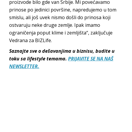
proizvode bilo gde van Srbije. Mi povećavamo
prinose po jedinici površine, napredujemo u tom
smislu, ali još uvek nismo došli do prinosa koji
ostvaruju neke druge zemlje. Ipak imamo
ograničenja poput klime i zemljišta“, zaključuje
Vedrana za BIZLife.
Saznajte sve o dešavanjima u biznisu, budite u
toku sa lifestyle temama.
PRIJAVITE SE NA NAŠ
NEWSLETTER.