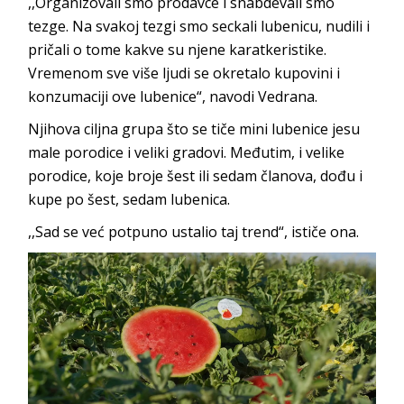
,,Organizovali smo prodavce i snabdevali smo
tezge. Na svakoj tezgi smo seckali lubenicu, nudili i
pričali o tome kakve su njene karatkeristike.
Vremenom sve više ljudi se okretalo kupovini i
konzumaciji ove lubenice“, navodi Vedrana.
Njihova ciljna grupa što se tiče mini lubenice jesu
male porodice i veliki gradovi. Međutim, i velike
porodice, koje broje šest ili sedam članova, dođu i
kupe po šest, sedam lubenica.
,,Sad se već potpuno ustalio taj trend“, ističe ona.