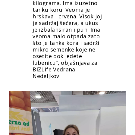
kilograma. Ima izuzetno
tanku koru. Veoma je
hrskava i crvena. Visok joj
je sadržaj šećera, a ukus
je izbalansiran i pun. Ima
veoma malo otpada zato
što je tanka kora i sadrži
mikro semenke koje ne
osetite dok jedete
lubenicu“, objašnjava za
BIZLife Vedrana
Nedeljkov.