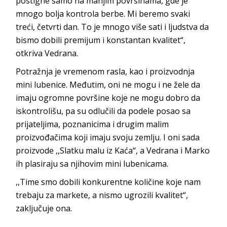
postigne samo na manjim površinama, gde je
mnogo bolja kontrola berbe. Mi beremo svaki
treći, četvrti dan. To je mnogo više sati i ljudstva da
bismo dobili premijum i konstantan kvalitet“,
otkriva Vedrana.
Potražnja je vremenom rasla, kao i proizvodnja
mini lubenice. Međutim, oni ne mogu i ne žele da
imaju ogromne površine koje ne mogu dobro da
iskontrolišu, pa su odlučili da podele posao sa
prijateljima, poznanicima i drugim malim
proizvođačima koji imaju svoju zemlju. I oni sada
proizvode ,,Slatku malu iz Kaća“, a Vedrana i Marko
ih plasiraju sa njihovim mini lubenicama.
,,Time smo dobili konkurentne količine koje nam
trebaju za markete, a nismo ugrozili kvalitet“,
zaključuje ona.