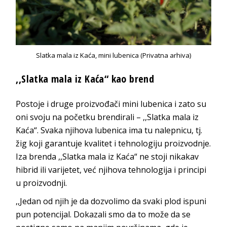
Slatka mala iz Kaća, mini lubenica (Privatna arhiva)
,,Slatka mala iz Kaća“ kao brend
Postoje i druge proizvođači mini lubenica i zato su
oni svoju na početku brendirali – ,,Slatka mala iz
Kaća“. Svaka njihova lubenica ima tu nalepnicu, tj.
žig koji garantuje kvalitet i tehnologiju proizvodnje.
Iza brenda ,,Slatka mala iz Kaća“ ne stoji nikakav
hibrid ili varijetet, već njihova tehnologija i principi
u proizvodnji.
,,Jedan od njih je da dozvolimo da svaki plod ispuni
pun potencijal. Dokazali smo da to može da se