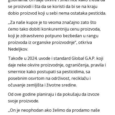
se proizvodi i šta da se koristi da bi se na kraju
dobio proizvod koji u sebi nema ostataka pesticida.
,,Za naše kupce je to veoma značajno zato što
ćemo tako dobiti konkurentniju cenu proizvoda,
koji je zdravstveno potpuno bezbedan u rangu
proizvoda iz organske proizvodnje“, otkriva
Nedeljkov.
Takođe u 2024. uvode i standard Global G.A.P. koji
daje neke okvire proizvodnje, ograničenja, pravila i
smernice kako postupati sa pesticidima, sa
posebnim osvrtom na održivost, reciklažu i
očuvanje zemljišta i životne sredine.
Od ove godine planiraju i da pokušaju da izvoze
svoje proizvode.
,,On je neophodan ako želimo da prodamo naše