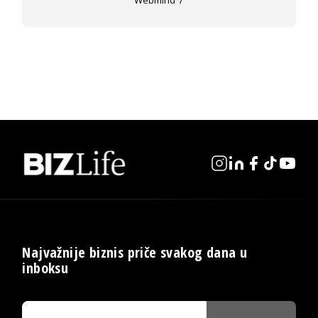
Webmind
Najvažnije biznis priče svakog dana u
inboksu