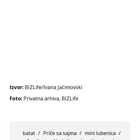
Izvor:
BIZLife/Ivana Jaćimovski
Foto:
Privatna arhiva, BIZLife
batat
/
Priče sa sajma
/
mini lubenica
/