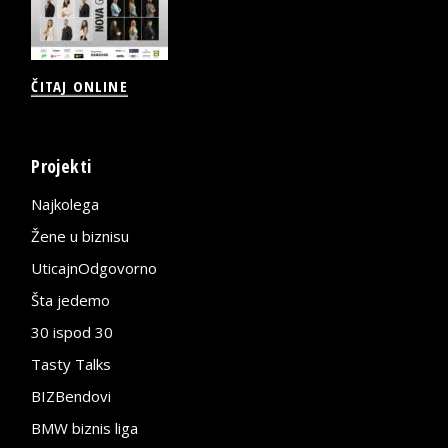
ČITAJ ONLINE
Projekti
Najkolega
Žene u biznisu
UticajnOdgovorno
Šta jedemo
30 ispod 30
Tasty Talks
BIZBendovi
BMW biznis liga