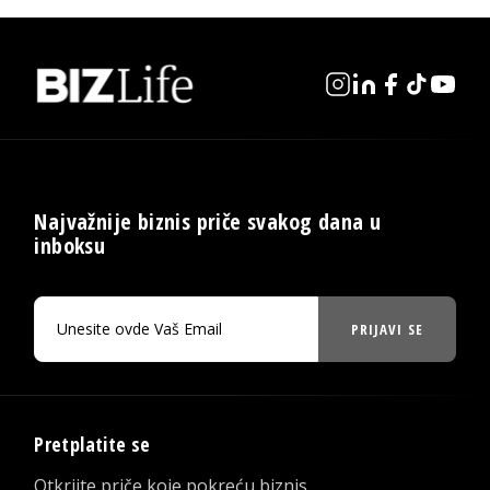
Najvažnije biznis priče svakog dana u
inboksu
PRIJAVI SE
Pretplatite se
Otkrijte priče koje pokreću biznis