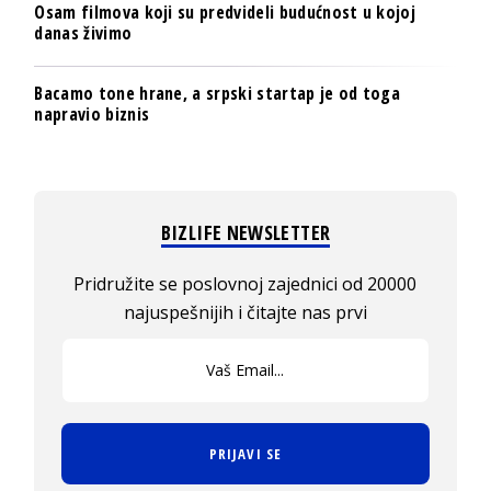
Osam filmova koji su predvideli budućnost u kojoj
danas živimo
Bacamo tone hrane, a srpski startap je od toga
napravio biznis
BIZLIFE NEWSLETTER
Pridružite se poslovnoj zajednici od 20000
najuspešnijih i čitajte nas prvi
PRIJAVI SE