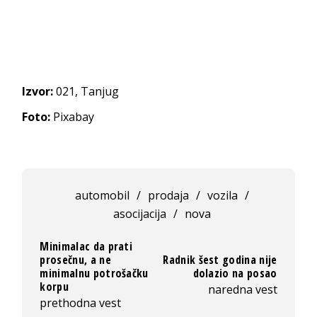
Izvor:
021, Tanjug
Foto:
Pixabay
automobil
/
prodaja
/
vozila
/
asocijacija
/
nova
Minimalac da prati
prosečnu, a ne
Radnik šest godina nije
minimalnu potrošačku
dolazio na posao
korpu
naredna vest
prethodna vest