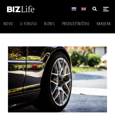
NOVO
U FOKUSU
BIZNIS
PREDUZETNIŠTVO
KARIJERA