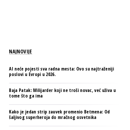
NAJNOVIJE
AI neće pojesti sva radna mesta: Ovo su najtraženiji
poslovi u Evropi u 2026.
Baja Patak: Milijarder koji ne troši novac, već uživa u
tome što ga ima
Kako je jedan strip zauvek promenio Betmena: Od
šaljivog superheroja do mračnog osvetnika