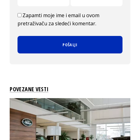
Zapamti moje ime i email u ovom
pretraživaču za sledeći komentar.
POVEZANE VESTI