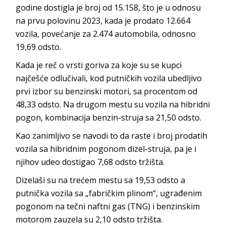
godine dostigla je broj od 15.158, što je u odnosu
na prvu polovinu 2023, kada je prodato 12.664
vozila, povećanje za 2.474 automobila, odnosno
19,69 odsto.
Kada je reč o vrsti goriva za koje su se kupci
najčešće odlučivali, kod putničkih vozila ubedljivo
prvi izbor su benzinski motori, sa procentom od
48,33 odsto. Na drugom mestu su vozila na hibridni
pogon, kombinacija benzin-struja sa 21,50 odsto.
Kao zanimljivo se navodi to da raste i broj prodatih
vozila sa hibridnim pogonom dizel-struja, pa je i
njihov udeo dostigao 7,68 odsto tržišta.
Dizelaši su na trećem mestu sa 19,53 odsto a
putnička vozila sa „fabričkim plinom“, ugrađenim
pogonom na tečni naftni gas (TNG) i benzinskim
motorom zauzela su 2,10 odsto tržišta.