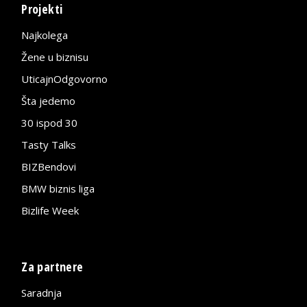
Projekti
Najkolega
Žene u biznisu
UticajnOdgovorno
Šta jedemo
30 ispod 30
Tasty Talks
BIZBendovi
BMW biznis liga
Bizlife Week
Za partnere
Saradnja