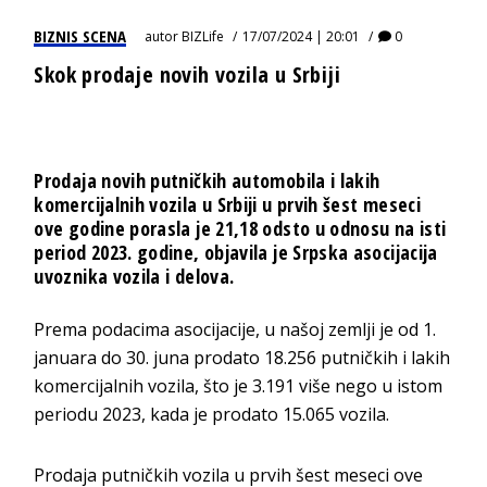
BIZNIS SCENA
autor
BIZLife
17/07/2024 | 20:01
0
Skok prodaje novih vozila u Srbiji
Prodaja novih putničkih automobila i lakih
komercijalnih vozila u Srbiji u prvih šest meseci
ove godine porasla je 21,18 odsto u odnosu na isti
period 2023. godine, objavila je Srpska asocijacija
uvoznika vozila i delova.
Prema podacima asocijacije, u našoj zemlji je od 1.
januara do 30. juna prodato 18.256 putničkih i lakih
komercijalnih vozila, što je 3.191 više nego u istom
periodu 2023, kada je prodato 15.065 vozila.
Prodaja putničkih vozila u prvih šest meseci ove