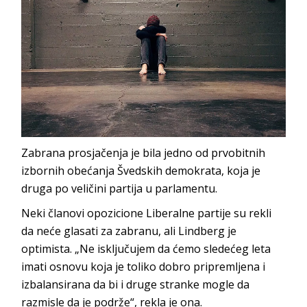
Zabrana prosjačenja je bila jedno od prvobitnih
izbornih obećanja Švedskih demokrata, koja je
druga po veličini partija u parlamentu.
Neki članovi opozicione Liberalne partije su rekli
da neće glasati za zabranu, ali Lindberg je
optimista. „Ne isključujem da ćemo sledećeg leta
imati osnovu koja je toliko dobro pripremljena i
izbalansirana da bi i druge stranke mogle da
razmisle da je podrže“, rekla je ona.