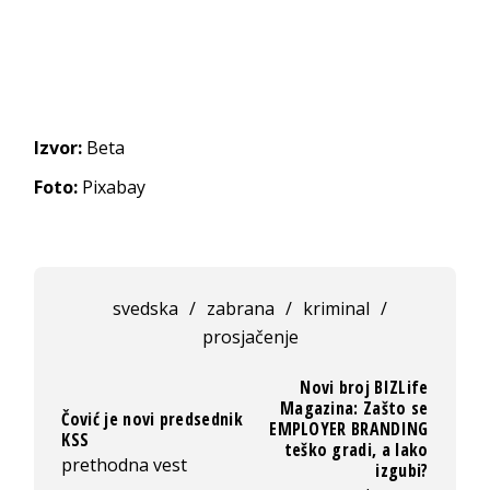
Izvor:
Beta
Foto:
Pixabay
svedska
/
zabrana
/
kriminal
/
prosjačenje
Novi broj BIZLife
Magazina: Zašto se
Čović je novi predsednik
EMPLOYER BRANDING
KSS
teško gradi, a lako
prethodna vest
izgubi?