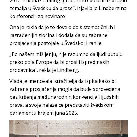
2010-ih kada su mnogi građani EU dolazili iz drugih
zemalja u Švedsku da prose“, izjavila je Lindberg na
konferenciji za novinare.
Ona je rekla da je to dovelo do sistematičnijih i
razrađenijih zločina i dodala da su zabrane
prosjačenja postojale u Švedskoj i ranije.
„Po našem mišljenju, nije razumno da ljudi putuju
preko pola Evrope da bi prosili ispred naših
prodavnica“, rekla je Lindberg.
Vlada je imenovala istražitelja da ispita kako bi
zabrana prosjačenja mogla da bude sprovedena
bez kršenja međunarodnih konvencija i ljudskih
prava, a svoje nalaze će predstaviti švedskom
parlamentu krajem juna 2025.