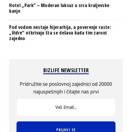
Hotel „Park” – Moderan luksuz u srcu kraljevske
banje
Pod vodom nestaje hijerarhija, a poverenje raste:
„Vidre“ otkrivaju šta se dešava kada tim zaroni
zajedno
BIZLIFE NEWSLETTER
Pridružite se poslovnoj zajednici od 20000
najuspešnijih i čitajte nas prvi
PRIJAVI SE