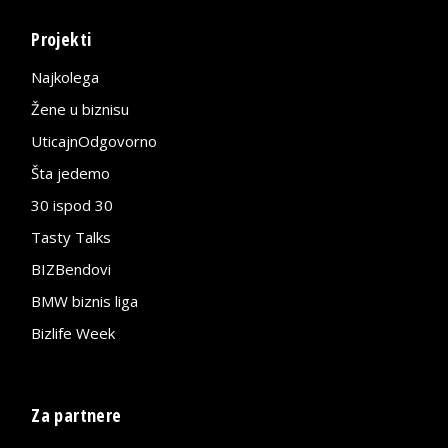
Projekti
Najkolega
Žene u biznisu
UticajnOdgovorno
Šta jedemo
30 ispod 30
Tasty Talks
BIZBendovi
BMW biznis liga
Bizlife Week
Za partnere