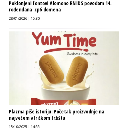
Poklonjeni fontovi Alomono RNIDS povodom 14.
rođendana .срб domena
28/01/2026 | 15:30
Plazma piše istoriju: Početak proizvodnje na
najvećem afričkom tržištu
15/10/2025 | 14:33