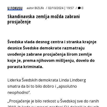
U FOKUSU
autor
BIZLife
02/10/2024 | 19:57
0
Skandinavska zemlja možda zabrani
prosjačenje
Švedska vlada desnog centra i stranka krajnje
desnice Švedske demokrate razmatraju
uvođenje zabrane prosjačenja širom zemlje
koje je, prema njihovom mišljenju, dovelo do
porasta kriminala.
Liderka Švedskih demokrata Linda Lindberg
smatra da bi to bilo dobro i „apsolutno
neophodno“.
„Prosjačenje je bilo retkost u Švedskoj sve do ranih