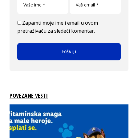
Zapamti moje ime i email u ovom
pretraživaču za sledeći komentar.
POVEZANE VESTI