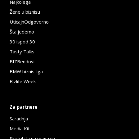
Najkolega
Žene u biznisu
UticajnOdgovorno
Šta jedemo
30 ispod 30
Tasty Talks
BIZBendovi
BMW biznis liga
Bizlife Week
Za partnere
Saradnja
Media Kit
Pretplata na magazin