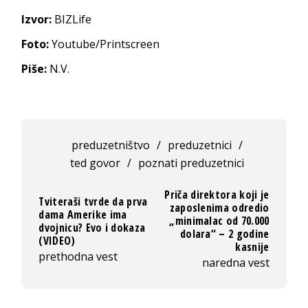
Izvor:
BIZLife
Foto:
Youtube/Printscreen
Piše:
N.V.
preduzetništvo
/
preduzetnici
/
ted govor
/
poznati preduzetnici
Priča direktora koji je
Tviteraši tvrde da prva
zaposlenima odredio
dama Amerike ima
„minimalac od 70.000
dvojnicu? Evo i dokaza
dolara“ – 2 godine
(VIDEO)
kasnije
prethodna vest
naredna vest