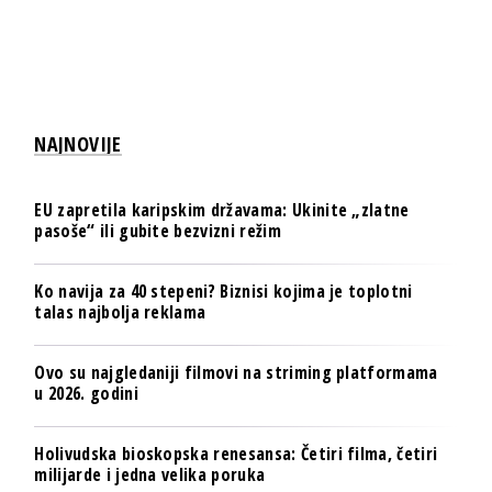
NAJNOVIJE
EU zapretila karipskim državama: Ukinite „zlatne
pasoše“ ili gubite bezvizni režim
Ko navija za 40 stepeni? Biznisi kojima je toplotni
talas najbolja reklama
Ovo su najgledaniji filmovi na striming platformama
u 2026. godini
Holivudska bioskopska renesansa: Četiri filma, četiri
milijarde i jedna velika poruka