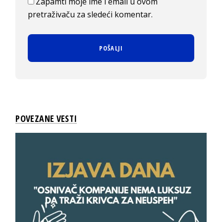
Zapamti moje ime i email u ovom
pretraživaču za sledeći komentar.
POVEZANE VESTI