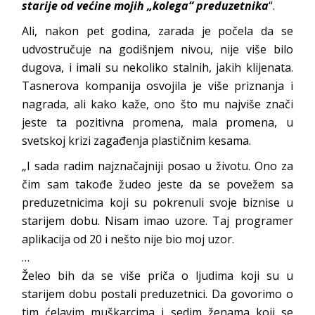
starije od većine mojih „kolega“ preduzetnika
“.
Ali, nakon pet godina, zarada je počela da se
udvostručuje na godišnjem nivou, nije više bilo
dugova, i imali su nekoliko stalnih, jakih klijenata.
Tasnerova kompanija osvojila je više priznanja i
nagrada, ali kako kaže, ono što mu najviše znači
jeste ta pozitivna promena, mala promena, u
svetskoj krizi zagađenja plastičnim kesama.
„I sada radim najznačajniji posao u životu. Ono za
čim sam takođe žudeo jeste da se povežem sa
preduzetnicima koji su pokrenuli svoje biznise u
starijem dobu. Nisam imao uzore. Taj programer
aplikacija od 20 i nešto nije bio moj uzor.
…
Želeo bih da se više priča o ljudima koji su u
starijem dobu postali preduzetnici. Da govorimo o
tim ćelavim muškarcima i sedim ženama koji se