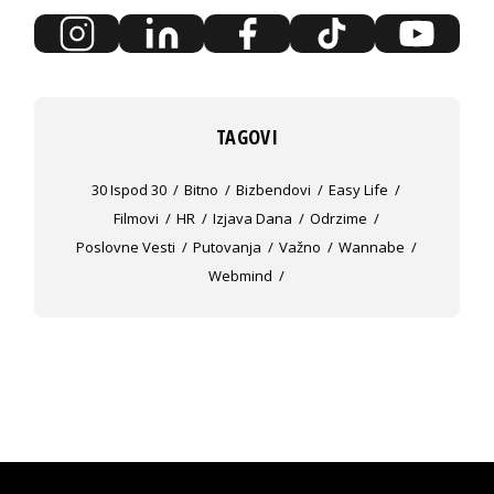
TAGOVI
30 Ispod 30
Bitno
Bizbendovi
Easy Life
Filmovi
HR
Izjava Dana
Odrzime
Poslovne Vesti
Putovanja
Važno
Wannabe
Webmind