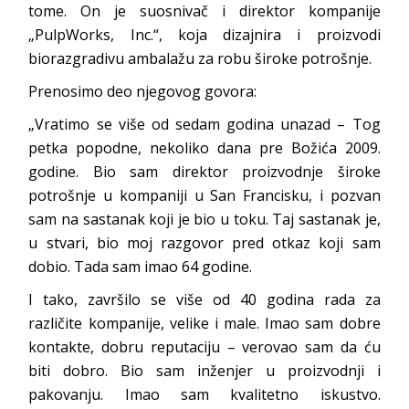
tome. On je suosnivač i direktor kompanije
„PulpWorks, Inc.“, koja dizajnira i proizvodi
biorazgradivu ambalažu za robu široke potrošnje.
Prenosimo deo njegovog govora:
„Vratimo se više od sedam godina unazad – Tog
petka popodne, nekoliko dana pre Božića 2009.
godine. Bio sam direktor proizvodnje široke
potrošnje u kompaniji u San Francisku, i pozvan
sam na sastanak koji je bio u toku. Taj sastanak je,
u stvari, bio moj razgovor pred otkaz koji sam
dobio. Tada sam imao 64 godine.
I tako, završilo se više od 40 godina rada za
različite kompanije, velike i male. Imao sam dobre
kontakte, dobru reputaciju – verovao sam da ću
biti dobro. Bio sam inženjer u proizvodnji i
pakovanju. Imao sam kvalitetno iskustvo.