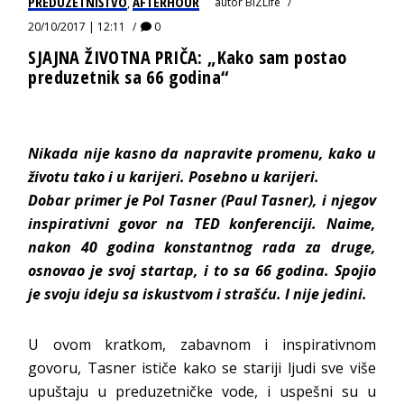
PREDUZETNIŠTVO
AFTERHOUR
autor
BIZLife
,
20/10/2017 | 12:11
0
SJAJNA ŽIVOTNA PRIČA: „Kako sam postao
preduzetnik sa 66 godina“
Nikada nije kasno da napravite promenu, kako u
životu tako i u karijeri. Posebno u karijeri.
Dobar primer je Pol Tasner (Paul Tasner), i njegov
inspirativni govor na TED konferenciji. Naime,
nakon 40 godina konstantnog rada za druge,
osnovao je svoj startap, i to sa 66 godina. Spojio
je svoju ideju sa iskustvom i strašću. I nije jedini.
U ovom kratkom, zabavnom i inspirativnom
govoru, Tasner ističe kako se stariji ljudi sve više
upuštaju u preduzetničke vode, i uspešni su u