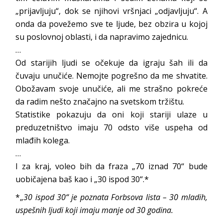
„prijavljuju“, dok se njihovi vršnjaci „odjavljuju“. A
onda da povežemo sve te ljude, bez obzira u kojoj
su poslovnoj oblasti, i da napravimo zajednicu.
…
Od starijih ljudi se očekuje da igraju šah ili da
čuvaju unučiće. Nemojte pogrešno da me shvatite.
Obožavam svoje unučiće, ali me strašno pokreće
da radim nešto značajno na svetskom tržištu.
Statistike pokazuju da oni koji stariji ulaze u
preduzetništvo imaju 70 odsto više uspeha od
mlađih kolega.
…
I za kraj, voleo bih da fraza „70 iznad 70“ bude
uobičajena baš kao i „30 ispod 30“.*
*„
30 ispod 30“ je poznata Forbsova lista – 30 mladih,
uspešnih ljudi koji imaju manje od 30 godina.