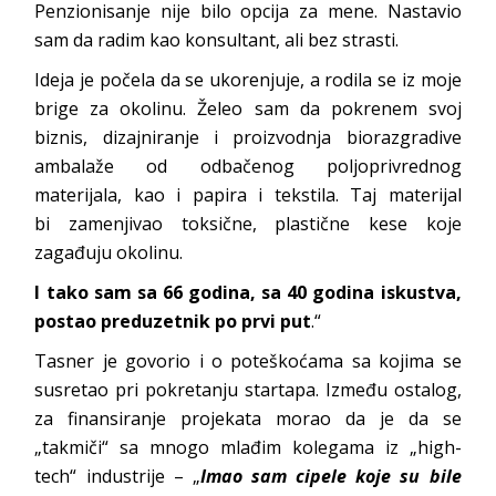
Penzionisanje nije bilo opcija za mene. Nastavio
sam da radim kao konsultant, ali bez strasti.
Ideja je počela da se ukorenjuje, a rodila se iz moje
brige za okolinu. Želeo sam da pokrenem svoj
biznis, dizajniranje i proizvodnja biorazgradive
ambalaže od odbačenog poljoprivrednog
materijala, kao i papira i tekstila. Taj materijal
bi zamenjivao toksične, plastične kese koje
zagađuju okolinu.
I tako sam sa 66 godina, sa 40 godina iskustva,
postao preduzetnik po prvi put
.“
Tasner je govorio i o poteškoćama sa kojima se
susretao pri pokretanju startapa. Između ostalog,
za finansiranje projekata morao da je da se
„takmiči“ sa mnogo mlađim kolegama iz „high-
tech“ industrije – „
Imao sam cipele koje su bile