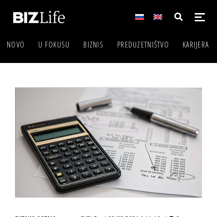
NOVO
U FOKUSU
BIZNIS
PREDUZETNIŠTVO
KARIJERA