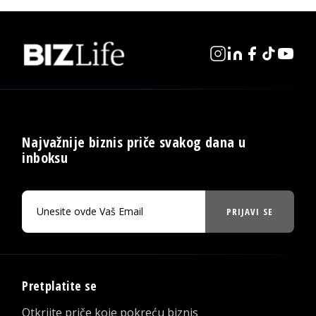
Najvažnije biznis priče svakog dana u
inboksu
PRIJAVI SE
Pretplatite se
Otkrijte priče koje pokreću biznis