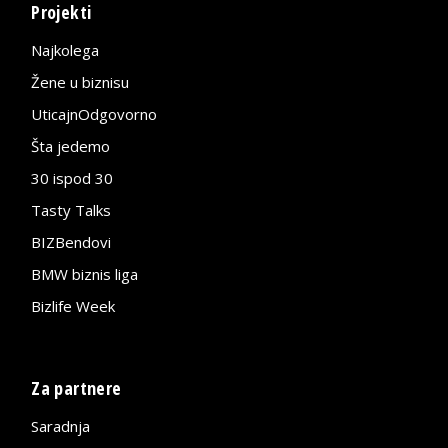
Projekti
Najkolega
Žene u biznisu
UticajnOdgovorno
Šta jedemo
30 ispod 30
Tasty Talks
BIZBendovi
BMW biznis liga
Bizlife Week
Za partnere
Saradnja