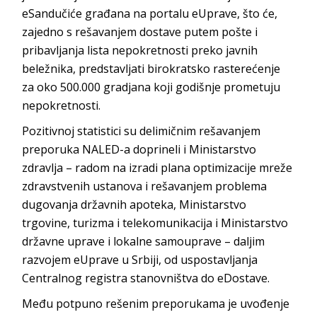
eSandučiće građana na portalu eUprave, što će,
zajedno s rešavanjem dostave putem pošte i
pribavljanja lista nepokretnosti preko javnih
beležnika, predstavljati birokratsko rasterećenje
za oko 500.000 gradjana koji godišnje prometuju
nepokretnosti.
Pozitivnoj statistici su delimičnim rešavanjem
preporuka NALED-a doprineli i Ministarstvo
zdravlja – radom na izradi plana optimizacije mreže
zdravstvenih ustanova i rešavanjem problema
dugovanja državnih apoteka, Ministarstvo
trgovine, turizma i telekomunikacija i Ministarstvo
državne uprave i lokalne samouprave – daljim
razvojem eUprave u Srbiji, od uspostavljanja
Centralnog registra stanovništva do eDostave.
Među potpuno rešenim preporukama je uvođenje