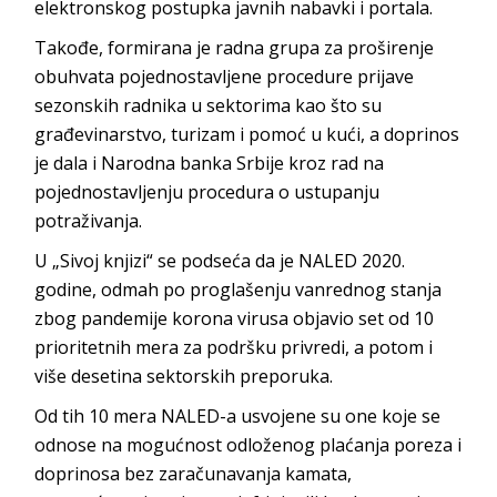
elektronskog postupka javnih nabavki i portala.
Takođe, formirana je radna grupa za proširenje
obuhvata pojednostavljene procedure prijave
sezonskih radnika u sektorima kao što su
građevinarstvo, turizam i pomoć u kući, a doprinos
je dala i Narodna banka Srbije kroz rad na
pojednostavljenju procedura o ustupanju
potraživanja.
U „Sivoj knjizi“ se podseća da je NALED 2020.
godine, odmah po proglašenju vanrednog stanja
zbog pandemije korona virusa objavio set od 10
prioritetnih mera za podršku privredi, a potom i
više desetina sektorskih preporuka.
Od tih 10 mera NALED-a usvojene su one koje se
odnose na mogućnost odloženog plaćanja poreza i
doprinosa bez zaračunavanja kamata,