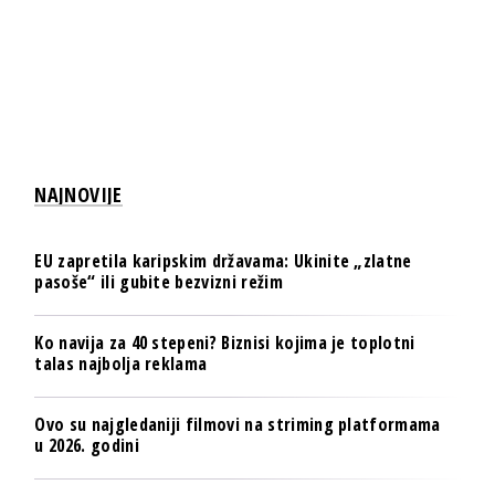
NAJNOVIJE
EU zapretila karipskim državama: Ukinite „zlatne
pasoše“ ili gubite bezvizni režim
Ko navija za 40 stepeni? Biznisi kojima je toplotni
talas najbolja reklama
Ovo su najgledaniji filmovi na striming platformama
u 2026. godini