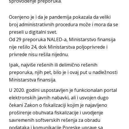
sprovođenje preporuka.
Ocenjeno je i da je pandemija pokazala da veliki
broj administrativnih procedura može i mora da se
preseli u digitalni svet.
Od 29 preporuka NALED-a, Ministarstvo finansija
nije rešilo 24, dok Ministarstva poljoprivrede i
privrede nisu rešila nijednu.
Ipak, najviše rešenih ili delimično rešenih
preporuka, njih pet, bilo je i ovaj put u nadležnosti
Ministarstva finansija.
U 2020. godini uspostavljen je funkcionalan portal
elektronskih javnih nabavki, ali i usvojen dugo
čekani Zakon o fiskalizaciji kojim je najavljeno
proširenje obuhvata fiskalizacije i uvodjenje
savremenih softverskih rešenja za obradu
podataka i komunikacije Poreske uprave sa