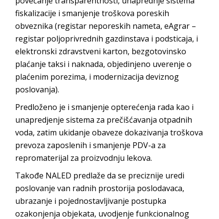
povećanje transparentnosti, unaprednje sistema
fiskalizacije i smanjenje troškova poreskih
obveznika (registar neporeskih nameta, eAgrar –
registar poljoprivrednih gazdinstava i podsticaja, i
elektronski zdravstveni karton, bezgotovinsko
plaćanje taksi i naknada, objedinjeno uverenje o
plaćenim porezima, i modernizacija deviznog
poslovanja).
Predloženo je i smanjenje opterećenja rada kao i
unapredjenje sistema za prečišćavanja otpadnih
voda, zatim ukidanje obaveze dokazivanja troškova
prevoza zaposlenih i smanjenje PDV-a za
repromaterijal za proizvodnju lekova.
Takođe NALED predlaže da se preciznije uredi
poslovanje van radnih prostorija poslodavaca,
ubrazanje i pojednostavljivanje postupka
ozakonjenja objekata, uvodjenje funkcionalnog