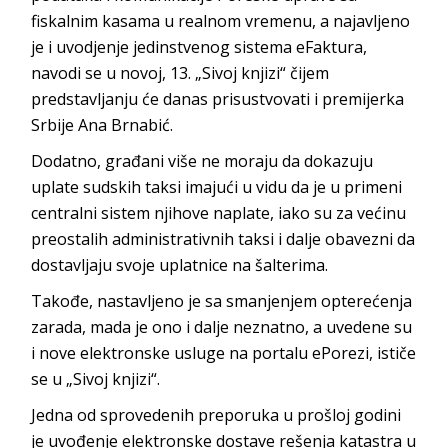
fiskalnim kasama u realnom vremenu, a najavljeno
je i uvodjenje jedinstvenog sistema eFaktura,
navodi se u novoj, 13. „Sivoj knjizi“ čijem
predstavljanju će danas prisustvovati i premijerka
Srbije Ana Brnabić.
Dodatno, građani više ne moraju da dokazuju
uplate sudskih taksi imajući u vidu da je u primeni
centralni sistem njihove naplate, iako su za većinu
preostalih administrativnih taksi i dalje obavezni da
dostavljaju svoje uplatnice na šalterima.
Takođe, nastavljeno je sa smanjenjem opterećenja
zarada, mada je ono i dalje neznatno, a uvedene su
i nove elektronske usluge na portalu ePorezi, ističe
se u „Sivoj knjizi“.
Jedna od sprovedenih preporuka u prošloj godini
je uvođenje elektronske dostave rešenja katastra u