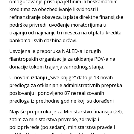
omogućavanje pristupa jeftinim ili beskamatnim
kreditima za obezbedjivanje likvidnosti i
refinansiranje obaveza, isplata direktne finansijske
podrške privredi, uvođenje moratorijuma u
trajanju od najmanje tri meseca na otplatu kredita
bankama i svih dažbina državi.
Usvojena je preporuka NALED-a i drugih
filantropskih organizacija za ukidanje PDV-a na
donacije tokom trajanja vanrednog stanja.
U novom izdanju „Sive knjige“ dato je 13 novih
predloga za otklanjanje administrativnih prepreka
poslovanju i ponovljeno 87 nerealizovanih
predloga iz prethodne godine koji su dorađeni.
Najviše preporuka je za Ministarstvo finansija (28),
zatim za ministarstva privrede, zdravlja i
poljoprivrede (po sedam), ministarstva pravde i