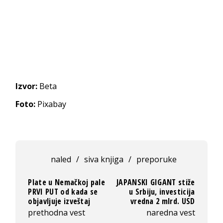
Izvor:
Beta
Foto:
Pixabay
naled
/
siva knjiga
/
preporuke
Plate u Nemačkoj pale
JAPANSKI GIGANT stiže
PRVI PUT od kada se
u Srbiju, investicija
objavljuje izveštaj
vredna 2 mlrd. USD
prethodna vest
naredna vest