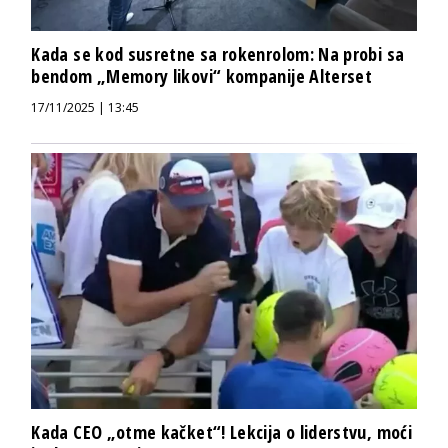
Kada se kod susretne sa rokenrolom: Na probi sa
bendom „Memory likovi“ kompanije Alterset
17/11/2025 | 13:45
Kada CEO „otme kačket“! Lekcija o liderstvu, moći