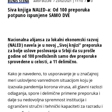
BIZNIS SCENA
autor
BIZLife
23/02/2021 | 11:10
0
Siva knjiga NALED-a: Od 100 preporuka
potpuno ispunjene SAMO DVE
Nacionalna alijansa za lokalni ekonomski razvoj
(NALED) navela je u novoj „Sivoj knjizi“ preporuka
za bolje uslove poslovanja u Srbiji da su prošle
godine od 100 predloženih samo dve preporuke
sprovedene u celosti, a 11 delimično.
Kako je navedeno, to usporavanje je u značajnoj
meri uslovljeno vanrednom situacijom koju je
izazvala pandemija korona virusa, ali glavni razlozi
odlaganja, spore i delimične primene preporuka i
dalje su nedovoljna spremnost institucija i
ograničeni stručni i tehnički kapaciteti za razradu i