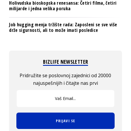
Holivudska bioskopska renesansa: Četiri filma, četiri
milijarde i jedna velika poruka
Job hugging menja tržište rada: Zaposleni se sve više
drže sigurnosti, ali to može imati posledice
BIZLIFE NEWSLETTER
Pridružite se poslovnoj zajednici od 20000
najuspešnijih i čitajte nas prvi
PRIJAVI SE