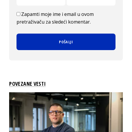
Zapamti moje ime i email u ovom
pretraživaču za sledeći komentar.
POVEZANE VESTI