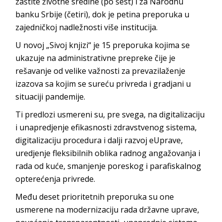
zaštite životne sredine (po šest) i za Narodnu
banku Srbije (četiri), dok je petina preporuka u
zajedničkoj nadležnosti više institucija.
U novoj „Sivoj knjizi“ je 15 preporuka kojima se
ukazuje na administrativne prepreke čije je
rešavanje od velike važnosti za prevazilaženje
izazova sa kojim se sureću privreda i gradjani u
situaciji pandemije.
Ti predlozi usmereni su, pre svega, na digitalizaciju
i unapredjenje efikasnosti zdravstvenog sistema,
digitalizaciju procedura i dalji razvoj eUprave,
uredjenje fleksibilnih oblika radnog angažovanja i
rada od kuće, smanjenje poreskog i parafiskalnog
opterećenja privrede.
Među deset prioritetnih preporuka su one
usmerene na modernizaciju rada državne uprave,