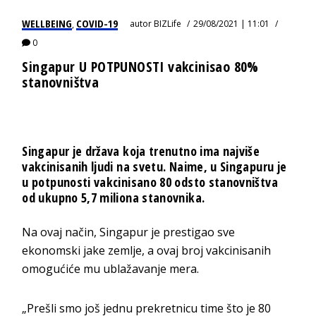
WELLBEING
COVID-19
autor
BIZLife
29/08/2021 | 11:01
,
0
Singapur U POTPUNOSTI vakcinisao 80%
stanovništva
Singapur je država koja trenutno ima najviše
vakcinisanih ljudi na svetu. Naime, u Singapuru je
u potpunosti vakcinisano 80 odsto stanovništva
od ukupno 5,7 miliona stanovnika.
Na ovaj način, Singapur je prestigao sve
ekonomski jake zemlje, a ovaj broj vakcinisanih
omogućiće mu ublažavanje mera.
„Prešli smo još jednu prekretnicu time što je 80