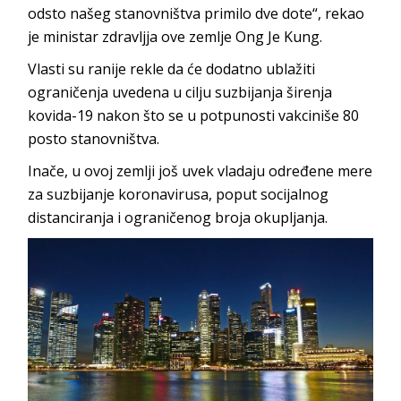
odsto našeg stanovništva primilo dve dote“, rekao
je ministar zdravljja ove zemlje Ong Je Kung.
Vlasti su ranije rekle da će dodatno ublažiti
ograničenja uvedena u cilju suzbijanja širenja
kovida-19 nakon što se u potpunosti vakciniše 80
posto stanovništva.
Inače, u ovoj zemlji još uvek vladaju određene mere
za suzbijanje koronavirusa, poput socijalnog
distanciranja i ograničenog broja okupljanja.