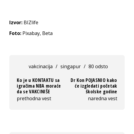
Izvor:
BIZlife
Foto:
Pixabay, Beta
vakcinacija
/
singapur
/
80 odsto
Ko je u KONTAKTU sa
Dr Kon POJASNIO kako
igračima NBA moraće
će izgledati početak
da se VAKCINIŠE
školske godine
prethodna vest
naredna vest