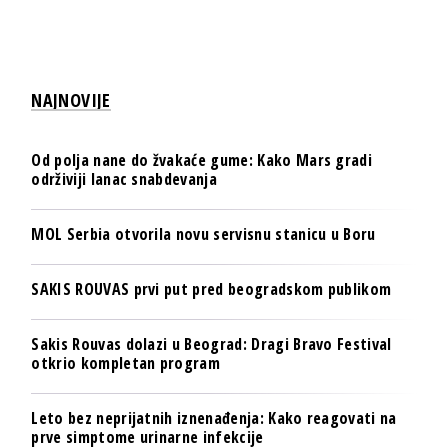
NAJNOVIJE
Od polja nane do žvakaće gume: Kako Mars gradi
održiviji lanac snabdevanja
MOL Serbia otvorila novu servisnu stanicu u Boru
SAKIS ROUVAS prvi put pred beogradskom publikom
Sakis Rouvas dolazi u Beograd: Dragi Bravo Festival
otkrio kompletan program
Leto bez neprijatnih iznenađenja: Kako reagovati na
prve simptome urinarne infekcije