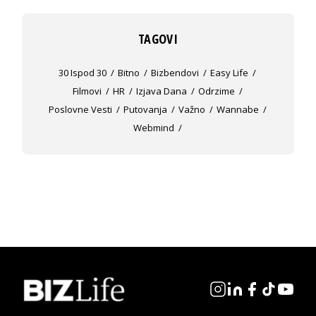
TAGOVI
30 Ispod 30
Bitno
Bizbendovi
Easy Life
Filmovi
HR
Izjava Dana
Odrzime
Poslovne Vesti
Putovanja
Važno
Wannabe
Webmind