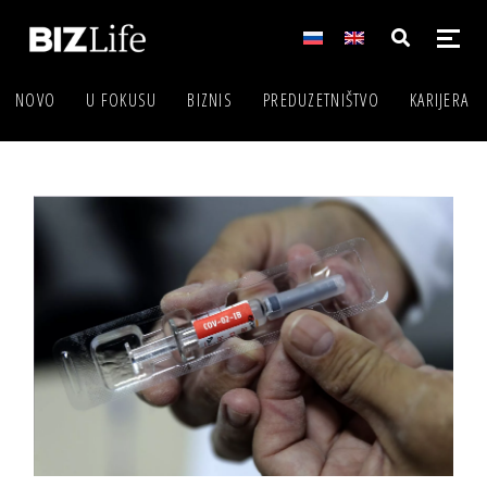
NOVO
U FOKUSU
BIZNIS
PREDUZETNIŠTVO
KARIJERA