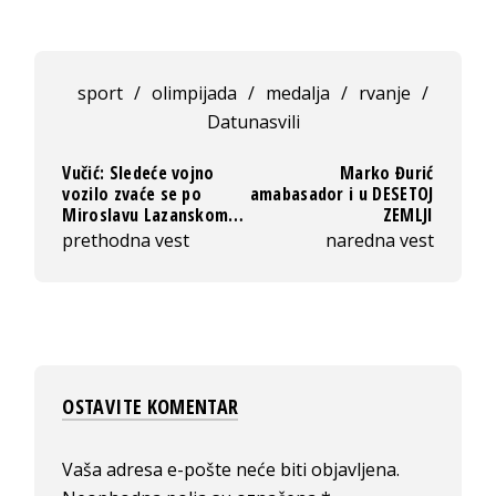
sport
/
olimpijada
/
medalja
/
rvanje
/
Datunasvili
Vučić: Sledeće vojno
Marko Đurić
vozilo zvaće se po
amabasador i u DESETOJ
Miroslavu Lazanskom…
ZEMLJI
prethodna vest
naredna vest
OSTAVITE KOMENTAR
Vaša adresa e-pošte neće biti objavljena.