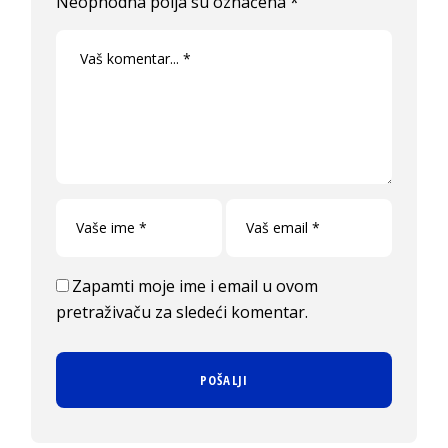
Neophodna polja su označena
*
Zapamti moje ime i email u ovom
pretraživaču za sledeći komentar.