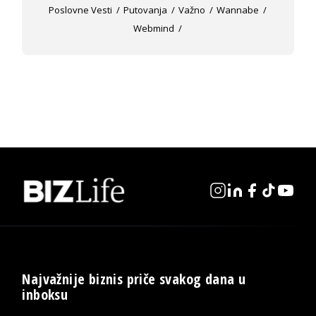
Poslovne Vesti
Putovanja
Važno
Wannabe
Webmind
Najvažnije biznis priče svakog dana u
inboksu