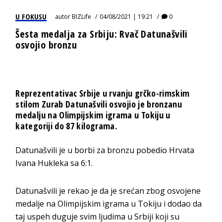
U FOKUSU
autor
BIZLife
04/08/2021 | 19:21
0
Šesta medalja za Srbiju: Rvač Datunašvili
osvojio bronzu
Reprezentativac Srbije u rvanju grčko-rimskim
stilom Zurab Datunašvili osvojio je bronzanu
medalju na Olimpijskim igrama u Tokiju u
kategoriji do 87 kilograma.
Datunašvili je u borbi za bronzu pobedio Hrvata
Ivana Hukleka sa 6:1.
Datunašvili je rekao je da je srećan zbog osvojene
medalje na Olimpijskim igrama u Tokiju i dodao da
taj uspeh duguje svim ljudima u Srbiji koji su