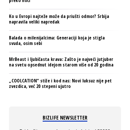
preko noći
Ko u Evropi najteže može da priušti odmor? Srbija
napravila veliki napredak
Balada o milenijalcima: Generaciji koja je stigla
svuda, osim sebi
MrBeast i ljubičasta krava: Zašto je najveći jutjuber
na svetu opsednut idejom starom više od 20 godina
„COOLCATION“ stiže i kod nas: Novi luksuz nije pet
zvezdica, već 20 stepeni ujutro
BIZLIFE NEWSLETTER