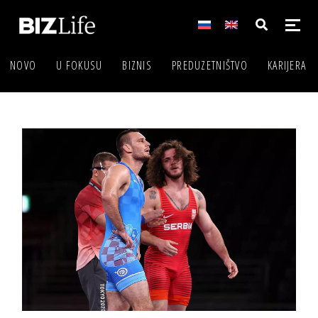
NOVO
U FOKUSU
BIZNIS
PREDUZETNIŠTVO
KARIJERA