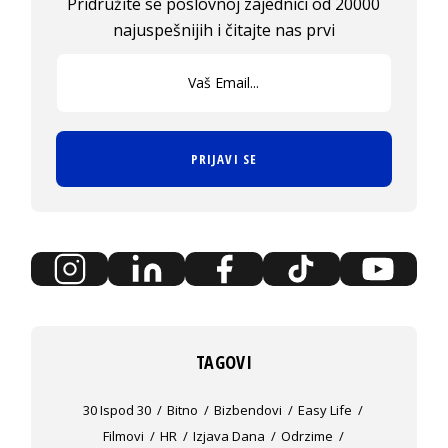
Pridružite se poslovnoj zajednici od 20000
najuspešnijih i čitajte nas prvi
PRIJAVI SE
TAGOVI
30 Ispod 30
Bitno
Bizbendovi
Easy Life
Filmovi
HR
Izjava Dana
Odrzime