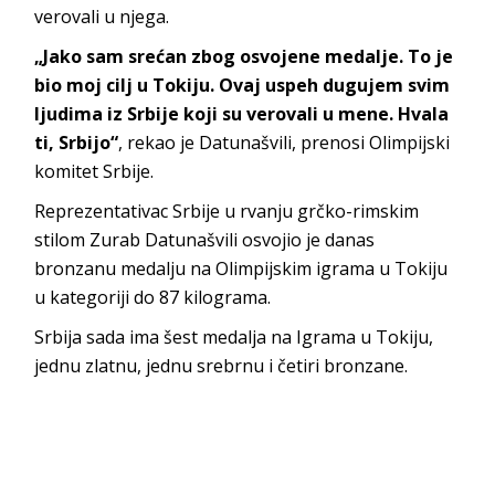
verovali u njega.
„Jako sam srećan zbog osvojene medalje. To je
bio moj cilj u Tokiju. Ovaj uspeh dugujem svim
ljudima iz Srbije koji su verovali u mene. Hvala
ti, Srbijo“
, rekao je Datunašvili, prenosi Olimpijski
komitet Srbije.
Reprezentativac Srbije u rvanju grčko-rimskim
stilom Zurab Datunašvili osvojio je danas
bronzanu medalju na Olimpijskim igrama u Tokiju
u kategoriji do 87 kilograma.
Srbija sada ima šest medalja na Igrama u Tokiju,
jednu zlatnu, jednu srebrnu i četiri bronzane.