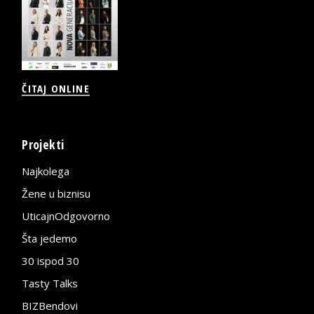
ČITAJ ONLINE
Projekti
Najkolega
Žene u biznisu
UticajnOdgovorno
Šta jedemo
30 ispod 30
Tasty Talks
BIZBendovi