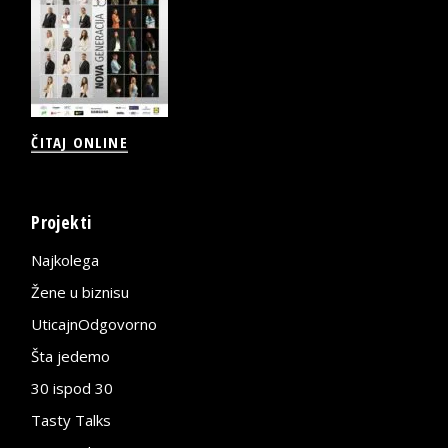
ČITAJ ONLINE
Projekti
Najkolega
Žene u biznisu
UticajnOdgovorno
Šta jedemo
30 ispod 30
Tasty Talks