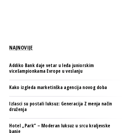
NAJNOVIJE
Addiko Bank daje vetar u leđa juniorskim
vicešampionkama Evrope u veslanju
Kako izgleda marketinška agencija novog doba
Izlasci su postali luksuz: Generacija Z menja način
druženja
Hotel „Park” – Moderan luksuz u srcu kraljevske
banje