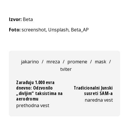
Izvor:
Beta
Foto:
screenshot, Unsplash, Beta_AP
jakarino
/
mreza
/
promene
/
mask
/
tviter
Zarađuju 1.000 evra
dnevno: Odzvonilo
Tradicionalni Junski
„divljim“ taksistima na
susreti SAM-a
aerodromu
naredna vest
prethodna vest