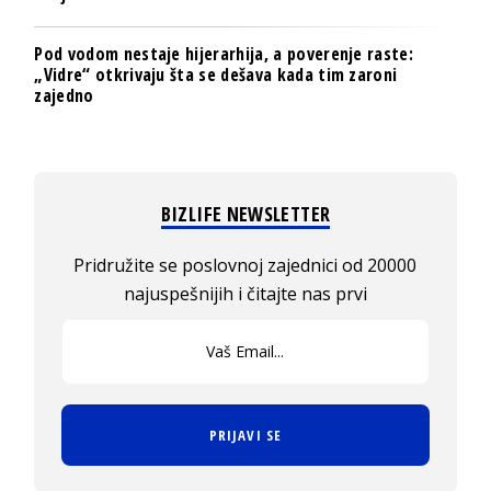
Pod vodom nestaje hijerarhija, a poverenje raste:
„Vidre“ otkrivaju šta se dešava kada tim zaroni
zajedno
BIZLIFE NEWSLETTER
Pridružite se poslovnoj zajednici od 20000
najuspešnijih i čitajte nas prvi
PRIJAVI SE