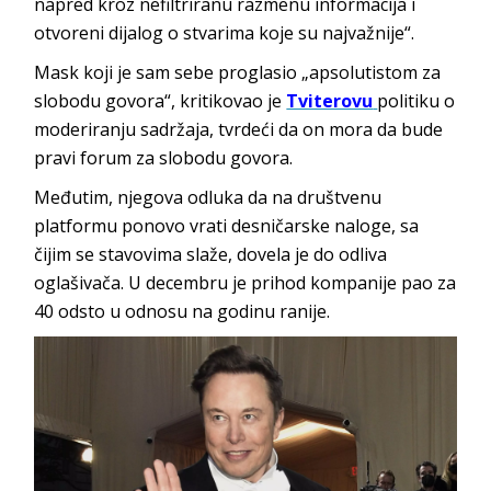
napred kroz nefiltriranu razmenu informacija i
otvoreni dijalog o stvarima koje su najvažnije“.
Mask koji je sam sebe proglasio „apsolutistom za
slobodu govora“, kritikovao je
Tviterovu
politiku o
moderiranju sadržaja, tvrdeći da on mora da bude
pravi forum za slobodu govora.
Međutim, njegova odluka da na društvenu
platformu ponovo vrati desničarske naloge, sa
čijim se stavovima slaže, dovela je do odliva
oglašivača. U decembru je prihod kompanije pao za
40 odsto u odnosu na godinu ranije.