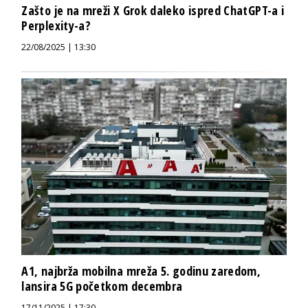
Zašto je na mreži X Grok daleko ispred ChatGPT-a i
Perplexity-a?
22/08/2025 | 13:30
A1, najbrža mobilna mreža 5. godinu zaredom,
lansira 5G početkom decembra
17/11/2025 | 17:30