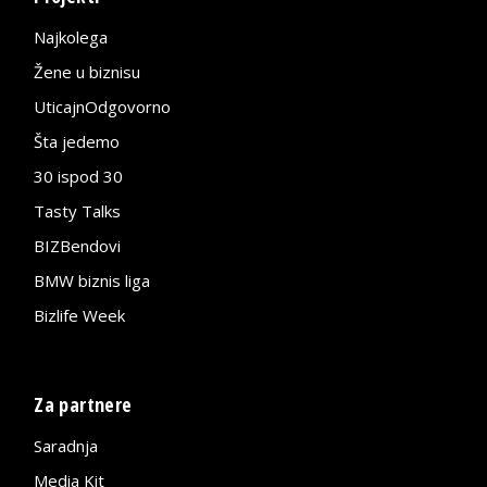
Najkolega
Žene u biznisu
UticajnOdgovorno
Šta jedemo
30 ispod 30
Tasty Talks
BIZBendovi
BMW biznis liga
Bizlife Week
Za partnere
Saradnja
Media Kit