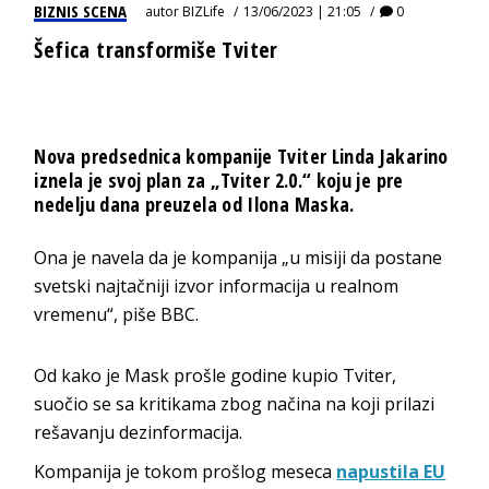
BIZNIS SCENA
autor
BIZLife
13/06/2023 | 21:05
0
Šefica transformiše Tviter
Nova predsednica kompanije Tviter Linda Jakarino
iznela je svoj plan za „Tviter 2.0.“ koju je pre
nedelju dana preuzela od Ilona Maska.
Ona je navela da je kompanija „u misiji da postane
svetski najtačniji izvor informacija u realnom
vremenu“, piše BBC.
Od kako je Mask prošle godine kupio Tviter,
suočio se sa kritikama zbog načina na koji prilazi
rešavanju dezinformacija.
Kompanija je tokom prošlog meseca
napustila EU