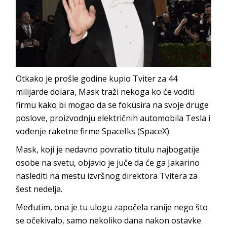
Otkako je prošle godine kupio Tviter za 44
milijarde dolara, Mask traži nekoga ko će voditi
firmu kako bi mogao da se fokusira na svoje druge
poslove, proizvodnju električnih automobila Tesla i
vođenje raketne firme SpaceIks (SpaceX).
Mask, koji je nedavno povratio titulu najbogatije
osobe na svetu, objavio je juče da će ga Jakarino
naslediti na mestu izvršnog direktora Tvitera za
šest nedelja.
Međutim, ona je tu ulogu započela ranije nego što
se očekivalo, samo nekoliko dana nakon ostavke