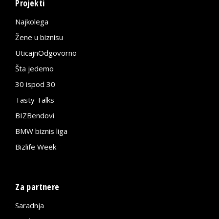
Projekti
Najkolega
Žene u biznisu
UticajnOdgovorno
Šta jedemo
30 ispod 30
Tasty Talks
BIZBendovi
BMW biznis liga
Bizlife Week
Za partnere
Saradnja