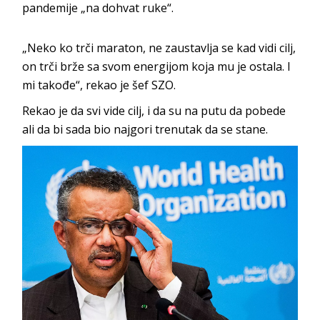
pandemije „na dohvat ruke“.
„Neko ko trči maraton, ne zaustavlja se kad vidi cilj,
on trči brže sa svom energijom koja mu je ostala. I
mi takođe“, rekao je šef SZO.
Rekao je da svi vide cilj, i da su na putu da pobede
ali da bi sada bio najgori trenutak da se stane.