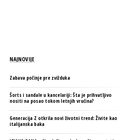
NAJNOVIJE
Zabava počinje pre zvižduka
Šorts i sandale u kancelariji: Šta je prihvatljivo
nositi na posao tokom letnjih vrućina?
Generacija Z otkrila novi životni trend: Živite kao
italijanska baka