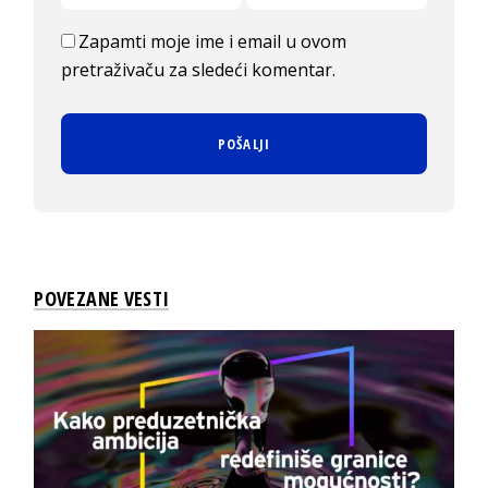
Zapamti moje ime i email u ovom
pretraživaču za sledeći komentar.
POVEZANE VESTI