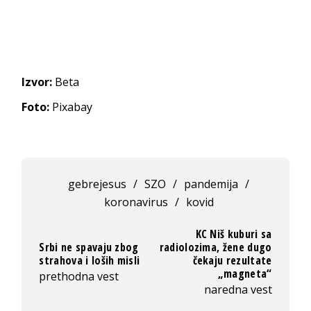
Izvor:
Beta
Foto:
Pixabay
gebrejesus
/
SZO
/
pandemija
/
koronavirus
/
kovid
KC Niš kuburi sa
Srbi ne spavaju zbog
radiolozima, žene dugo
strahova i loših misli
čekaju rezultate
„magneta“
prethodna vest
naredna vest