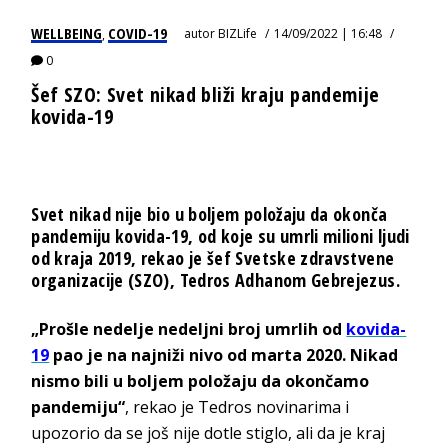
WELLBEING
COVID-19
autor
BIZLife
14/09/2022 | 16:48
,
0
Šef SZO: Svet nikad bliži kraju pandemije
kovida-19
Svet nikad nije bio u boljem položaju da okonča
pandemiju kovida-19, od koje su umrli milioni ljudi
od kraja 2019, rekao je šef Svetske zdravstvene
organizacije (SZO), Tedros Adhanom Gebrejezus.
„Prošle nedelje nedeljni broj umrlih od
kovida-
19
pao je na najniži nivo od marta 2020. Nikad
nismo bili u boljem položaju da okončamo
pandemiju“
, rekao je Tedros novinarima i
upozorio da se još nije dotle stiglo, ali da je kraj