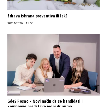
Zdrava ishrana preventiva ili lek?
30/04/2026 | 11:00
GdeSiPosao – Novi način da se kandidati i
kompanije predstave jedni drugima