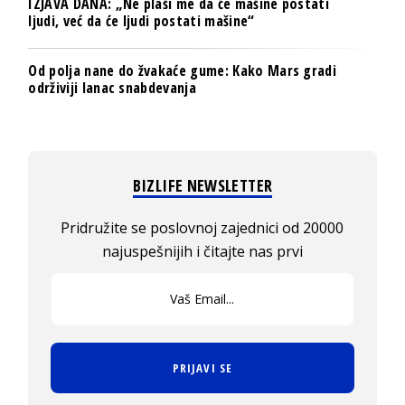
IZJAVA DANA: „Ne plaši me da će mašine postati
ljudi, već da će ljudi postati mašine“
Od polja nane do žvakaće gume: Kako Mars gradi
održiviji lanac snabdevanja
BIZLIFE NEWSLETTER
Pridružite se poslovnoj zajednici od 20000
najuspešnijih i čitajte nas prvi
PRIJAVI SE