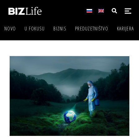
NOVO
U FOKUSU
BIZNIS
PREDUZETNIŠTVO
KARIJERA