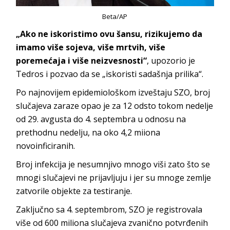
Beta/AP
„Ako ne iskoristimo ovu šansu, rizikujemo da
imamo više sojeva, više mrtvih, više
poremećaja i više neizvesnosti“
, upozorio je
Tedros i pozvao da se „iskoristi sadašnja prilika“.
Po najnovijem epidemiološkom izveštaju SZO, broj
slučajeva zaraze opao je za 12 odsto tokom nedelje
od 29. avgusta do 4. septembra u odnosu na
prethodnu nedelju, na oko 4,2 miiona
novoinficiranih.
Broj infekcija je nesumnjivo mnogo viši zato što se
mnogi slučajevi ne prijavljuju i jer su mnoge zemlje
zatvorile objekte za testiranje.
Zaključno sa 4. septembrom, SZO je registrovala
više od 600 miliona slučajeva zvanično potvrđenih