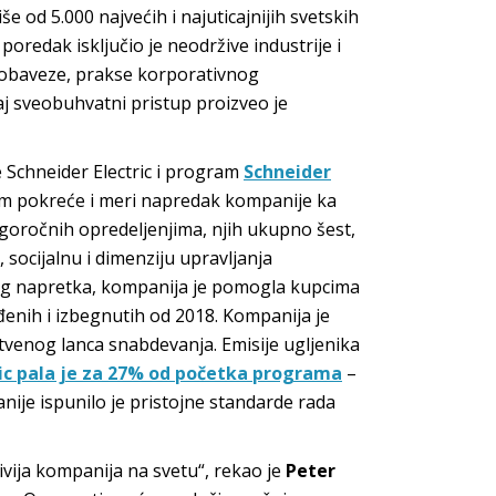
 od 5.000 najvećih i najuticajnijih svetskih
oredak isključio je neodržive industrije i
i obaveze, prakse korporativnog
Taj sveobuhvatni pristup proizveo je
e Schneider Electric i program
Schneider
am pokreće i meri napredak kompanije ka
goročnih opredeljenjima, njih ukupno šest,
, socijalnu i dimenziju upravljanja
tog napretka, kompanija je pomogla kupcima
enih i izbegnutih od 2018. Kompanija je
tvenog lanca snabdevanja. Emisije ugljenika
ric pala je za 27% od početka programa
–
ije ispunilo je pristojne standarde rada
vija kompanija na svetu“, rekao je
Peter