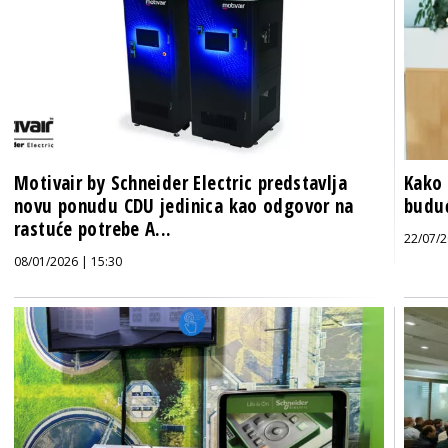
Motivair by Schneider Electric predstavlja
Kako 
novu ponudu CDU jedinica kao odgovor na
buduć
rastuće potrebe A...
22/07/2
08/01/2026 | 15:30