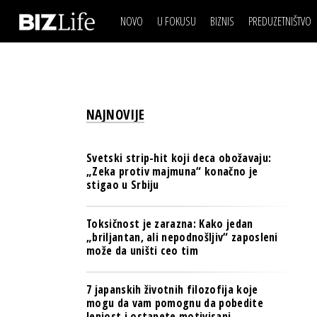
NOVO
U FOKUSU
BIZNIS
PREDUZETNIŠTVO
IZJAVA DANA
BIZNIS SCENA
VIDEO
REAL ESTATE
IZJAVA DANA
BIZNIS SCENA
BREND I KOMUNIKACI
VIDEO
REAL ESTATE
ESG & ENERGY
NAJNOVIJE
BREND I KOMUNIKACI
BANKE
ESG & ENERGY
OSIGURANJE
Svetski strip-hit koji deca obožavaju:
BANKE
„Zeka protiv majmuna“ konačno je
TECH I AI
stigao u Srbiju
OSIGURANJE
BIZNIS & SPORT
TECH I AI
Toksičnost je zarazna: Kako jedan
PULS REGIONA
„briljantan, ali nepodnošljiv“ zaposleni
BIZNIS & SPORT
može da uništi ceo tim
NOVO NA RAFU
PULS REGIONA
7 japanskih životnih filozofija koje
NOVO NA RAFU
mogu da vam pomognu da pobedite
lenjost i ostanete motivisani