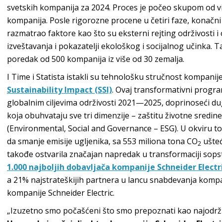
svetskih kompanija za 2024. Proces je počeo skupom od više
kompanija. Posle rigorozne procene u četiri faze, konačni p
razmatrao faktore kao što su eksterni rejting održivosti 
izveštavanja i pokazatelji ekološkog i socijalnog učinka. 
poredak od 500 kompanija iz više od 30 zemalja.
I Time i Statista istakli su tehnološku stručnost kompanij
Sustainability Impact (SSI)
. Ovaj transformativni progr
globalnim ciljevima održivosti 2021—2025, doprinoseći du
koja obuhvataju sve tri dimenzije – zaštitu životne sredine
(Environmental, Social and Governance – ESG). U okviru 
da smanje emisije ugljenika, sa 553 miliona tona CO
ušteđ
2
takođe ostvarila značajan napredak u transformaciji sops
1.000 najboljih dobavljača kompanije Schneider Elect
a 21% najstrateškijih partnera u lancu snabdevanja kompan
kompanije Schneider Electric.
„Izuzetno smo počašćeni što smo prepoznati kao najodrži