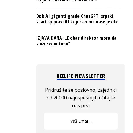
Dok AI giganti grade ChatGPT, srpski
startap pravi AI koji razume naše jezike
IZJAVA DANA: „Dobar direktor mora da
služi svom timu“
BIZLIFE NEWSLETTER
Pridružite se poslovnoj zajednici
od 20000 najuspešnijih i čitajte
nas prvi