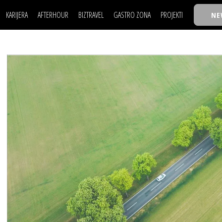
KARIJERA
AFTERHOUR
BIZTRAVEL
GASTRO ZONA
PROJEKTI
NE
POSAO
FILM I SCENA
NAJKOLEGA
LJUDI (HR)
KNJIGE
TASTY TALKS
POSAO
FILM I SCENA
NAJKOLEGA
JE
MOJ UGAO
AUTO SVET
30 ISPOD 30
LJUDI (HR)
KNJIGE
TASTY TALKS
USAVRŠAVANJE
STIL
BACK TO OFFIC
JE
MOJ UGAO
AUTO SVET
30 ISPOD 30
KNOW-HOW
WELLBEING
BIZBENDOVI
USAVRŠAVANJE
STIL
BACK TO OFFIC
BIZKOLEGIJUM
KNOW-HOW
WELLBEING
BIZBENDOVI
BMW BIZNIS LIG
BIZKOLEGIJUM
BIZLIFE WEEK
BMW BIZNIS LIG
IZJAVA GODINE
BIZLIFE WEEK
IZJAVA GODINE