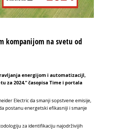
jom kompanijom na svetu od
pravljanja energijom i automatizacijI,
tu za 2024.“ časopisa Time i portala
ider Electric da smanji sopstvene emisije,
 postanu energetski efikasniji i smanje
dologiju za identifikaciju najodrživijih