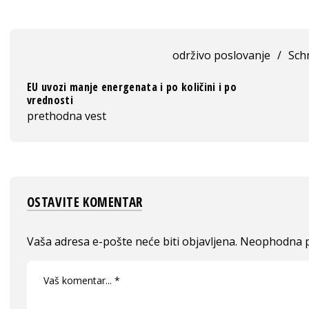
održivo poslovanje
/
Schn
EU uvozi manje energenata i po količini i po
vrednosti
prethodna vest
OSTAVITE KOMENTAR
Vaša adresa e-pošte neće biti objavljena.
Neophodna p