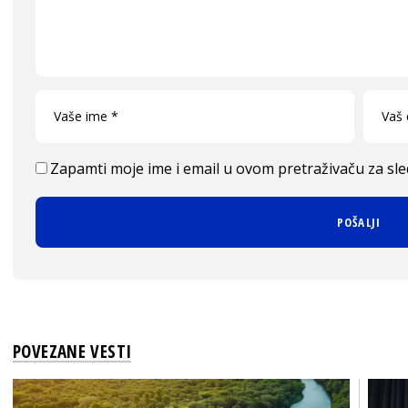
Zapamti moje ime i email u ovom pretraživaču za sl
POVEZANE VESTI