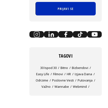
PRIJAVI SE
TAGOVI
30 Ispod 30
Bitno
Bizbendovi
Easy Life
Filmovi
HR
Izjava Dana
Odrzime
Poslovne Vesti
Putovanja
Važno
Wannabe
Webmind