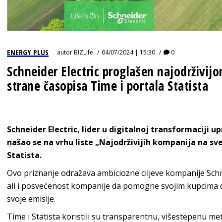
ENERGY PLUS
autor
BIZLife
04/07/2024 | 15:30
0
Schneider Electric proglašen najodrživi
strane časopisa Time i portala Statista
Schneider Electric, lider u digitalnoj transformaciji u
našao se na vrhu liste „Najodrživijih kompanija na sve
Statista.
Ovo priznanje odražava ambiciozne ciljeve kompanije Schne
ali i posvećenost kompanije da pomogne svojim kupcima da
svoje emisije.
Time i Statista koristili su transparentnu, višestepenu meto