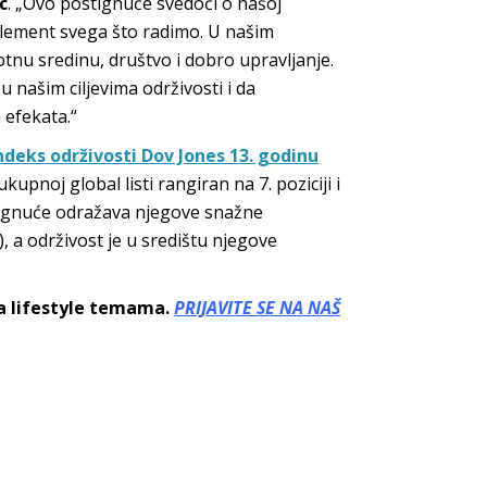
c
. „Ovo postignuće svedoči o našoj
 element svega što radimo. U našim
nu sredinu, društvo i dobro upravljanje.
našim ciljevima održivosti i da
 efekata.“
ndeks održivosti Dov Jones 13. godinu
ukupnoj global listi rangiran na 7. poziciji i
tignuće odražava njegove snažne
, a održivost je u središtu njegove
sa lifestyle temama.
PRIJAVITE SE NA NAŠ