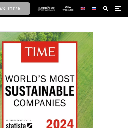
WSLETTER
E/SCHOOL
E/SCHOOL
A
A