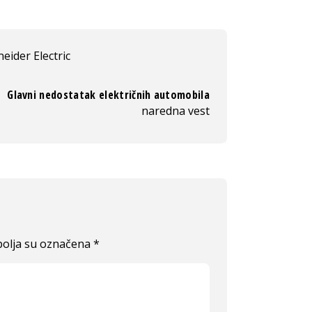
eider Electric
Glavni nedostatak električnih automobila
naredna vest
olja su označena
*