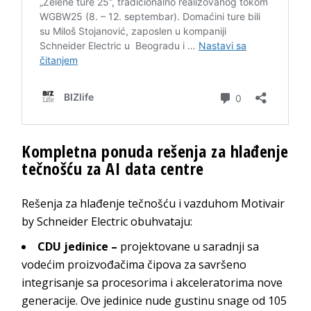
Kompletna ponuda rešenja za hlađenje
tečnošću za AI data centre
Rešenja za hlađenje tečnošću i vazduhom Motivair
by Schneider Electric obuhvataju:
CDU jedinice –
projektovane u saradnji sa
vodećim proizvođačima čipova za savršeno
integrisanje sa procesorima i akceleratorima nove
generacije. Ove jedinice nude gustinu snage od 105