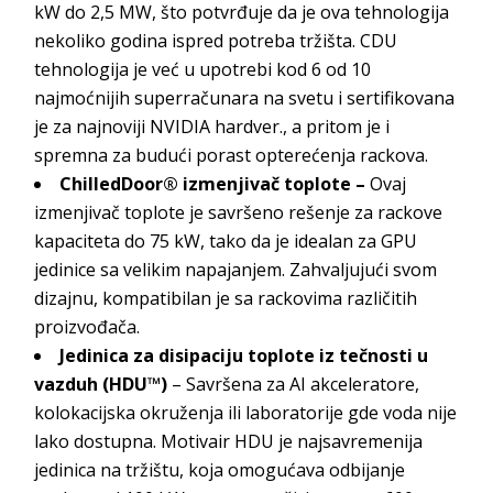
kW do 2,5 MW, što potvrđuje da je ova tehnologija
nekoliko godina ispred potreba tržišta. CDU
tehnologija je već u upotrebi kod 6 od 10
najmoćnijih superračunara na svetu i sertifikovana
je za najnoviji NVIDIA hardver., a pritom je i
spremna za budući porast opterećenja rackova.
ChilledDoor® izmenjivač toplote –
Ovaj
izmenjivač toplote je savršeno rešenje za rackove
kapaciteta do 75 kW, tako da je idealan za GPU
jedinice sa velikim napajanjem. Zahvaljujući svom
dizajnu, kompatibilan je sa rackovima različitih
proizvođača.
Jedinica za disipaciju toplote iz tečnosti u
vazduh (HDU™)
– Savršena za AI akceleratore,
kolokacijska okruženja ili laboratorije gde voda nije
lako dostupna. Motivair HDU je najsavremenija
jedinica na tržištu, koja omogućava odbijanje