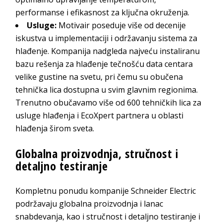
performanse i efikasnost za ključna okruženja.
Usluge:
Motivair poseduje više od decenije
iskustva u implementaciji i održavanju sistema za
hlađenje. Kompanija nadgleda najveću instaliranu
bazu rešenja za hlađenje tečnošću data centara
velike gustine na svetu, pri čemu su obučena
tehnička lica dostupna u svim glavnim regionima.
Trenutno obučavamo više od 600 tehničkih lica za
usluge hlađenja i EcoXpert partnera u oblasti
hlađenja širom sveta.
Globalna proizvodnja, stručnost i
detaljno testiranje
Kompletnu ponudu kompanije Schneider Electric
podržavaju globalna proizvodnja i lanac
snabdevanja, kao i stručnost i detaljno testiranje i