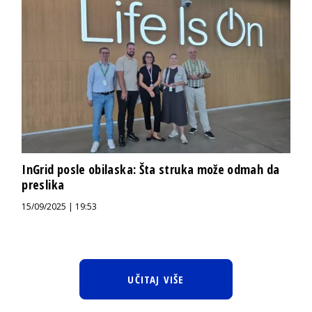
InGrid posle obilaska: Šta struka može odmah da
preslika
15/09/2025 | 19:53
UČITAJ VIŠE