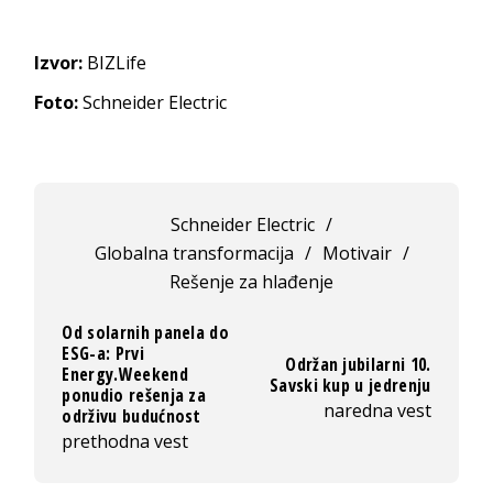
Izvor:
BIZLife
Foto:
Schneider Electric
Schneider Electric
/
Globalna transformacija
/
Motivair
/
Rešenje za hlađenje
Od solarnih panela do
ESG-a: Prvi
Održan jubilarni 10.
Energy.Weekend
Savski kup u jedrenju
ponudio rešenja za
naredna vest
održivu budućnost
prethodna vest