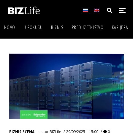
NOVO
U FOKUSU
BIZNIS
PREDUZETNIŠTVO
KARIJERA
BIZNIS SCENA
autor
BIZLife
29/09/2025 | 15:00
0