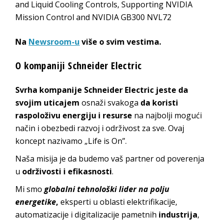
and Liquid Cooling Controls, Supporting NVIDIA
Mission Control and NVIDIA
GB300 NVL72
Na
Newsroom-u
više o svim vestima.
O kompaniji Schneider Electric
Svrha kompanije Schneider Electric jeste da
svojim uticajem
osnaži svakoga
da koristi
raspoloživu energiju i resurse
na najbolji mogući
način i obezbedi razvoj i održivost za sve. Ovaj
koncept nazivamo „Life is On”.
Naša misija je da budemo vaš partner od poverenja
u
održivosti i efikasnosti
.
Mi smo
globalni tehnološki lider na polju
energetike
,
eksperti u oblasti elektrifikacije,
automatizacije i digitalizacije pametnih
industrija
,