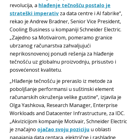
revolucija, a
hlađenje tečnošću postalo je
strateški imperativ
za data centre i AI fabrike“,
rekao je Andrew Bradner, Senior Vice President,
Cooling Business u kompaniji Schneider Electric.
„Zajedno sa Motivairom, pomeramo granice
ubrzanog računarstva zahvaljujući
neprikosnovenoj ponudi rešenja za hlađenje
tečnošću uz globalnu proizvodnju, prisustvo i
posvećenost kvalitetu.
„Hlađenje tečnošću je preraslo iz metode za
poboljšanje performansi u suštinski element
računarskih okruženja velike gustine“, izjavila je
Olga Yashkova, Research Manager, Enterprise
Workloads and Datacenter Infrastructure, za IDC.
„Akvizicijom kompanije Motivair, Schneider Electric
je značajno
ojačao svoju poziciju
u oblasti
napajanja data centara, električne i rashladne