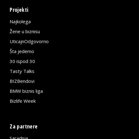
Projekti
Najkolega
Žene u biznisu
UticajnOdgovorno
Šta jedemo
30 ispod 30
Tasty Talks
BIZBendovi
BMW biznis liga
Bizlife Week
Za partnere
Saradnja