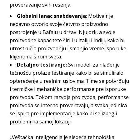
proveravanje svih rešenja.
Globalni lanac snabdevanja
: Motivair je
nedavno otvorio svoje četvrto proizvodno
postrojenje u
Bafalu u državi Njujork
, a svoje
proizvodne kapacitete širi i u Italiji i Indiji, kako bi
utrostručio proizvodnju i smanjio vreme isporuke
klijentima širom sveta.
Detaljno testiranje:
Svi modeli za hlađenje
tečnošću prolaze testiranje kako bi se simuliralo
opterećenje u realnim uslovima. Time se potvrđuju
i termičke i mehaničke performanse pre isporuke
proizvoda. Tokom razvoja proizvoda, performanse
proizvoda se interno proveravaju, a svaka jedinica
se ispira pre implementacije kako bi se izbegli
problemi na samoj lokaciji.
„Veštačka inteligencija je sledeća tehnološka