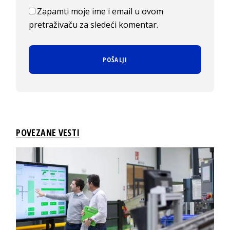
Zapamti moje ime i email u ovom
pretraživaču za sledeći komentar.
POVEZANE VESTI