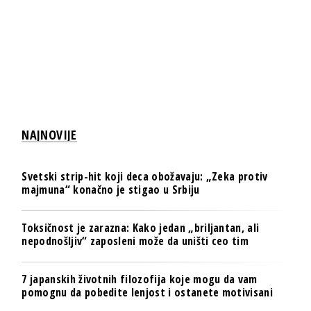
NAJNOVIJE
Svetski strip-hit koji deca obožavaju: „Zeka protiv
majmuna“ konačno je stigao u Srbiju
Toksičnost je zarazna: Kako jedan „briljantan, ali
nepodnošljiv“ zaposleni može da uništi ceo tim
7 japanskih životnih filozofija koje mogu da vam
pomognu da pobedite lenjost i ostanete motivisani