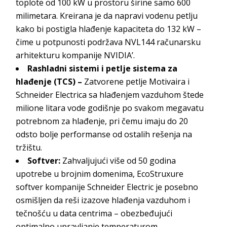
toplote od 100 kW u prostoru širine samo 600
milimetara. Kreirana je da napravi vodenu petlju
kako bi postigla hlađenje kapaciteta do 132 kW –
čime u potpunosti podržava NVL144 računarsku
arhitekturu kompanije NVIDIA’.
Rashladni sistemi i petlje sistema za
hlađenje (TCS) –
Zatvorene petlje Motivaira i
Schneider Electrica sa hlađenjem vazduhom štede
milione litara vode godišnje po svakom megavatu
potrebnom za hlađenje, pri čemu imaju do 20
odsto bolje performanse od ostalih rešenja na
tržištu.
Softver:
Zahvaljujući više od 50 godina
upotrebe u brojnim domenima, EcoStruxure
softver kompanije Schneider Electric je posebno
osmišljen da reši izazove hlađenja vazduhom i
tečnošću u data centrima – obezbeđujući
optimalno upravljanje temperaturom,