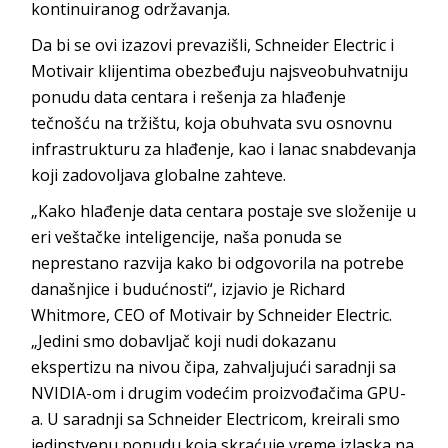
kontinuiranog održavanja.
Da bi se ovi izazovi prevazišli, Schneider Electric i
Motivair klijentima obezbeđuju najsveobuhvatniju
ponudu data centara i rešenja za hlađenje
tečnošću na tržištu, koja obuhvata svu osnovnu
infrastrukturu za hlađenje, kao i lanac snabdevanja
koji zadovoljava globalne zahteve.
„Kako hlađenje data centara postaje sve složenije u
eri veštačke inteligencije, naša ponuda se
neprestano razvija kako bi odgovorila na potrebe
današnjice i budućnosti“, izjavio je Richard
Whitmore, CEO of Motivair by Schneider Electric.
„Jedini smo dobavljač koji nudi dokazanu
ekspertizu na nivou čipa, zahvaljujući saradnji sa
NVIDIA-om i drugim vodećim proizvođačima GPU-
a. U saradnji sa Schneider Electricom, kreirali smo
jedinstvenu ponudu koja skraćuje vreme izlaska na