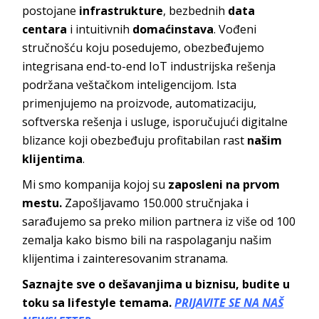
postojane
infrastrukture
, bezbednih
data
centara
i intuitivnih
domaćinstava
. Vođeni
stručnošću koju posedujemo, obezbeđujemo
integrisana end-to-end IoT industrijska rešenja
podržana veštačkom inteligencijom. Ista
primenjujemo na proizvode, automatizaciju,
softverska rešenja i usluge, isporučujući digitalne
blizance koji obezbeđuju profitabilan rast
našim
klijentima
.
Mi smo kompanija kojoj su
zaposleni na prvom
mestu.
Zapošljavamo 150.000 stručnjaka i
sarađujemo sa preko milion partnera iz više od 100
zemalja kako bismo bili na raspolaganju našim
klijentima i zainteresovanim stranama.
Saznajte sve o dešavanjima u biznisu, budite u
toku sa lifestyle temama.
PRIJAVITE SE NA NAŠ