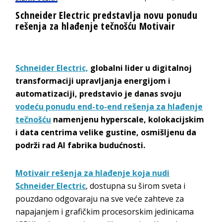
Schneider Electric predstavlja novu ponudu
rešenja za hlađenje tečnošću Motivair
Schneider Electric,
globalni lider u digitalnoj
transformaciji upravljanja energijom i
automatizaciji, predstavio je danas svoju
vodeću ponudu
end-to-end rešenja za hlađenje
tečnošću
namenjenu hyperscale, kolokacijskim
i data centrima velike gustine, osmišljenu da
podrži rad AI fabrika budućnosti.
Motivair rešenja za hlađenje koja nudi
Schneider Electric
, dostupna su širom sveta i
pouzdano odgovaraju na sve veće zahteve za
napajanjem i grafičkim procesorskim jedinicama