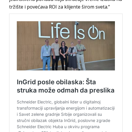
tržište i povećava ROI za klijente širom sveta.“