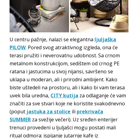
U centru pažnje, nalazi se elegantna
ljuljaška
PILOW
. Pored svog atraktivnog izgleda, ona će
terasi pružiti i neverovatnu udobnost. Sa crnom
metalnom konstrukcijom, sedištem od crnog PE
ratana i jastucima u sivoj nijansi, savršeno se
uklapa u moderan, ali i prirodni ambijent. Kako
biste uštedeli na prostoru, ali i kako bi vam terasa
uvek bila uredna,
CITY kutija
za odlaganje će vam
značiti za sve stvari koje ne koristite svakodnevno
(poput
jastuka za stolice
ili
prekrivača
SUMMER
za svežije večeri). Uz sređen enterijer
trenuci provedeni u ljuljašci mogu postati mali
ritual odmora: ispijanje jutarnje kafe iz