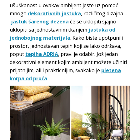
ušuškanost u ovakav ambijent jeste uz pomoć
mnogo
dekorativnih jastuka
, različitog dizajna –
jastuk šarenog dezena
će se uklopiti sjajno
uklopiti sa jednostavnim tkanjem
jastuka od
jednobojnog materijala
. Kako biste upotpunili
prostor, jednostavan tepih koji se lako održava,
poput
tepiha ADRIA
, pravi je odabir. Još jedan
dekorativni element kojim ambijent možete učiniti
prijatnijim, ali i praktičnijim, svakako je
pletena
korpa od pruća
.