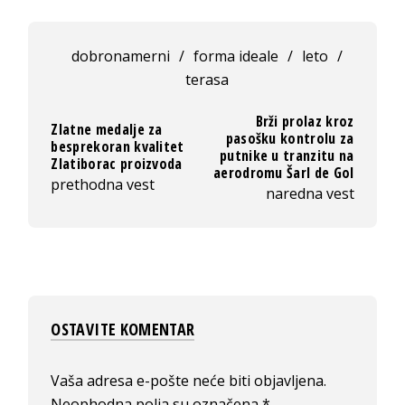
dobronamerni
/
forma ideale
/
leto
/
terasa
Brži prolaz kroz
Zlatne medalje za
pasošku kontrolu za
besprekoran kvalitet
putnike u tranzitu na
Zlatiborac proizvoda
aerodromu Šarl de Gol
prethodna vest
naredna vest
OSTAVITE KOMENTAR
Vaša adresa e-pošte neće biti objavljena.
Neophodna polja su označena
*