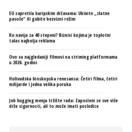
EU zapretila karipskim državama: Ukinite „zlatne
pasoše“ ili gubite bezvizni režim
Ko navija za 40 stepeni? Biznisi kojima je toplotni
talas najbolja reklama
Ovo su najgledaniji filmovi na striming platformama
u 2026. godini
Holivudska bioskopska renesansa: Četiri filma, četiri
milijarde i jedna velika poruka
Job hugging menja tržište rada: Zaposleni se sve više
drže sigurnosti, ali to može imati posledice