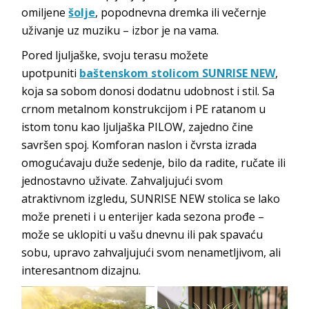
omiljene
šolje
, popodnevna dremka ili večernje
uživanje uz muziku – izbor je na vama.
Pored ljuljaške, svoju terasu možete
upotpuniti
baštenskom stolicom SUNRISE NEW
,
koja sa sobom donosi dodatnu udobnost i stil. Sa
crnom metalnom konstrukcijom i PE ratanom u
istom tonu kao ljuljaška PILOW, zajedno čine
savršen spoj. Komforan naslon i čvrsta izrada
omogućavaju duže sedenje, bilo da radite, ručate ili
jednostavno uživate. Zahvaljujući svom
atraktivnom izgledu, SUNRISE NEW stolica se lako
može preneti i u enterijer kada sezona prođe –
može se uklopiti u vašu dnevnu ili pak spavaću
sobu, upravo zahvaljujući svom nenametljivom, ali
interesantnom dizajnu.