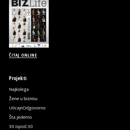
ČITAJ ONLINE
Projekti
Najkolega
Žene u biznisu
UticajnOdgovorno
Šta jedemo
30 ispod 30