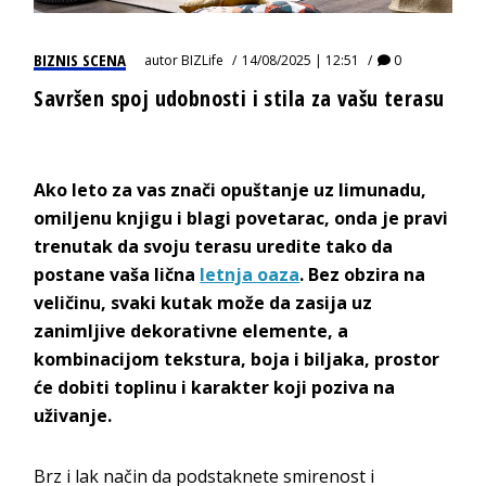
BIZNIS SCENA
autor
BIZLife
14/08/2025 | 12:51
0
Savršen spoj udobnosti i stila za vašu terasu
Ako leto za vas znači opuštanje uz limunadu,
omiljenu knjigu i blagi povetarac, onda je pravi
trenutak da svoju terasu uredite tako da
postane vaša lična
letnja oaza
. Bez obzira na
veličinu, svaki kutak može da zasija uz
zanimljive dekorativne elemente, a
kombinacijom tekstura, boja i biljaka, prostor
će dobiti toplinu i karakter koji poziva na
uživanje.
Brz i lak način da podstaknete smirenost i