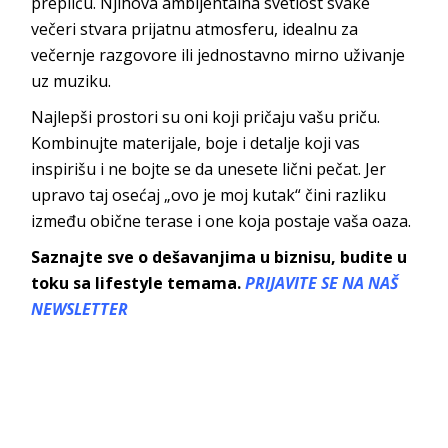
prepliću. Njihova ambijentalna svetlost svake
večeri stvara prijatnu atmosferu, idealnu za
večernje razgovore ili jednostavno mirno uživanje
uz muziku.
Najlepši prostori su oni koji pričaju vašu priču.
Kombinujte materijale, boje i detalje koji vas
inspirišu i ne bojte se da unesete lični pečat. Jer
upravo taj osećaj „ovo je moj kutak“ čini razliku
između obične terase i one koja postaje vaša oaza.
Saznajte sve o dešavanjima u biznisu, budite u
toku sa lifestyle temama.
PRIJAVITE SE NA NAŠ
NEWSLETTER