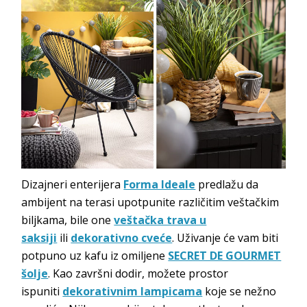
Dizajneri enterijera
Forma Ideale
predlažu da
ambijent na terasi upotpunite različitim veštačkim
biljkama, bile one
veštačka trava u
saksiji
ili
dekorativno cveće
. Uživanje će vam biti
potpuno uz kafu iz omiljene
SECRET DE GOURMET
šolje
. Kao završni dodir, možete prostor
ispuniti
dekorativnim lampicama
koje se nežno