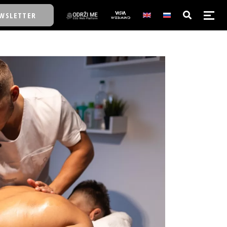
WSLETTER
E/SCHOOL
E/SCHOOL
A
A