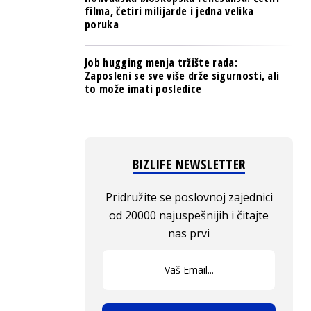
filma, četiri milijarde i jedna velika
poruka
Job hugging menja tržište rada:
Zaposleni se sve više drže sigurnosti, ali
to može imati posledice
BIZLIFE NEWSLETTER
Pridružite se poslovnoj zajednici
od 20000 najuspešnijih i čitajte
nas prvi