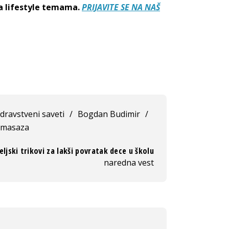
sa lifestyle temama.
PRIJAVITE SE NA NAŠ
dravstveni saveti
/
Bogdan Budimir
/
masaza
eljski trikovi za lakši povratak dece u školu
naredna vest