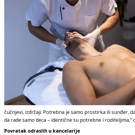
čučnjevi, izdržaji. Potrebna je samo prostirka ili sunđer, 
da rade samo deca – identične su potrebne i roditeljima,“
Povratak odraslih u kancelarije