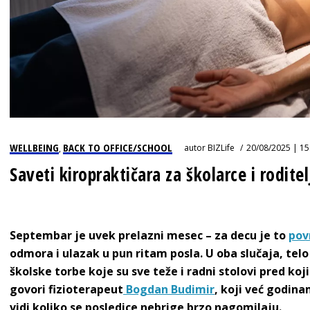
WELLBEING
BACK TO OFFICE/SCHOOL
autor
BIZLife
20/08/2025 | 15
,
Saveti kiropraktičara za školarce i roditel
Septembar je uvek prelazni mesec – za decu je to
pov
odmora i ulazak u pun ritam posla. U oba slučaja, tel
školske torbe koje su sve teže i radni stolovi pred k
govori fizioterapeut
Bogdan Budimir
, koji već godina
vidi koliko se posledice nebrige brzo nagomilaju.