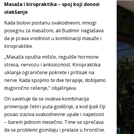
Masaža i kiropraktika – spoj koji donosi
olakšanje
Kada bolovi postanu svakodnevni, mnogi
posegnu za masažom, ali Budimir naglašava
da je prava vrednost u kombinaciji masaže i
kiropraktike.
„Masaža opušta mišiće, reguliše hormone
stresa, nervozu i anksioznost. Kiropraktika
uklanja ograničene pokrete i pritisak na
nerve. Kada spojimo te dve terapije, dobijamo
dugoročno rešenje,“ objašnjava.
On savetuje da se ovakva kombinacija
primenjuje četiri puta godišnje, a kod ljudi čiji
posao izaziva svakodnevne upale i napetosti
– barem jednom mesečno. Time se sprečava
da se problemi gomilaju i prelaze u hronične.