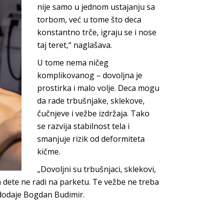
nije samo u jednom ustajanju sa
torbom, već u tome što deca
konstantno trče, igraju se i nose
taj teret,“ naglašava.
U tome nema ničeg
komplikovanog – dovoljna je
prostirka i malo volje. Deca mogu
da rade trbušnjake, sklekove,
čučnjeve i vežbe izdržaja. Tako
se razvija stabilnost tela i
smanjuje rizik od deformiteta
kičme.
„Dovoljni su trbušnjaci, sklekovi,
da dete ne radi na parketu. Te vežbe ne treba
 dodaje Bogdan Budimir.