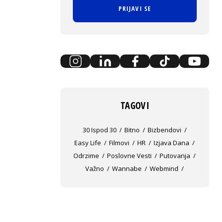
PRIJAVI SE
TAGOVI
30 Ispod 30
Bitno
Bizbendovi
Easy Life
Filmovi
HR
Izjava Dana
Odrzime
Poslovne Vesti
Putovanja
Važno
Wannabe
Webmind