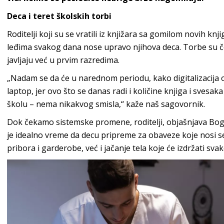
Deca i teret školskih torbi
Roditelji koji su se vratili iz knjižara sa gomilom novih kn
leđima svakog dana nose upravo njihova deca. Torbe su če
javljaju već u prvim razredima.
„Nadam se da će u narednom periodu, kako digitalizacija 
laptop, jer ovo što se danas radi i količine knjiga i svesak
školu – nema nikakvog smisla,“ kaže naš sagovornik.
Dok čekamo sistemske promene, roditelji, objašnjava Bogd
je idealno vreme da decu pripreme za obaveze koje nosi 
pribora i garderobe, već i jačanje tela koje će izdržati sva