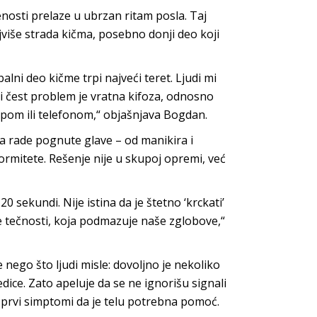
enosti prelaze u ubrzan ritam posla. Taj
ajviše strada kičma, posebno donji deo koji
alni deo kičme trpi najveći teret. Ljudi mi
ugi čest problem je vratna kifoza, odnosno
topom ili telefonom,“ objašnjava Bogdan.
ma rade pognute glave – od manikira i
formitete. Rešenje nije u skupoj opremi, već
0 sekundi. Nije istina da je štetno ‘krckati’
e tečnosti, koja podmazuje naše zglobove,“
 nego što ljudi misle: dovoljno je nekoliko
ice. Zato apeluje da se ne ignorišu signali
u prvi simptomi da je telu potrebna pomoć.