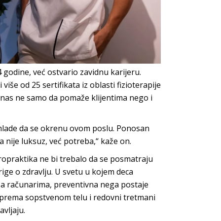
24 godine, već ostvario zavidnu karijeru.
više od 25 sertifikata iz oblasti fizioterapije
danas ne samo da pomaže klijentima nego i
mlade da se okrenu ovom poslu. Ponosan
ije luksuz, već potreba,“ kaže on.
ropraktika ne bi trebalo da se posmatraju
ige o zdravlju. U svetu u kojem deca
za računarima, preventivna nega postaje
a prema sopstvenom telu i redovni tretmani
avljaju.