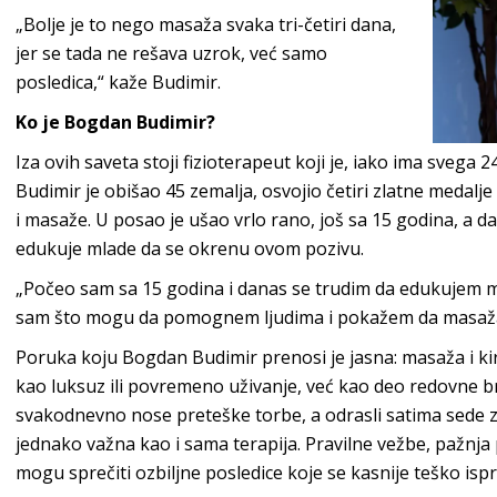
„Bolje je to nego masaža svaka tri-četiri dana,
jer se tada ne rešava uzrok, već samo
posledica,“ kaže Budimir.
Ko je Bogdan Budimir?
Iza ovih saveta stoji fizioterapeut koji je, iako ima svega 
Budimir je obišao 45 zemalja, osvojio četiri zlatne medalje i 
i masaže. U posao je ušao vrlo rano, još sa 15 godina, a 
edukuje mlade da se okrenu ovom pozivu.
„Počeo sam sa 15 godina i danas se trudim da edukujem 
sam što mogu da pomognem ljudima i pokažem da masaža n
Poruka koju Bogdan Budimir prenosi je jasna: masaža i ki
kao luksuz ili povremeno uživanje, već kao deo redovne br
svakodnevno nose preteške torbe, a odrasli satima sede 
jednako važna kao i sama terapija. Pravilne vežbe, pažnj
mogu sprečiti ozbiljne posledice koje se kasnije teško ispr