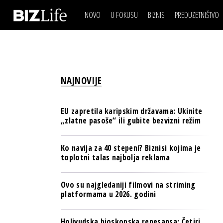
NOVO
U FOKUSU
BIZNIS
PREDUZETNIŠTVO
IZJAVA DANA
BIZNIS SCENA
VIDEO
REAL ESTATE
IZJAVA DANA
BIZNIS SCENA
BREND I KOMUNIKACI
VIDEO
REAL ESTATE
ESG & ENERGY
NAJNOVIJE
BREND I KOMUNIKACI
BANKE
ESG & ENERGY
OSIGURANJE
EU zapretila karipskim državama: Ukinite
BANKE
„zlatne pasoše“ ili gubite bezvizni režim
TECH I AI
OSIGURANJE
BIZNIS & SPORT
Ko navija za 40 stepeni? Biznisi kojima je
TECH I AI
toplotni talas najbolja reklama
PULS REGIONA
BIZNIS & SPORT
NOVO NA RAFU
Ovo su najgledaniji filmovi na striming
PULS REGIONA
platformama u 2026. godini
NOVO NA RAFU
Holivudska bioskopska renesansa: Četiri