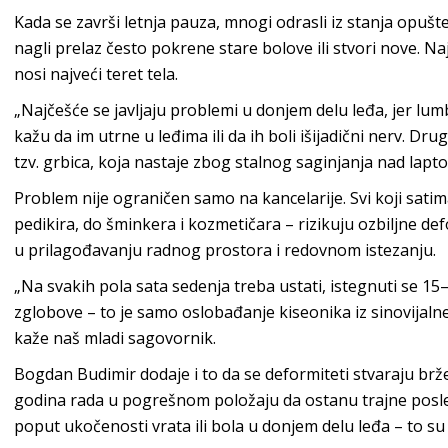
Kada se završi letnja pauza, mnogi odrasli iz stanja opušt
nagli prelaz često pokrene stare bolove ili stvori nove. N
nosi najveći teret tela.
„Najčešće se javljaju problemi u donjem delu leđa, jer lumb
kažu da im utrne u leđima ili da ih boli išijadični nerv. Dr
tzv. grbica, koja nastaje zbog stalnog saginjanja nad lap
Problem nije ograničen samo na kancelarije. Svi koji sati
pedikira, do šminkera i kozmetičara – rizikuju ozbiljne de
u prilagođavanju radnog prostora i redovnom istezanju.
„Na svakih pola sata sedenja treba ustati, istegnuti se 15–2
zglobove – to je samo oslobađanje kiseonika iz sinovijaln
kaže naš mladi sagovornik.
Bogdan Budimir dodaje i to da se deformiteti stvaraju brže
godina rada u pogrešnom položaju da ostanu trajne posled
poput ukočenosti vrata ili bola u donjem delu leđa – to s