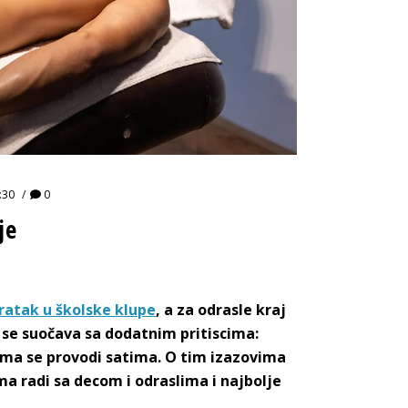
:30
0
je
ratak u školske klupe
, a za odrasle kraj
o se suočava sa dodatnim pritiscima:
ojima se provodi satima. O tim izazovima
ma radi sa decom i odraslima i najbolje