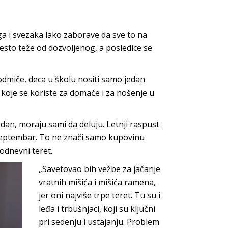
jiga i svezaka lako zaborave da sve to na
sto teže od dozvoljenog, a posledice se
odmiče, deca u školu nositi samo jedan
a koje se koriste za domaće i za nošenje u
an, moraju sami da deluju. Letnji raspust
septembar. To ne znači samo kupovinu
kodnevni teret.
„Savetovao bih vežbe za jačanje
vratnih mišića i mišića ramena,
jer oni najviše trpe teret. Tu su i
leđa i trbušnjaci, koji su ključni
pri sedenju i ustajanju. Problem