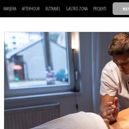
KARIJERA
AFTERHOUR
BIZTRAVEL
GASTRO ZONA
PROJEKTI
NE
POSAO
FILM I SCENA
NAJKOLEGA
LJUDI (HR)
KNJIGE
TASTY TALKS
POSAO
FILM I SCENA
NAJKOLEGA
JE
MOJ UGAO
AUTO SVET
30 ISPOD 30
LJUDI (HR)
KNJIGE
TASTY TALKS
USAVRŠAVANJE
STIL
BACK TO OFFIC
JE
MOJ UGAO
AUTO SVET
30 ISPOD 30
KNOW-HOW
WELLBEING
BIZBENDOVI
USAVRŠAVANJE
STIL
BACK TO OFFIC
BIZKOLEGIJUM
KNOW-HOW
WELLBEING
BIZBENDOVI
BMW BIZNIS LIG
BIZKOLEGIJUM
BIZLIFE WEEK
BMW BIZNIS LIG
IZJAVA GODINE
BIZLIFE WEEK
IZJAVA GODINE