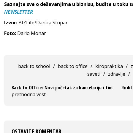
Saznajte sve o dešavanjima u biznisu, budite u toku 
NEWSLETTER
Izvor:
BIZLife/Danica Stupar
Foto:
Dario Monar
back to school
/
back to office
/
kiropraktika
/
z
saveti
/
zdravlje
/
Back to Office: Novi početak za kancelariju i tim
Rodit
prethodna vest
OSTAVITE KOMENTAR