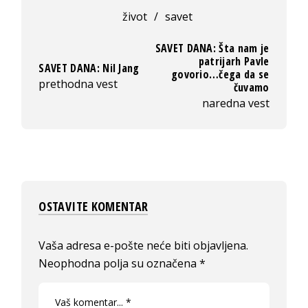
život
/
savet
SAVET DANA: Šta nam je
patrijarh Pavle
SAVET DANA: Nil Jang
govorio…čega da se
prethodna vest
čuvamo
naredna vest
OSTAVITE KOMENTAR
Vaša adresa e-pošte neće biti objavljena.
Neophodna polja su označena
*