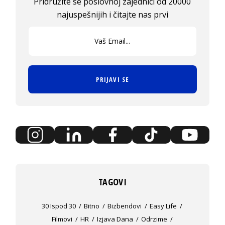
Pridružite se poslovnoj zajednici od 20000
najuspešnijih i čitajte nas prvi
PRIJAVI SE
TAGOVI
30 Ispod 30
Bitno
Bizbendovi
Easy Life
Filmovi
HR
Izjava Dana
Odrzime