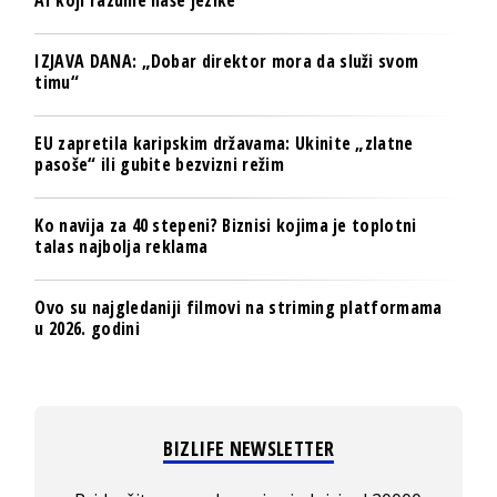
AI koji razume naše jezike
IZJAVA DANA: „Dobar direktor mora da služi svom
timu“
EU zapretila karipskim državama: Ukinite „zlatne
pasoše“ ili gubite bezvizni režim
Ko navija za 40 stepeni? Biznisi kojima je toplotni
talas najbolja reklama
Ovo su najgledaniji filmovi na striming platformama
u 2026. godini
BIZLIFE NEWSLETTER