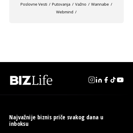
Poslovne Vesti
Putovanja
Važno
Wannabe
Webmind
Najvažnije biznis priče svakog dana u
inboksu