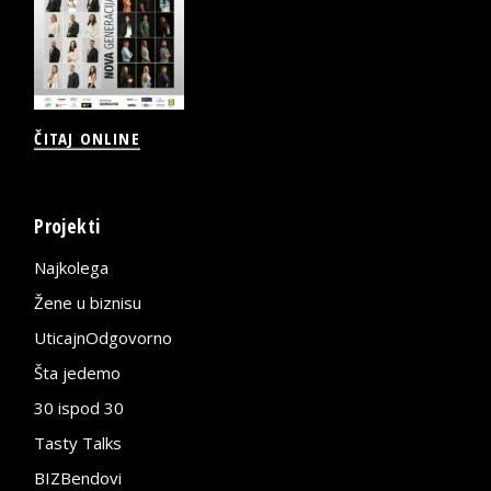
ČITAJ ONLINE
Projekti
Najkolega
Žene u biznisu
UticajnOdgovorno
Šta jedemo
30 ispod 30
Tasty Talks
BIZBendovi