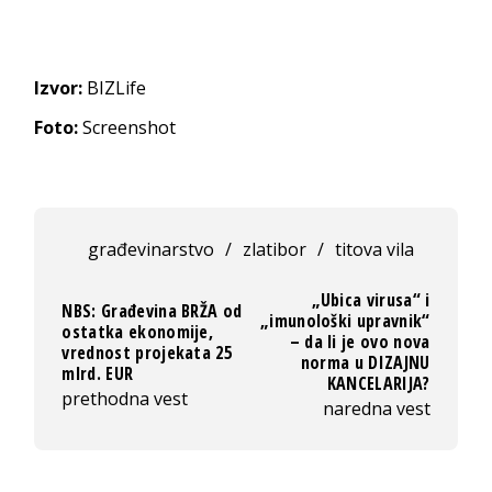
Izvor:
BIZLife
Foto:
Screenshot
građevinarstvo
/
zlatibor
/
titova vila
„Ubica virusa“ i
NBS: Građevina BRŽA od
„imunološki upravnik“
ostatka ekonomije,
– da li je ovo nova
vrednost projekata 25
norma u DIZAJNU
mlrd. EUR
KANCELARIJA?
prethodna vest
naredna vest