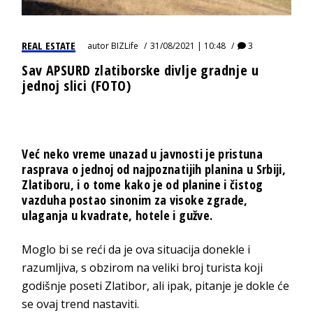
REAL ESTATE
autor
BIZLife
31/08/2021 | 10:48
3
Sav APSURD zlatiborske divlje gradnje u
jednoj slici (FOTO)
Već neko vreme unazad u javnosti je pristuna
rasprava o jednoj od najpoznatijih planina u Srbiji,
Zlatiboru, i o tome kako je od planine i čistog
vazduha postao sinonim za visoke zgrade,
ulaganja u kvadrate, hotele i gužve.
Moglo bi se reći da je ova situacija donekle i
razumljiva, s obzirom na veliki broj turista koji
godišnje poseti Zlatibor, ali ipak, pitanje je dokle će
se ovaj trend nastaviti.