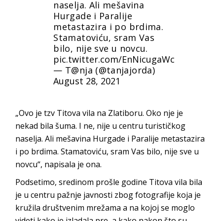
naselja. Ali mešavina
Hurgade i Paralije
metastazira i po brdima.
Stamatoviću, sram Vas
bilo, nije sve u novcu.
pic.twitter.com/EnNicugaWc
— T@nja (@tanjajorda)
August 28, 2021
„Ovo je tzv Titova vila na Zlatiboru. Oko nje je
nekad bila šuma. I ne, nije u centru turističkog
naselja. Ali mešavina Hurgade i Paralije metastazira
i po brdima. Stamatoviću, sram Vas bilo, nije sve u
novcu“, napisala je ona.
Podsetimo, sredinom prošle godine Titova vila bila
je u centru pažnje javnosti zbog fotografije koja je
kružila društvenim mrežama a na kojoj se moglo
videti kako je izladala pre, a kako nakon što su