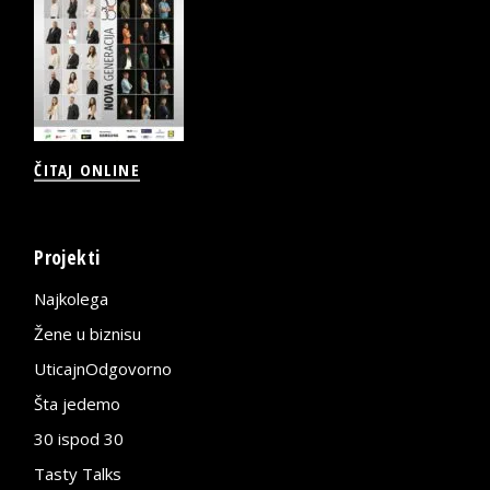
ČITAJ ONLINE
Projekti
Najkolega
Žene u biznisu
UticajnOdgovorno
Šta jedemo
30 ispod 30
Tasty Talks