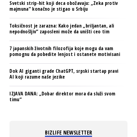
Svetski strip-hit koji deca obožavaju: „Zeka protiv
majmuna“ konačno je stigao u Srbiju
Toksičnost je zarazna: Kako jedan „briljantan, ali
nepodnošljiv“ zaposleni može da uništi ceo tim
7 japanskih životnih filozofija koje mogu da vam
pomognu da pobedite lenjost i ostanete motivisani
Dok AI giganti grade ChatGPT, srpski startap pravi
AI koji razume naše jezike
IZJAVA DANA: „Dobar direktor mora da služi svom
timu“
BIZLIFE NEWSLETTER