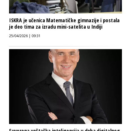
ISKRA je učenica Matematičke gimnazije i postala
je deo tima za izradu mini-satelita u Indiji
25/04/2026 | 09:31
Suverena veštačka inteligencija u doba digitalnog