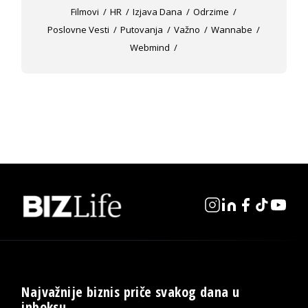
Filmovi
HR
Izjava Dana
Odrzime
Poslovne Vesti
Putovanja
Važno
Wannabe
Webmind
Najvažnije biznis priče svakog dana u
inboksu