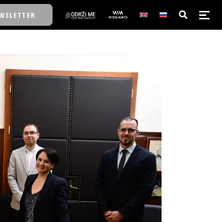
WSLETTER
E/SCHOOL
E/SCHOOL
A
A