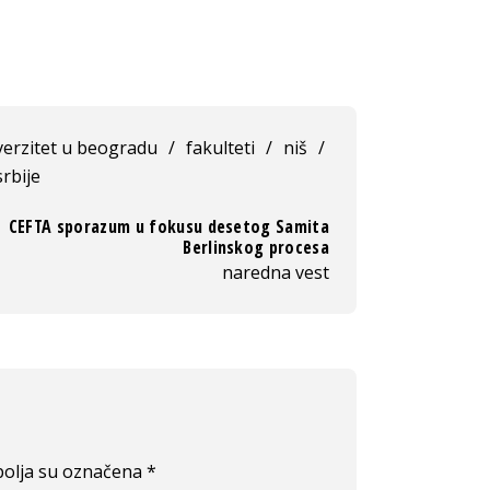
verzitet u beogradu
/
fakulteti
/
niš
/
srbije
CEFTA sporazum u fokusu desetog Samita
Berlinskog procesa
naredna vest
olja su označena
*