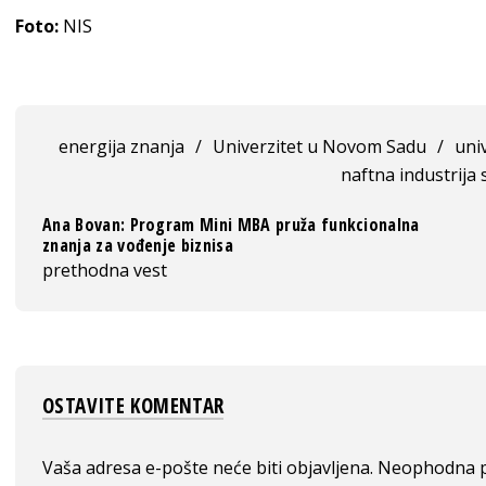
Foto:
NIS
energija znanja
/
Univerzitet u Novom Sadu
/
uni
naftna industrija 
Ana Bovan: Program Mini MBA pruža funkcionalna
znanja za vođenje biznisa
prethodna vest
OSTAVITE KOMENTAR
Vaša adresa e-pošte neće biti objavljena.
Neophodna p