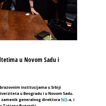
ltetima u Novom Sadu i
brazovnim institucijama u Srbiji
iverziteta u Beogradu i u Novom Sadu.
, zamenik generalnog direktora
NIS
-a, i
dr Tatjana Bugarski.