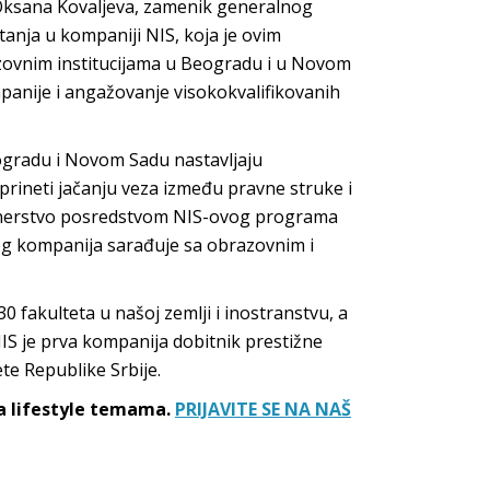
 Oksana Kovaljeva, zamenik generalnog
tanja u kompaniji NIS, koja je ovim
ovnim institucijama u Beogradu i u Novom
mpanije i angažovanje visokokvalifikovanih
ogradu i Novom Sadu nastavljaju
prineti jačanju veza između pravne struke i
artnerstvo posredstvom NIS-ovog programa
 kog kompanija sarađuje sa obrazovnim i
0 fakulteta u našoj zemlji i inostranstvu, a
IS je prva kompanija dobitnik prestižne
te Republike Srbije.
sa lifestyle temama.
PRIJAVITE SE NA NAŠ