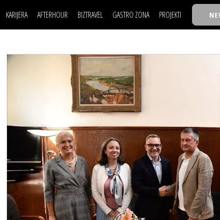
KARIJERA
AFTERHOUR
BIZTRAVEL
GASTRO ZONA
PROJEKTI
NE
POSAO
FILM I SCENA
NAJKOLEGA
LJUDI (HR)
KNJIGE
TASTY TALKS
POSAO
FILM I SCENA
NAJKOLEGA
JE
MOJ UGAO
AUTO SVET
30 ISPOD 30
LJUDI (HR)
KNJIGE
TASTY TALKS
USAVRŠAVANJE
STIL
BACK TO OFFIC
JE
MOJ UGAO
AUTO SVET
30 ISPOD 30
KNOW-HOW
WELLBEING
BIZBENDOVI
USAVRŠAVANJE
STIL
BACK TO OFFIC
BIZKOLEGIJUM
KNOW-HOW
WELLBEING
BIZBENDOVI
BMW BIZNIS LIG
BIZKOLEGIJUM
BIZLIFE WEEK
BMW BIZNIS LIG
IZJAVA GODINE
BIZLIFE WEEK
IZJAVA GODINE