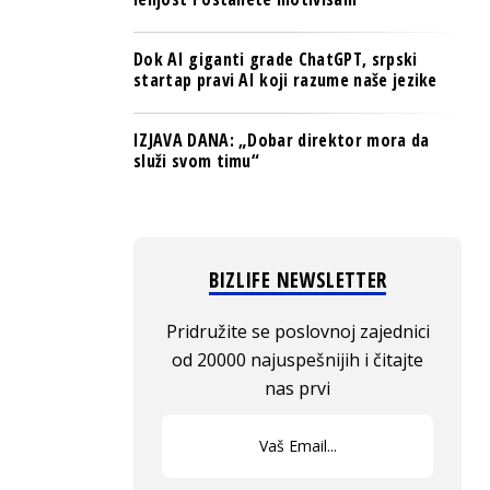
Dok AI giganti grade ChatGPT, srpski
startap pravi AI koji razume naše jezike
IZJAVA DANA: „Dobar direktor mora da
služi svom timu“
BIZLIFE NEWSLETTER
Pridružite se poslovnoj zajednici
od 20000 najuspešnijih i čitajte
nas prvi