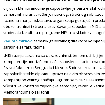
Cilj ovih Memoranduma je uspostavljanje partnerskih odno
usmerenih na unapređenje naučnog, stručnog i obrazovn
razmena znanja i iskustava, organizacija gostujućih preda
obuke, treninzi i stručna usavršavanja zaposlenih NIS-a, 
studenata fakulteta u programe NIS-a, u skladu sa moguć
Vadim Smirnov
, zamenik generalnog direktora kompanije
saradnje sa fakultetima.
„NIS razvija saradnju sa obrazovnim sistemom u Srbiji jer 
kompetencije, motivišemo naše zaposlene i radimo na tome
Pravni fakulteti u Beogradu i Novom Sadu su izuzetno važni
zaposlenih steklo diplomu upravo na ovim obrazovnim inst
kompaniji od velikog značaja. Siguran sam da će i akademsk
višestruke koristi od zajedničke saradnje“, rekao je Vad
Memoranduma o saradnji.