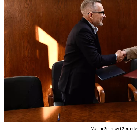
Vadim Smirnov i Zoran M