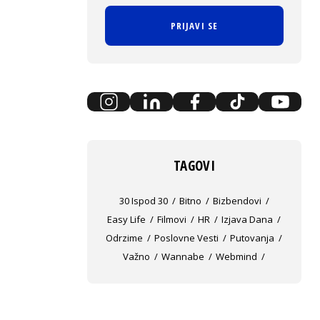
PRIJAVI SE
TAGOVI
30 Ispod 30
Bitno
Bizbendovi
Easy Life
Filmovi
HR
Izjava Dana
Odrzime
Poslovne Vesti
Putovanja
Važno
Wannabe
Webmind