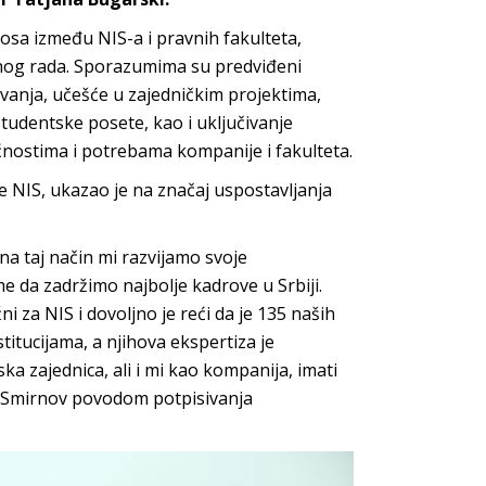
sa između NIS-a i pravnih fakulteta,
og rada. Sporazumima su predviđeni
vanja, učešće u zajedničkim projektima,
studentske posete, kao i uključivanje
nostima i potrebama kompanije i fakulteta.
 NIS, ukazao je na značaj uspostavljanja
na taj način mi razvijamo svoje
 da zadržimo najbolje kadrove u Srbiji.
 za NIS i dovoljno je reći da je 135 naših
itucijama, a njihova ekspertiza je
a zajednica, ali i mi kao kompanija, imati
im Smirnov povodom potpisivanja