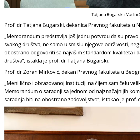
Tatjana Bugarski i Vadim
Prof. dr Tatjana Bugarski, dekanica Pravnog fakulteta u N
„Memorandum predstavlja još jednu potvrdu da su pravo i 
svakog društva, ne samo u smislu njegove održivosti, neg
obostrano odgovoriti sa najvišim standardom kvaliteta i 
društva“, istakla je prof. dr Tatjana Bugarski.
Prof. dr Zoran Mirković, dekan Pravnog fakulteta u Beog
„Meni lično i obrazovanoj instituciji na čijem sam čelu veli
Memorandum o saradnji sa jednom od najznačajnijih kompa
saradnja biti na obostrano zadovoljstvo“, istakao je prof. 