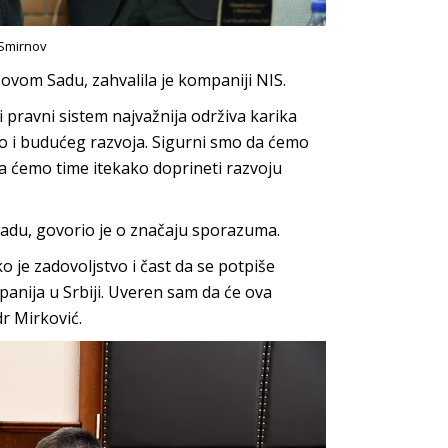
 Smirnov
ovom Sadu, zahvalila je kompaniji NIS.
pravni sistem najvažnija održiva karika
o i budućeg razvoja. Sigurni smo da ćemo
da ćemo time itekako doprineti razvoju
radu, govorio je o značaju sporazuma.
ko je zadovoljstvo i čast da se potpiše
nija u Srbiji. Uveren sam da će ova
dr Mirković.