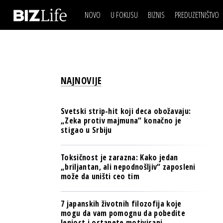
NOVO
U FOKUSU
BIZNIS
PREDUZETNIŠTVO
IZJAVA DANA
BIZNIS SCENA
VIDEO
REAL ESTATE
IZJAVA DANA
BIZNIS SCENA
BREND I KOMUNIKACI
VIDEO
REAL ESTATE
ESG & ENERGY
NAJNOVIJE
BREND I KOMUNIKACI
BANKE
ESG & ENERGY
OSIGURANJE
Svetski strip-hit koji deca obožavaju:
BANKE
„Zeka protiv majmuna“ konačno je
TECH I AI
stigao u Srbiju
OSIGURANJE
BIZNIS & SPORT
TECH I AI
Toksičnost je zarazna: Kako jedan
PULS REGIONA
„briljantan, ali nepodnošljiv“ zaposleni
BIZNIS & SPORT
može da uništi ceo tim
NOVO NA RAFU
PULS REGIONA
7 japanskih životnih filozofija koje
NOVO NA RAFU
mogu da vam pomognu da pobedite
lenjost i ostanete motivisani