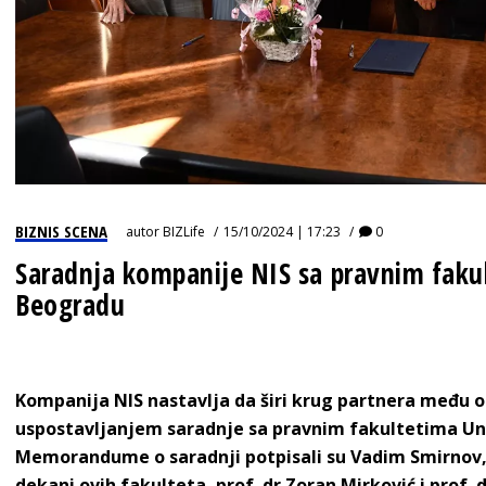
BIZNIS SCENA
autor
BIZLife
15/10/2024 | 17:23
0
Saradnja kompanije NIS sa pravnim faku
Beogradu
Kompanija NIS nastavlja da širi krug partnera među o
uspostavljanjem saradnje sa pravnim fakultetima Un
Memorandume o saradnji potpisali su Vadim Smirnov
dekani ovih fakulteta, prof. dr Zoran Mirković i prof. 