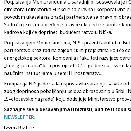
Potpisivanju Memoranduma o saradnji prisustvovala je i
direktora i direktorka Funkcije za pravna i korporativna pi
povodom ukazala na značaj partnerstva sa pravnim obraz
Sadu čiji je cilj unapređenje pravne ekspertize unutar ko
kadrova koji će doprineti budućem razvoju NIS-a.
Potpisivanjem Memoranduma, NIS i pravni fakulteti u Be
partnerstvo kroz rad na zajedničkim projektima koji će do
energetskog sektora. Kompanija i fakulteti razvijaće p
„Energija znanja“ koji postoji od 2012. godine i u okviru
naučnim institucijama u zemlji i inostranstvu.
Kompanija NIS je do sada uspostavila saradnju sa više od 3
zbog doprinosa poboljšanju uslova obrazovanja u Srbiji N
„Svetosavske nagrade“ koju dodeljuje Ministarstvo prosve
Saznajte sve o dešavanjima u biznisu, budite u toku 
NEWSLETTER.
Izvor:
BIZLife