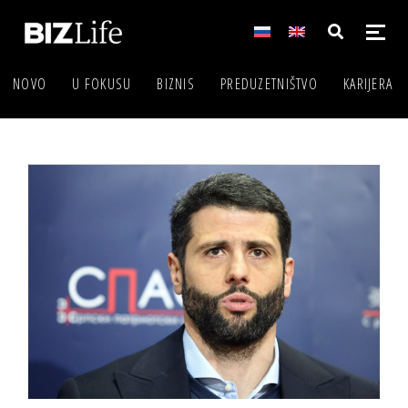
NOVO
U FOKUSU
BIZNIS
PREDUZETNIŠTVO
KARIJERA