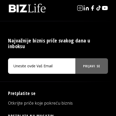
Najvažnije biznis priče svakog dana u
inboksu
PRIJAVI SE
Pretplatite se
Otkrijte priče koje pokreću biznis
PRETPLATA NA MAGAZIN