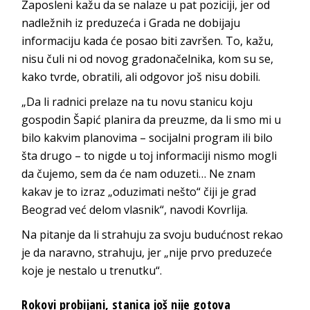
Zaposleni kažu da se nalaze u pat poziciji, jer od
nadležnih iz preduzeća i Grada ne dobijaju
informaciju kada će posao biti završen. To, kažu,
nisu čuli ni od novog gradonačelnika, kom su se,
kako tvrde, obratili, ali odgovor još nisu dobili.
„Da li radnici prelaze na tu novu stanicu koju
gospodin Šapić planira da preuzme, da li smo mi u
bilo kakvim planovima – socijalni program ili bilo
šta drugo – to nigde u toj informaciji nismo mogli
da čujemo, sem da će nam oduzeti… Ne znam
kakav je to izraz „oduzimati nešto“ čiji je grad
Beograd već delom vlasnik“, navodi Kovrlija.
Na pitanje da li strahuju za svoju budućnost rekao
je da naravno, strahuju, jer „nije prvo preduzeće
koje je nestalo u trenutku“.
Rokovi probijani, stanica još nije gotova