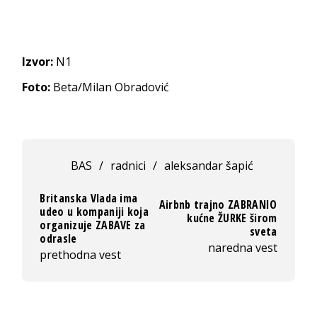
Izvor:
N1
Foto:
Beta/Milan Obradović
BAS
/
radnici
/
aleksandar šapić
Britanska Vlada ima
Airbnb trajno ZABRANIO
udeo u kompaniji koja
kućne ŽURKE širom
organizuje ZABAVE za
sveta
odrasle
naredna vest
prethodna vest