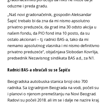
oduzme i preda gradu.
„Naš novi gradonačelnik, gospodin Aleksandar
Šapić trebalo bi da zna da mi nismo apsolutno
privatno preduzeće, da grad ima 30 odsto akcija u
našem fondu, da PIO fond ima 10 posto, da su
ostalo akcionari – tj. radnici BAS-a, tako da mi
nemamo apsolutnog vlasnika i mi nismo definitivno
privatno preduzeće“, objašnjava Slobodan Kovrlija,
predsednik Nezavisnog sindikata BAS a.d., za N1.
Radnici BAS-a obraćali su se Šapiću
Beogradska autobuska stanica broji oko 700
radnika. Sa izgradnjom Beograda na vodi, počeli su
i planovi o njenom premeštanju na Novi Beograd.
Radovi su počeli 2018. ali im se i dalje ne nazire kraj.