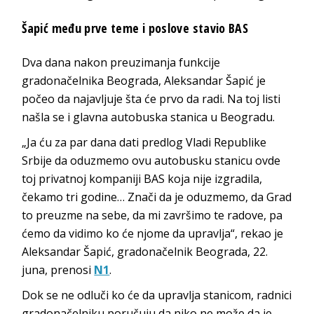
Šapić među prve teme i poslove stavio BAS
Dva dana nakon preuzimanja funkcije
gradonačelnika Beograda, Aleksandar Šapić je
počeo da najavljuje šta će prvo da radi. Na toj listi
našla se i glavna autobuska stanica u Beogradu.
„Ja ću za par dana dati predlog Vladi Republike
Srbije da oduzmemo ovu autobusku stanicu ovde
toj privatnoj kompaniji BAS koja nije izgradila,
čekamo tri godine… Znači da je oduzmemo, da Grad
to preuzme na sebe, da mi završimo te radove, pa
ćemo da vidimo ko će njome da upravlja“, rekao je
Aleksandar Šapić, gradonačelnik Beograda, 22.
juna, prenosi
N1
.
Dok se ne odluči ko će da upravlja stanicom, radnici
gradonačelniku poručuju da niko ne može da je