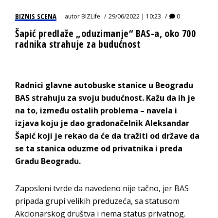
BIZNIS SCENA
autor
BIZLife
29/06/2022 | 10:23
0
Šapić predlaže „oduzimanje“ BAS-a, oko 700
radnika strahuje za budućnost
Radnici glavne autobuske stanice u Beogradu
BAS strahuju za svoju budućnost. Kažu da ih je
na to, između ostalih problema – navela i
izjava koju je dao gradonačelnik Aleksandar
Šapić koji je rekao da će da tražiti od države da
se ta stanica oduzme od privatnika i preda
Gradu Beogradu.
Zaposleni tvrde da navedeno nije tačno, jer BAS
pripada grupi velikih preduzeća, sa statusom
Akcionarskog društva i nema status privatnog.