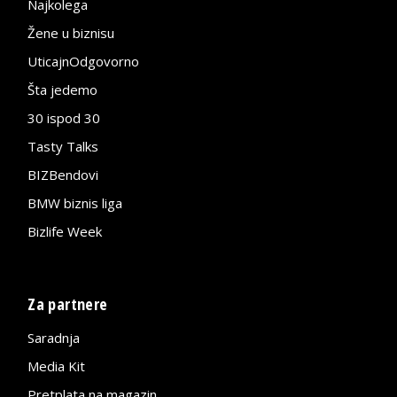
Najkolega
Žene u biznisu
UticajnOdgovorno
Šta jedemo
30 ispod 30
Tasty Talks
BIZBendovi
BMW biznis liga
Bizlife Week
Za partnere
Saradnja
Media Kit
Pretplata na magazin