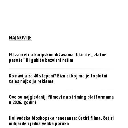
NAJNOVIJE
EU zapretila karipskim državama: Ukinite „zlatne
pasoše“ ili gubite bezvizni režim
Ko navija za 40 stepeni? Biznisi kojima je toplotni
talas najbolja reklama
Ovo su najgledaniji filmovi na striming platformama
u 2026. godini
Holivudska bioskopska renesansa: Četiri filma, četiri
milijarde i jedna velika poruka