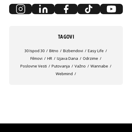
TAGOVI
30 Ispod 30
Bitno
Bizbendovi
Easy Life
Filmovi
HR
Izjava Dana
Odrzime
Poslovne Vesti
Putovanja
Važno
Wannabe
Webmind