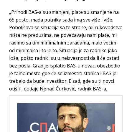
„Prihodi BAS-a su smanjeni, plate su smanjene na
65 posto, mada putnika sada ima sve više i više.
Poboljšava se situacija sa te strane, ali rukovodstvo
ništa ne preduzima, ne povećavaju nam plate, mi
radimo sa tim minimalnim zaradama, malo većim
od minimalca i to je to. Situacija je za radnike jako
loša, pošto radnici su u neizvesnosti da li će ostati
bez posla, Grad je isplatio BAS-u novac, obezbedio
je tamo mesto gde će se izmestiti stanica i BAS je
trebalo da bude investitor. E sad, gde su ti novci
otišli“, dodaje Nenad Ćurković, radnik BAS-a.