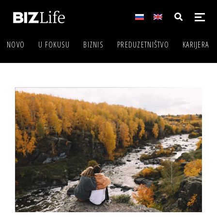
NOVO
U FOKUSU
BIZNIS
PREDUZETNIŠTVO
KARIJERA