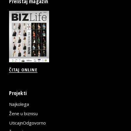
Prelistaj magazin
ČITAJ ONLINE
Projekti
Najkolega
Žene u biznisu
UticajnOdgovorno