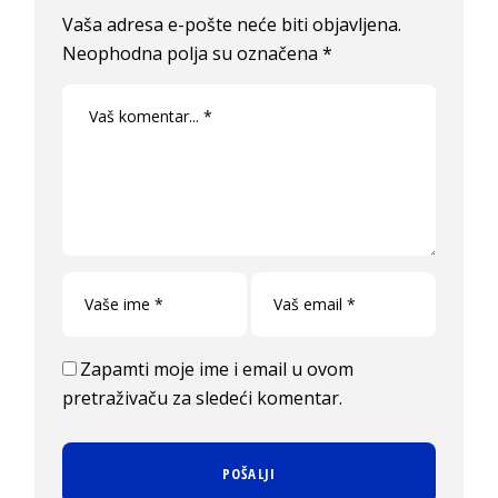
Vaša adresa e-pošte neće biti objavljena.
Neophodna polja su označena
*
Zapamti moje ime i email u ovom
pretraživaču za sledeći komentar.