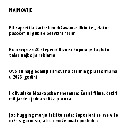
NAJNOVIJE
EU zapretila karipskim državama: Ukinite „zlatne
pasoše“ ili gubite bezvizni režim
Ko navija za 40 stepeni? Biznisi kojima je toplotni
talas najbolja reklama
Ovo su najgledaniji filmovi na striming platformama
u 2026. godini
Holivudska bioskopska renesansa: Četiri filma, četiri
milijarde i jedna velika poruka
Job hugging menja tržište rada: Zaposleni se sve više
drže sigurnosti, ali to može imati posledice