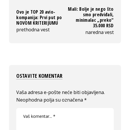
Mali: Bolje je nego što
Ovo je TOP 20 avio-
smo predviđali,
kompanija: Prvi put po
minimalac „preko“
NOVOM KRITERIJUMU
35.000 RSD
prethodna vest
naredna vest
OSTAVITE KOMENTAR
Vaša adresa e-pošte neće biti objavljena.
Neophodna polja su označena
*