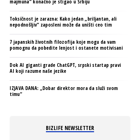
majmuna“ konačno je stigao u Srbiju
Toksičnost je zarazna: Kako jedan „briljantan, ali
nepodnošljiv“ zaposleni može da uništi ceo tim
7 japanskih životnih filozofija koje mogu da vam
pomognu da pobedite lenjost i ostanete motivisani
Dok AI giganti grade ChatGPT, srpski startap pravi
AI koji razume naše jezike
IZJAVA DANA: „Dobar direktor mora da služi svom
timu“
BIZLIFE NEWSLETTER