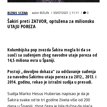
BIZNIS SCENA
autor
BIZLife
30/07/2021 | 11:11
0
Šakiri preti ZATVOR, optužena za milionsku
UTAJU POREZA
Kolumbijska pop zvezda Šakira mogla bi da se
suoči sa suđenjem zbog navodne utaje poreza od
14,5 miliona evra u Španiji.
Postoji „dovoljno dokaza“ za održavanje suđenja
za navodnu Šakirinu utaju poreza za 2012., 2013. i
2014. godinu, rekao je istražni sudija u presudi.
Sudija Marko Hesus Huberias napisao je da je
Šakira svake od te tri godine živela više od 200
dana u Španiji, zbog čega je bila dužna da plaća