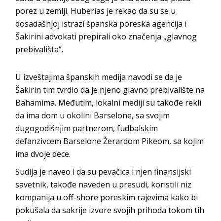
porez u zemlji. Huberias je rekao da su se u
dosadašnjoj istrazi španska poreska agencija i
Šakirini advokati prepirali oko značenja „glavnog
prebivališta“.
U izveštajima španskih medija navodi se da je
Šakirin tim tvrdio da je njeno glavno prebivalište na
Bahamima. Međutim, lokalni mediji su takođe rekli
da ima dom u okolini Barselone, sa svojim
dugogodišnjim partnerom, fudbalskim
defanzivcem Barselone Žerardom Pikeom, sa kojim
ima dvoje dece.
Sudija je naveo i da su pevačica i njen finansijski
savetnik, takođe naveden u presudi, koristili niz
kompanija u off-shore poreskim rajevima kako bi
pokušala da sakrije izvore svojih prihoda tokom tih