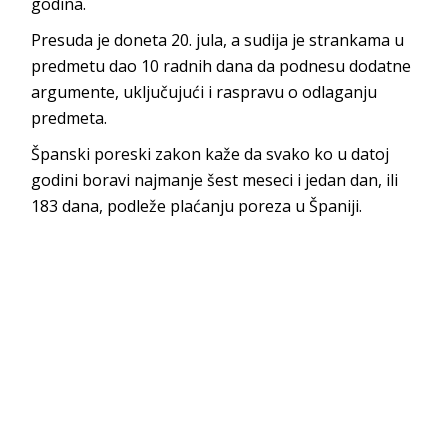
godina.
Presuda je doneta 20. jula, a sudija je strankama u
predmetu dao 10 radnih dana da podnesu dodatne
argumente, uključujući i raspravu o odlaganju
predmeta.
Španski poreski zakon kaže da svako ko u datoj
godini boravi najmanje šest meseci i jedan dan, ili
183 dana, podleže plaćanju poreza u Španiji.