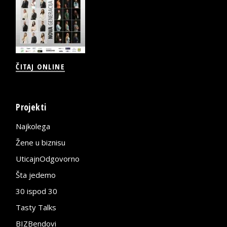
ČITAJ ONLINE
Projekti
Najkolega
Žene u biznisu
UticajnOdgovorno
Šta jedemo
30 ispod 30
Tasty Talks
BIZBendovi