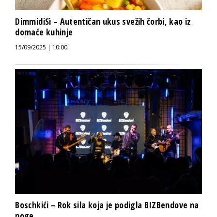
DimmidiSì – Autentičan ukus svežih čorbi, kao iz
domaće kuhinje
15/09/2025 | 10:00
Boschkići – Rok sila koja je podigla BIZBendove na
noge