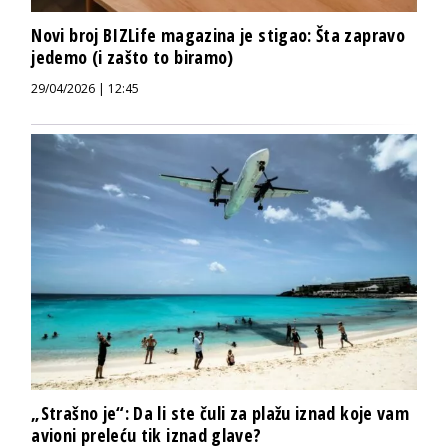
Novi broj BIZLife magazina je stigao: Šta zapravo
jedemo (i zašto to biramo)
29/04/2026 | 12:45
„Strašno je“: Da li ste čuli za plažu iznad koje vam
avioni preleću tik iznad glave?