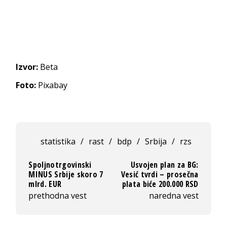
Izvor:
Beta
Foto:
Pixabay
statistika
/
rast
/
bdp
/
Srbija
/
rzs
Spoljnotrgovinski
Usvojen plan za BG:
MINUS Srbije skoro 7
Vesić tvrdi – prosečna
mlrd. EUR
plata biće 200.000 RSD
prethodna vest
naredna vest