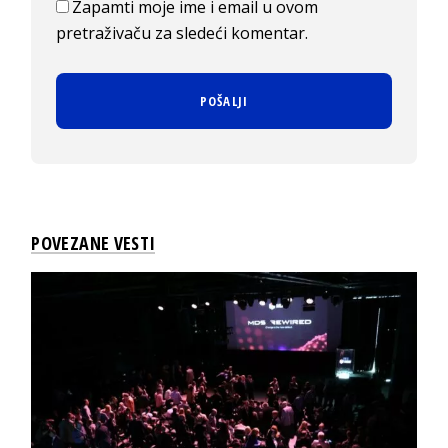
Zapamti moje ime i email u ovom
pretraživaču za sledeći komentar.
POVEZANE VESTI