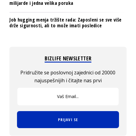
milijarde i jedna velika poruka
Job hugging menja tržište rada: Zaposleni se sve više
drže sigurnosti, ali to može imati posledice
BIZLIFE NEWSLETTER
Pridružite se poslovnoj zajednici od 20000
najuspešnijih i čitajte nas prvi
PRIJAVI SE