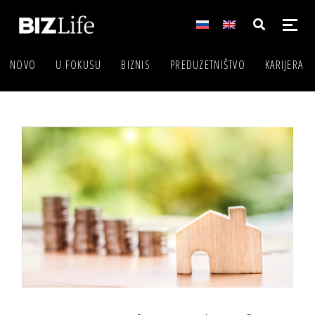
NOVO
U FOKUSU
BIZNIS
PREDUZETNIŠTVO
KARIJERA