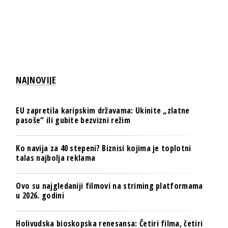
NAJNOVIJE
EU zapretila karipskim državama: Ukinite „zlatne
pasoše“ ili gubite bezvizni režim
Ko navija za 40 stepeni? Biznisi kojima je toplotni
talas najbolja reklama
Ovo su najgledaniji filmovi na striming platformama
u 2026. godini
Holivudska bioskopska renesansa: Četiri filma, četiri