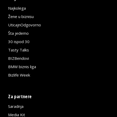
Najkolega
Žene u biznisu
UticajnOdgovorno
Šta jedemo
30 ispod 30
Tasty Talks
BIZBendovi
BMW biznis liga
Bizlife Week
Za partnere
Saradnja
Media Kit