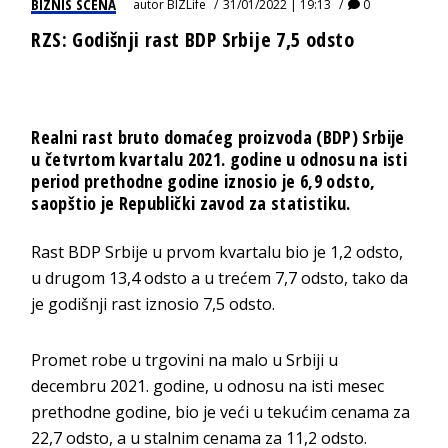
BIZNIS SCENA
autor
BIZLife
31/01/2022 | 19:13
0
RZS: Godišnji rast BDP Srbije 7,5 odsto
Realni rast bruto domaćeg proizvoda (BDP) Srbije
u četvrtom kvartalu 2021. godine u odnosu na isti
period prethodne godine iznosio je 6,9 odsto,
saopštio je Republički zavod za statistiku.
Rast BDP Srbije u prvom kvartalu bio je 1,2 odsto,
u drugom 13,4 odsto a u trećem 7,7 odsto, tako da
je godišnji rast iznosio 7,5 odsto.
Promet robe u trgovini na malo u Srbiji u
decembru 2021. godine, u odnosu na isti mesec
prethodne godine, bio je veći u tekućim cenama za
22,7 odsto, a u stalnim cenama za 11,2 odsto.