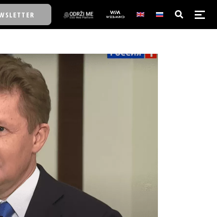
WSLETTER
E/SCHOOL
E/SCHOOL
A
A