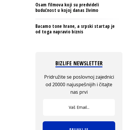
Osam filmova koji su predvideli
budućnost u kojoj danas živimo
Bacamo tone hrane, a srpski startap je
od toga napravio biznis
BIZLIFE NEWSLETTER
Pridružite se poslovnoj zajednici
od 20000 najuspešnijih i čitajte
nas prvi
PRIJAVI SE