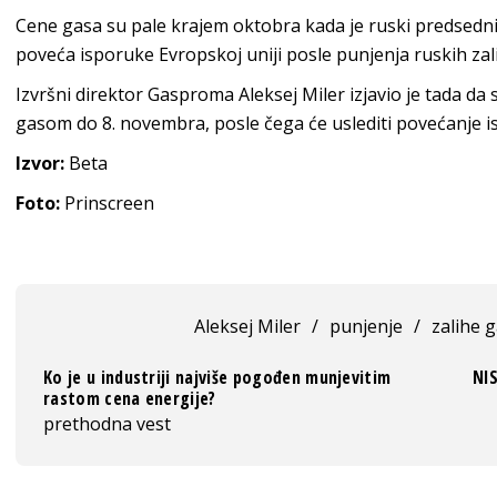
Cene gasa su pale krajem oktobra kada je ruski predsedn
poveća isporuke Evropskoj uniji posle punjenja ruskih zal
Izvršni direktor Gasproma Aleksej Miler izjavio je tada da
gasom do 8. novembra, posle čega će uslediti povećanje 
Izvor:
Beta
Foto:
Prinscreen
Aleksej Miler
/
punjenje
/
zalihe 
Ko je u industriji najviše pogođen munjevitim
NIS
rastom cena energije?
prethodna vest