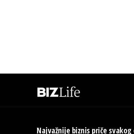
Najvažnije biznis priče svakog