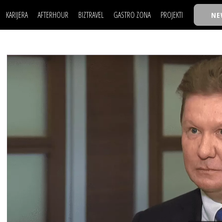
KARIJERA
AFTERHOUR
BIZTRAVEL
GASTRO ZONA
PROJEKTI
NE
POSAO
FILM I SCENA
NAJKOLEGA
LJUDI (HR)
KNJIGE
TASTY TALKS
POSAO
FILM I SCENA
NAJKOLEGA
JE
MOJ UGAO
AUTO SVET
30 ISPOD 30
LJUDI (HR)
KNJIGE
TASTY TALKS
USAVRŠAVANJE
STIL
BACK TO OFFIC
JE
MOJ UGAO
AUTO SVET
30 ISPOD 30
KNOW-HOW
WELLBEING
BIZBENDOVI
USAVRŠAVANJE
STIL
BACK TO OFFIC
BIZKOLEGIJUM
KNOW-HOW
WELLBEING
BIZBENDOVI
BMW BIZNIS LIG
BIZKOLEGIJUM
BIZLIFE WEEK
BMW BIZNIS LIG
IZJAVA GODINE
BIZLIFE WEEK
IZJAVA GODINE