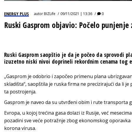
ENERGY PLUS
autor
BIZLife
09/11/2021 | 13:36
0
Ruski Gasprom objavio: Počelo punjenje 
Ruski Gasprom saopštio je da je počeo da sprovodi pla
izuzetno niski nivoi doprineli rekordnim cenama tog 
„Gasprom je odobrio i započeo primenu plana ubrizgavan
skladišta“, saopštila je ruska firma ne precizirajući da li j
ta postrojenja.
Gasprom je naveo da su utvrđeni obim i rute transporta g
Evropa, u kojoj trećina gasa dolazi iz Rusije, već meseci
pozadini sve veće potražnje zbog ekonomskog oporavka p
korona virusa.