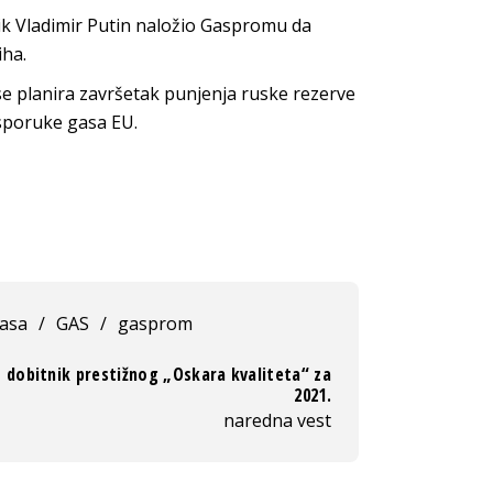
ik Vladimir Putin naložio Gaspromu da
iha.
 se planira završetak punjenja ruske rezerve
isporuke gasa EU.
gasa
/
GAS
/
gasprom
 dobitnik prestižnog „Oskara kvaliteta“ za
2021.
naredna vest