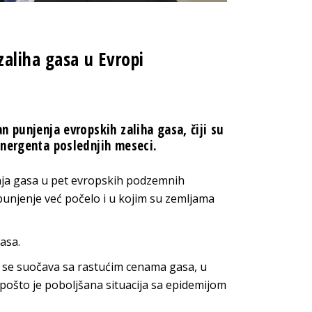
zaliha gasa u Evropi
n punjenja evropskih zaliha gasa, čiji su
energenta poslednjih meseci.
ja gasa u pet evropskih podzemnih
e punjenje već počelo i u kojim su zemljama
asa.
ma se suočava sa rastućim cenama gasa, u
ošto je poboljšana situacija sa epidemijom