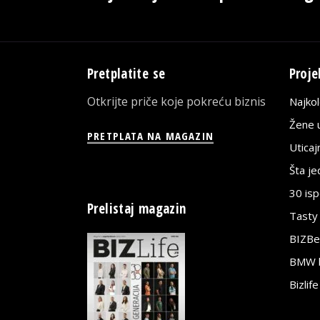
Pretplatite se
Proje
Otkrijte priče koje pokreću biznis
Najko
Žene u
PRETPLATA NA MAGAZIN
Utica
Šta j
30 is
Prelistaj magazin
Tasty
BIZBe
BMW bi
Bizlif