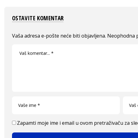
OSTAVITE KOMENTAR
Vaša adresa e-pošte neće biti objavljena.
Neophodna p
Zapamti moje ime i email u ovom pretraživaču za sl