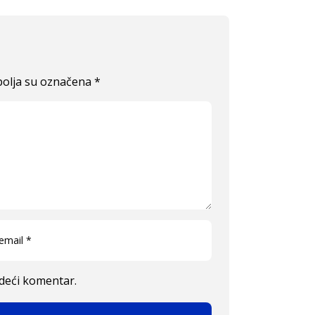
olja su označena
*
edeći komentar.