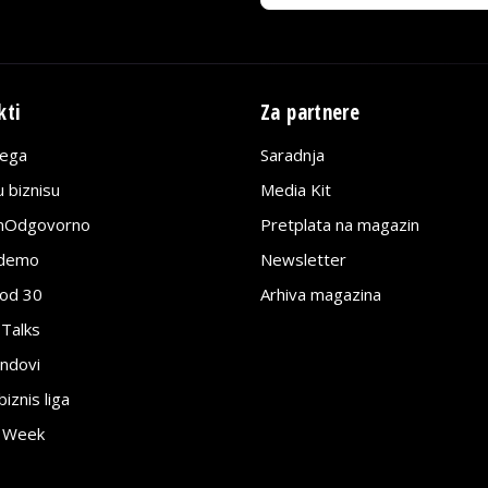
kti
Za partnere
lega
Saradnja
 biznisu
Media Kit
jnOdgovorno
Pretplata na magazin
edemo
Newsletter
pod 30
Arhiva magazina
 Talks
ndovi
znis liga
e Week