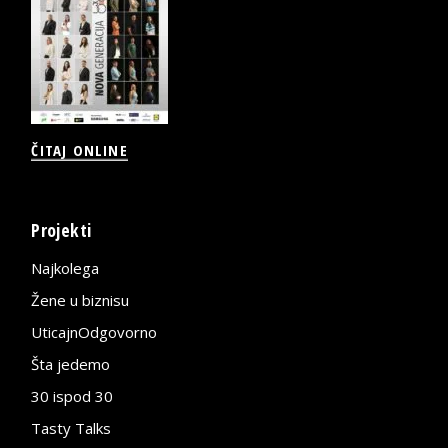
ČITAJ ONLINE
Projekti
Najkolega
Žene u biznisu
UticajnOdgovorno
Šta jedemo
30 ispod 30
Tasty Talks