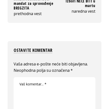
Izbori NEĆE BITI u
mandat za sprovođenje
martu
BREGZITA
naredna vest
prethodna vest
OSTAVITE KOMENTAR
Vaša adresa e-pošte neće biti objavljena.
Neophodna polja su označena
*