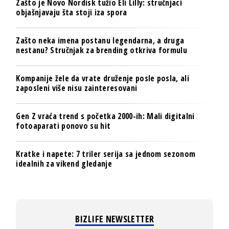
Zašto je Novo Nordisk tužio Eli Lilly: stručnjaci
objašnjavaju šta stoji iza spora
Zašto neka imena postanu legendarna, a druga
nestanu? Stručnjak za brending otkriva formulu
Kompanije žele da vrate druženje posle posla, ali
zaposleni više nisu zainteresovani
Gen Z vraća trend s početka 2000-ih: Mali digitalni
fotoaparati ponovo su hit
Kratke i napete: 7 triler serija sa jednom sezonom
idealnih za vikend gledanje
BIZLIFE NEWSLETTER