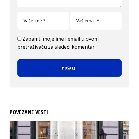
Zapamti moje ime i email u ovom
pretraživaču za sledeći komentar.
POVEZANE VESTI