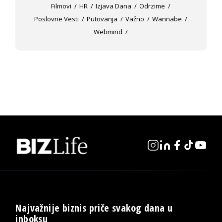
Filmovi
HR
Izjava Dana
Odrzime
Poslovne Vesti
Putovanja
Važno
Wannabe
Webmind
Najvažnije biznis priče svakog dana u
inboksu