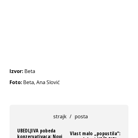
Izvor:
Beta
Foto:
Beta, Ana Slović
strajk
/
posta
UBEDLJIVA pobeda
Vlast malo „popustila“:
konzervativaca: Novi