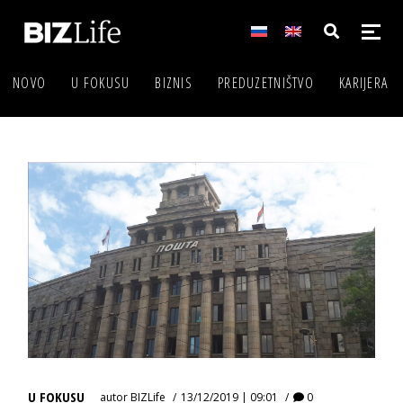
NOVO
U FOKUSU
BIZNIS
PREDUZETNIŠTVO
KARIJERA
U FOKUSU
autor
BIZLife
13/12/2019 | 09:01
0