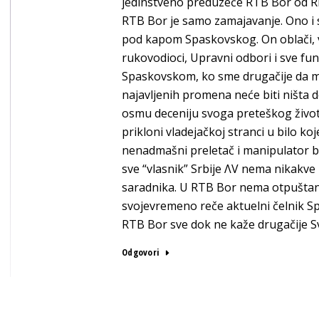
jedinstveno preduzeće RTB Bor od RB
RTB Bor je samo zamajavanje. Ono i 
pod kapom Spaskovskog. On oblači, v
rukovodioci, Upravni odbori i sve fun
Spaskovskom, ko sme drugačije da mis
najavljenih promena neće biti ništa 
osmu deceniju svoga preteškog život
prikloni vladejačkoj stranci u bilo ko
nenadmašni preletač i manipulator b
sve “vlasnik” Srbije ΛV nema nikakv
saradnika. U RTB Bor nema otpuštanj
svojevremeno reče aktuelni čelnik Sp
RTB Bor sve dok ne kaže drugačije Sv
Odgovori