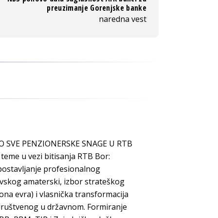
preuzimanje Gorenjske banke
naredna vest
NIO SVE PENZIONERSKE SNAGE U RTB
teme u vezi bitisanja RTB Bor:
postavljanje profesionalnog
vskog amaterski, izbor strateškog
iona evra) i vlasnička transformacija
 društvenog u državnom. Formiranje