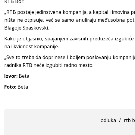
RTB Bor.
„RTB postaje jedinstvena kompanija, a kapital i imovina pr
ništa ne otpisuje, već se samo anuliraju međusobna potr
Blagoje Spaskovski.
Kako je objasnio, spajanjem zavisnih preduzeća izgubiće s
na likvidnost kompanije.
„Sve to treba da doprinese i boljem poslovanju kompanije
radnika RTB neće izgubiti radno mesto.
Izvor:
Beta
Foto:
Beta
odluka
/
rtb 