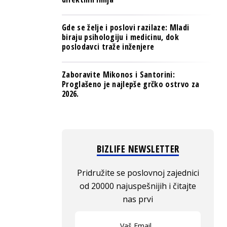
Gde se želje i poslovi razilaze: Mladi
biraju psihologiju i medicinu, dok
poslodavci traže inženjere
Zaboravite Mikonos i Santorini:
Proglašeno je najlepše grčko ostrvo za
2026.
BIZLIFE NEWSLETTER
Pridružite se poslovnoj zajednici
od 20000 najuspešnijih i čitajte
nas prvi