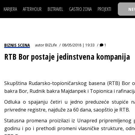
KARIJERA
AFTERHOUR
BIZTRAVEL
GASTRO ZONA
PROJEKTI
NE
POSAO
FILM I SCENA
NAJKOLEGA
LJUDI (HR)
KNJIGE
TASTY TALKS
POSAO
FILM I SCENA
NAJKOLEGA
JE
MOJ UGAO
AUTO SVET
30 ISPOD 30
LJUDI (HR)
KNJIGE
TASTY TALKS
USAVRŠAVANJE
STIL
BACK TO OFFIC
BIZNIS SCENA
autor
BIZLife
08/05/2018 | 19:33
1
JE
MOJ UGAO
AUTO SVET
30 ISPOD 30
KNOW-HOW
WELLBEING
BIZBENDOVI
RTB Bor postaje jedinstvena kompanija
USAVRŠAVANJE
STIL
BACK TO OFFIC
BIZKOLEGIJUM
KNOW-HOW
WELLBEING
BIZBENDOVI
BMW BIZNIS LIG
BIZKOLEGIJUM
Skupština Rudarsko-topioničarskog basena (RTB) Bor odl
BIZLIFE WEEK
bakra Bor, Rudnik bakra Majdanpek i Topionica i rafinaci
BMW BIZNIS LIG
IZJAVA GODINE
Odluka o spajanju četiri u jedno preduzeće stupiće n
BIZLIFE WEEK
privredne registre, najduže za 60 dana, saopštio je RTB.
IZJAVA GODINE
Statusna promena proizilazi iz Unapred pripremljenog p
godinu i po i prethodi promeni vlasničke strukture, od