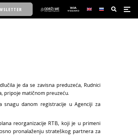
WSLETTER
E/SCHOOL
E/SCHOOL
A
učila je da se zavisna preduzeća, Rudnici
ja, pripoje matičnom preuzeću.
A
a snagu danom registracije u Agenciji za
lana reorganizacije RTB, koji je u primeni
nosno pronalaženju strateškog partnera za