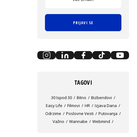
PRIJAVI SE
TAGOVI
30 Ispod 30
Bitno
Bizbendovi
Easy Life
Filmovi
HR
Izjava Dana
Odrzime
Poslovne Vesti
Putovanja
Važno
Wannabe
Webmind