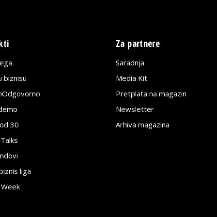
kti
Za partnere
lega
Saradnja
 biznisu
Media Kit
jnOdgovorno
Pretplata na magazin
edemo
Newsletter
pod 30
Arhiva magazina
 Talks
ndovi
znis liga
e Week