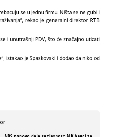
ebacuju se u jednu firmu. Ništa se ne gubi i
aživanja“, rekao je generalni direktor RTB
e i unutrašnji PDV, što će značajno uticati
“, istakao je Spaskovski i dodao da niko od
bor
NBS ponovo dala saglasnost AIK banci za