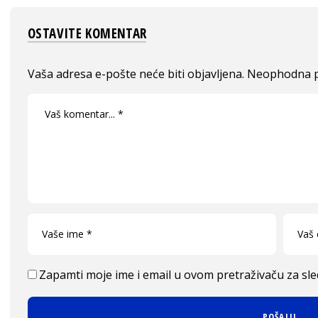
OSTAVITE KOMENTAR
Vaša adresa e-pošte neće biti objavljena.
Neophodna p
Zapamti moje ime i email u ovom pretraživaču za sl