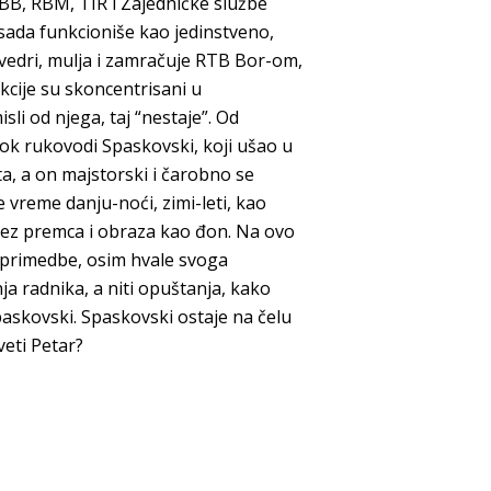
B, RBM, TIR i Zajedničke službe
sada funkcioniše kao jedinstveno,
edri, mulja i zamračuje RTB Bor-om,
kcije su skoncentrisani u
li od njega, taj “nestaje”. Od
dok rukovodi Spaskovski, koji ušao u
a, a on majstorski i čarobno se
je vreme danju-noći, zimi-leti, kao
ez premca i obraza kao đon. Na ovo
e primedbe, osim hvale svoga
a radnika, a niti opuštanja, kako
askovski. Spaskovski ostaje na čelu
eti Petar?