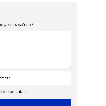
olja su označena
*
edeći komentar.