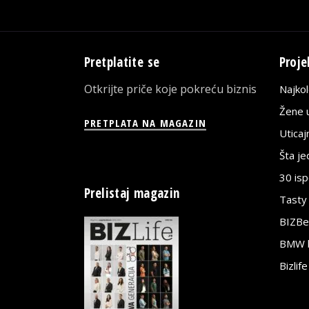
Pretplatite se
Proje
Otkrijte priče koje pokreću biznis
Najko
Žene u
PRETPLATA NA MAGAZIN
Utica
Šta j
30 is
Prelistaj magazin
Tasty
BIZBe
BMW bi
Bizlif