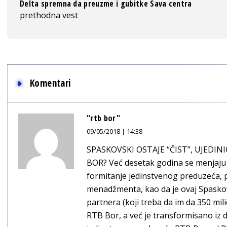
Delta spremna da preuzme i gubitke Sava centra
prethodna vest
Komentari
"rtb bor"
09/05/2018 | 14:38
SPASKOVSKI OSTAJE “ČIST”, UJEDI
BOR? Već desetak godina se menjaju 
formitanje jedinstvenog preduzeća, 
menadžmenta, kao da je ovaj Spasko
partnera (koji treba da im da 350 mil
RTB Bor, a već je transformisano iz