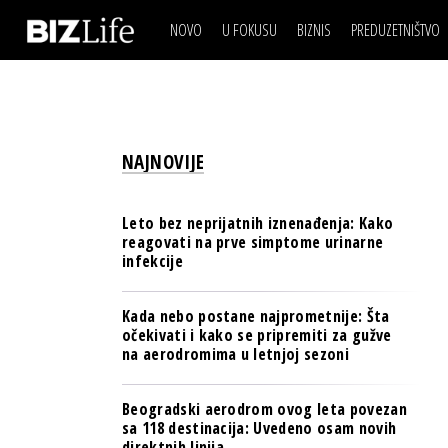
NOVO
U FOKUSU
BIZNIS
PREDUZETNIŠTVO
IZJAVA DANA
BIZNIS SCENA
VIDEO
REAL ESTATE
IZJAVA DANA
BIZNIS SCENA
BREND I KOMUNIKACI
VIDEO
REAL ESTATE
ESG & ENERGY
NAJNOVIJE
BREND I KOMUNIKACI
BANKE
ESG & ENERGY
OSIGURANJE
Leto bez neprijatnih iznenađenja: Kako
BANKE
reagovati na prve simptome urinarne
TECH I AI
infekcije
OSIGURANJE
BIZNIS & SPORT
TECH I AI
Kada nebo postane najprometnije: Šta
PULS REGIONA
očekivati i kako se pripremiti za gužve
BIZNIS & SPORT
na aerodromima u letnjoj sezoni
NOVO NA RAFU
PULS REGIONA
Beogradski aerodrom ovog leta povezan
NOVO NA RAFU
sa 118 destinacija: Uvedeno osam novih
direktnih linija