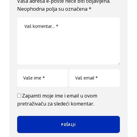
Vaša adresa e-pošte neće biti objavljena.
Neophodna polja su označena
*
Zapamti moje ime i email u ovom
pretraživaču za sledeći komentar.