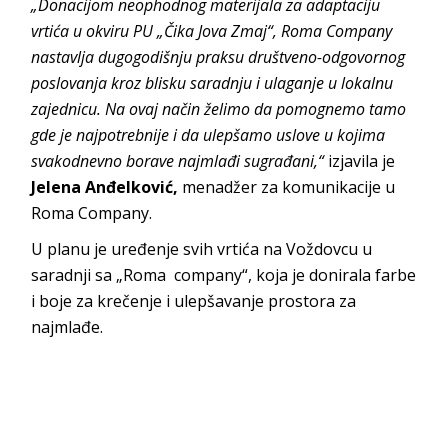
„Donacijom neophodnog materijala za adaptaciju
vrtića u okviru PU „Čika Jova Zmaj“, Roma Company
nastavlja dugogodišnju praksu društveno-odgovornog
poslovanja kroz blisku saradnju i ulaganje u lokalnu
zajednicu. Na ovaj način
želimo da pomognemo tamo
gde je najpotrebnije i da ulepšamo uslove u kojima
svakodnevno borave najmlađi sugrađani,“
izjavila je
Jelena Anđelković,
menadžer za komunikacije u
Roma Company.
U planu je uređenje svih vrtića na Voždovcu u
saradnji sa „Roma company“, koja je donirala farbe
i boje za krečenje i ulepšavanje prostora za
najmlađe.