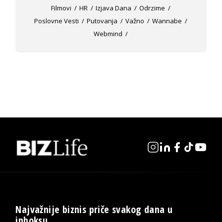
Filmovi
HR
Izjava Dana
Odrzime
Poslovne Vesti
Putovanja
Važno
Wannabe
Webmind
Najvažnije biznis priče svakog dana u
inboksu