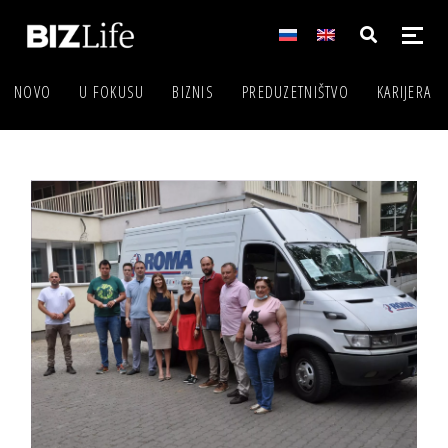
NOVO
U FOKUSU
BIZNIS
PREDUZETNIŠTVO
KARIJERA