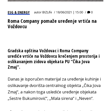
ESG & ENERGY
autor
BIZLife
18/06/2021 | 15:00
0
Roma Company pomaže uređenje vrtića na
Voždovcu
Gradska opština Voždovac i Roma Company
urediće vrtiće na Voždovcu krečenjem prostorija i
oslikavanjem zidova objekata PU “Čika Jova
Zmaj“.
Danas je isporučen materijal za uređenje kuhinje i
oslikavanje dvorišta centralnog objekta „Čika Jova
Zmaj“, a nakon toga uslediće uređenje objekata
„Sestre Bukumirović“, „Mala sirena“ i „Neven“.