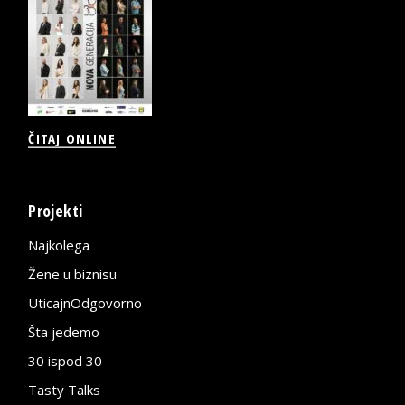
ČITAJ ONLINE
Projekti
Najkolega
Žene u biznisu
UticajnOdgovorno
Šta jedemo
30 ispod 30
Tasty Talks