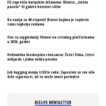
EU zapretila karipskim državama: Ukinite „zlatne
pasoše“ ili gubite bezvizni režim
Ko navija za 40 stepeni? Biznisi kojima je toplotni
talas najbolja reklama
Ovo su najgledaniji filmovi na striming platformama
u 2026. godini
Holivudska bioskopska renesansa: Četiri filma, četiri
milijarde i jedna velika poruka
Job hugging menja tržište rada: Zaposleni se sve više
drže sigurnosti, ali to može imati posledice
BIZLIFE NEWSLETTER