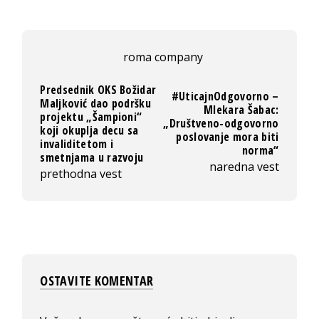
roma company
Predsednik OKS Božidar
#UticajnOdgovorno –
Maljković dao podršku
Mlekara Šabac:
projektu „Šampioni“
„Društveno-odgovorno
koji okuplja decu sa
poslovanje mora biti
invaliditetom i
norma“
smetnjama u razvoju
naredna vest
prethodna vest
OSTAVITE KOMENTAR