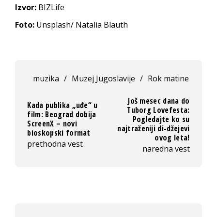
Izvor:
BIZLife
Foto:
Unsplash/ Natalia Blauth
muzika
/
Muzej Jugoslavije
/
Rok matine
Još mesec dana do
Kada publika „uđe“ u
Tuborg Lovefesta:
film: Beograd dobija
Pogledajte ko su
ScreenX – novi
najtraženiji di-džejevi
bioskopski format
ovog leta!
prethodna vest
naredna vest