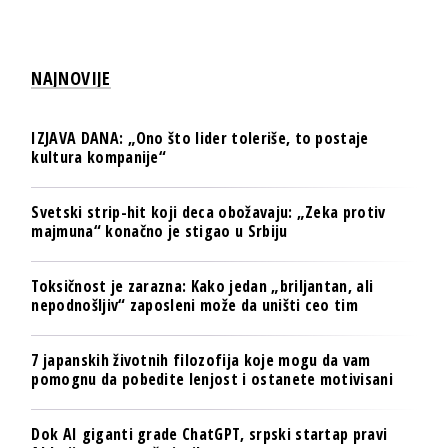
NAJNOVIJE
IZJAVA DANA: „Ono što lider toleriše, to postaje
kultura kompanije“
Svetski strip-hit koji deca obožavaju: „Zeka protiv
majmuna“ konačno je stigao u Srbiju
Toksičnost je zarazna: Kako jedan „briljantan, ali
nepodnošljiv“ zaposleni može da uništi ceo tim
7 japanskih životnih filozofija koje mogu da vam
pomognu da pobedite lenjost i ostanete motivisani
Dok AI giganti grade ChatGPT, srpski startap pravi