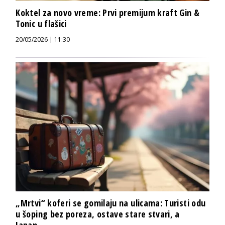
Koktel za novo vreme: Prvi premijum kraft Gin &
Tonic u flašici
20/05/2026 | 11:30
„Mrtvi“ koferi se gomilaju na ulicama: Turisti odu
u šoping bez poreza, ostave stare stvari, a
Japan...