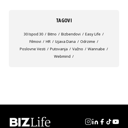
TAGOVI
30 Ispod 30
Bitno
Bizbendovi
Easy Life
Filmovi
HR
Izjava Dana
Odrzime
Poslovne Vesti
Putovanja
Važno
Wannabe
Webmind