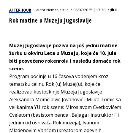
AFTERHOUR
autor
Nemanja Kuč
08/07/2025 | 17:30
0
Rok matine u Muzeju Jugoslavije
Muzej Jugoslavije poziva na još jednu matine
žurku u okviru Leta u Muzeju, koje će 10. jula
biti posvećeno rokenrolu i nasleđu domaće rok
scene.
Program počinje u 16 časova vođenjem kroz
tematsku celinu Rok (u) Muzej(u), koje će
realizovati kustoskinje Muzeja Jugoslavije
Aleksandra Momčilović Jovanović i Milica Tomić sa
velikanima YU rok scene: Miroslavom Cvetkovićem
Cveletom (basistom benda „Bajaga i instruktori“ i
jednim od osnivača Rok muzeja), Ivanom
Mladenovim Vančom (kreatorom odevnih