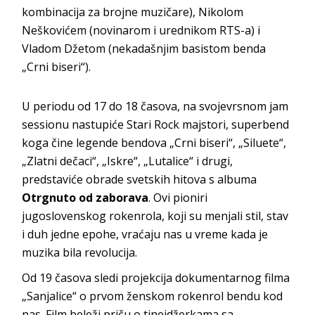
kombinacija za brojne muzičare), Nikolom
Neškovićem (novinarom i urednikom RTS-a) i
Vladom Džetom (nekadašnjim basistom benda
„Crni biseri“).
U periodu od 17 do 18 časova, na svojevrsnom jam
sessionu nastupiće Stari Rock majstori, superbend
koga čine legende bendova „Crni biseri“, „Siluete“,
„Zlatni dečaci“, „Iskre“, „Lutalice“ i drugi,
predstaviće obrade svetskih hitova s albuma
Otrgnuto od zaborava
. Ovi pioniri
jugoslovenskog rokenrola, koji su menjali stil, stav
i duh jedne epohe, vraćaju nas u vreme kada je
muzika bila revolucija.
Od 19 časova sledi projekcija dokumentarnog filma
„Sanjalice“ o prvom ženskom rokenrol bendu kod
nas. Film beleži priču o tinejdžerkama sa