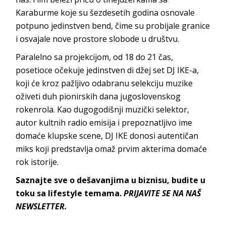
Karaburme koje su šezdesetih godina osnovale
potpuno jedinstven bend, čime su probijale granice
i osvajale nove prostore slobode u društvu.
Paralelno sa projekcijom, od 18 do 21 čas,
posetioce očekuje jedinstven di džej set DJ IKE-a,
koji će kroz pažljivo odabranu selekciju muzike
oživeti duh pionirskih dana jugoslovenskog
rokenrola. Kao dugogodišnji muzički selektor,
autor kultnih radio emisija i prepoznatljivo ime
domaće klupske scene, DJ IKE donosi autentičan
miks koji predstavlja omaž prvim akterima domaće
rok istorije.
Saznajte sve o dešavanjima u biznisu, budite u
toku sa lifestyle temama.
PRIJAVITE SE NA NAŠ
NEWSLETTER.