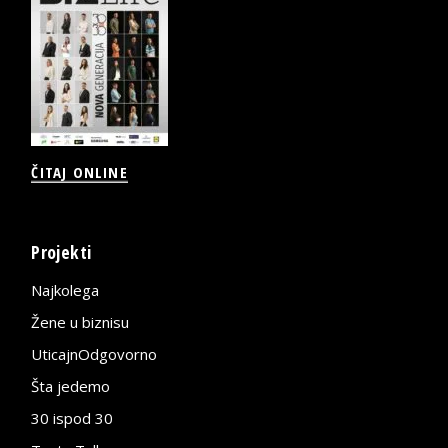
ČITAJ ONLINE
Projekti
Najkolega
Žene u biznisu
UticajnOdgovorno
Šta jedemo
30 ispod 30