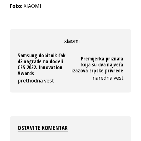
Foto:
XIAOMI
xiaomi
Samsung dobitnik čak
Premijerka priznala
43 nagrade na dodeli
koja su dva najveća
CES 2022. Innovation
izazova srpske privrede
Awards
naredna vest
prethodna vest
OSTAVITE KOMENTAR