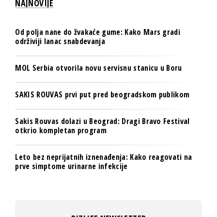
NAJNOVIJE
Od polja nane do žvakaće gume: Kako Mars gradi
održiviji lanac snabdevanja
MOL Serbia otvorila novu servisnu stanicu u Boru
SAKIS ROUVAS prvi put pred beogradskom publikom
Sakis Rouvas dolazi u Beograd: Dragi Bravo Festival
otkrio kompletan program
Leto bez neprijatnih iznenađenja: Kako reagovati na
prve simptome urinarne infekcije