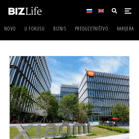
NOVO
U FOKUSU
BIZNIS
PREDUZETNIŠTVO
KARIJERA