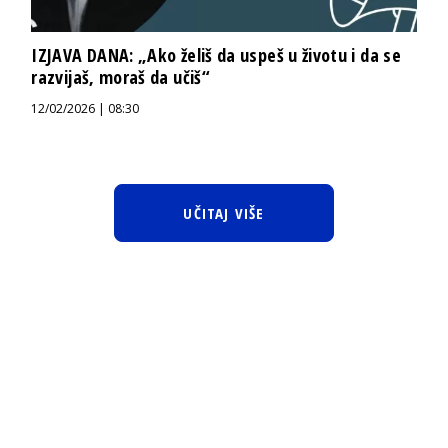
IZJAVA DANA: „Ako želiš da uspeš u životu i da se
razvijaš, moraš da učiš“
12/02/2026 | 08:30
UČITAJ VIŠE