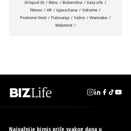
30 Ispod 30
Bitno
Bizbendovi
Easy Life
Filmovi
HR
Izjava Dana
Odrzime
Poslovne Vesti
Putovanja
Važno
Wannabe
Webmind
Najvažnije biznis priče svakog dana u