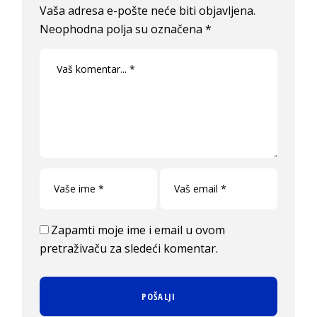
Vaša adresa e-pošte neće biti objavljena.
Neophodna polja su označena
*
Zapamti moje ime i email u ovom
pretraživaču za sledeći komentar.