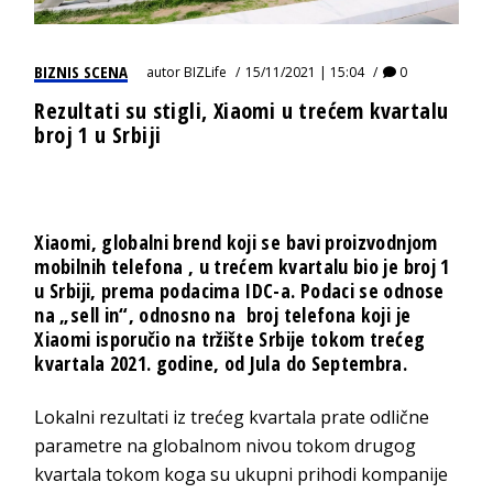
BIZNIS SCENA
autor
BIZLife
15/11/2021 | 15:04
0
Rezultati su stigli, Xiaomi u trećem kvartalu
broj 1 u Srbiji
Xiaomi, globalni brend koji se bavi proizvodnjom
mobilnih telefona , u trećem kvartalu bio je broj 1
u Srbiji, prema podacima IDC-a. Podaci se odnose
na „sell in“, odnosno na broj telefona koji je
Xiaomi isporučio na tržište Srbije tokom trećeg
kvartala 2021. godine, od Jula do Septembra.
Lokalni rezultati iz trećeg kvartala prate odlične
parametre na globalnom nivou tokom drugog
kvartala tokom koga su ukupni prihodi kompanije