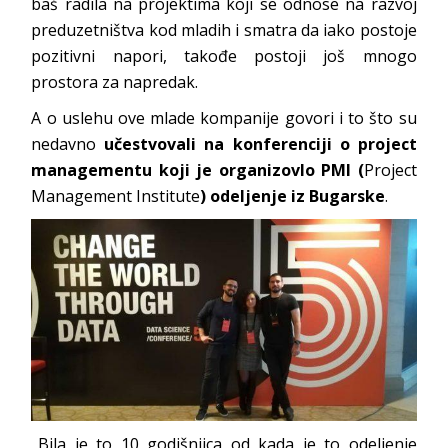
baš radila na projektima koji se odnose na razvoj
preduzetništva kod mladih i smatra da iako postoje
pozitivni napori, takođe postoji još mnogo
prostora za napredak.
A o uslehu ove mlade kompanije govori i to što su
nedavno
učestvovali na konferenciji o project
managementu koji je organizovlo PMI (
Project
Management Institute
) odeljenje iz Bugarske
.
„Bila je to 10 godišnjica od kada je to odeljenje