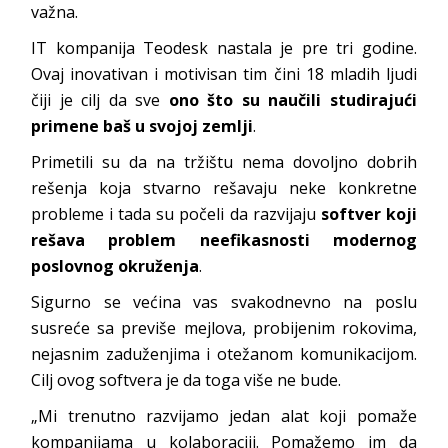
važna.
IT kompanija Teodesk nastala je pre tri godine.
Ovaj inovativan i motivisan tim čini 18 mladih ljudi
čiji je cilj da sve
ono što su naučili studirajući
primene baš u svojoj zemlji
.
Primetili su da na tržištu nema dovoljno dobrih
rešenja koja stvarno rešavaju neke konkretne
probleme i tada su počeli da razvijaju
softver koji
rešava problem neefikasnosti modernog
poslovnog okruženja
.
Sigurno se većina vas svakodnevno na poslu
susreće sa previše mejlova, probijenim rokovima,
nejasnim zaduženjima i otežanom komunikacijom.
Cilj ovog softvera je da toga više ne bude.
„Mi trenutno razvijamo jedan alat koji pomaže
kompanijama u kolaboraciji. Pomažemo im da