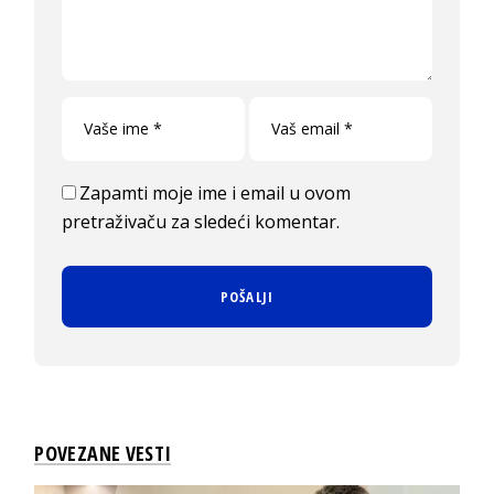
Zapamti moje ime i email u ovom
pretraživaču za sledeći komentar.
POVEZANE VESTI