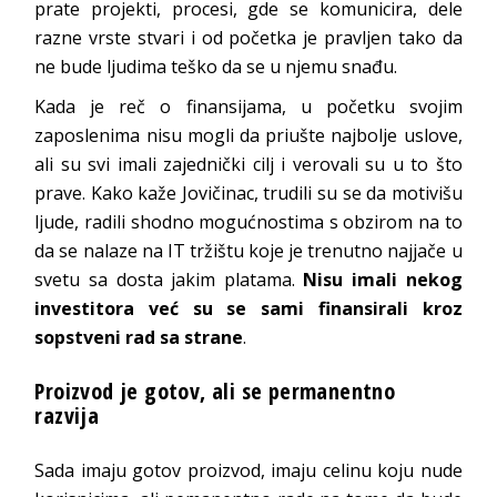
prate projekti, procesi, gde se komunicira, dele
razne vrste stvari i od početka je pravljen tako da
ne bude ljudima teško da se u njemu snađu.
Kada je reč o finansijama, u početku svojim
zaposlenima nisu mogli da priušte najbolje uslove,
ali su svi imali zajednički cilj i verovali su u to što
prave. Kako kaže Jovičinac, trudili su se da motivišu
ljude, radili shodno mogućnostima s obzirom na to
da se nalaze na IT tržištu koje je trenutno najjače u
svetu sa dosta jakim platama.
Nisu imali nekog
investitora već su se sami finansirali kroz
sopstveni rad sa strane
.
Proizvod je gotov, ali se permanentno
razvija
Sada imaju gotov proizvod, imaju celinu koju nude