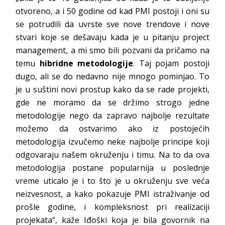
otvoreno, a i 50 godine od kad PMI postoji i oni su
se potrudili da uvrste sve nove trendove i nove
stvari koje se dešavaju kada je u pitanju project
management, a mi smo bili pozvani da pričamo na
temu
hibridne metodologije
. Taj pojam postoji
dugo, ali se do nedavno nije mnogo pominjao. To
je u suštini novi prostup kako da se rade projekti,
gde ne moramo da se držimo strogo jedne
metodologije nego da zapravo najbolje rezultate
možemo da ostvarimo ako iz postojećih
metodologija izvučemo neke najbolje principe koji
odgovaraju našem okruženju i timu. Na to da ova
metodologija postane popularnija u poslednje
vreme uticalo je i to što je u okruženju sve veća
neizvesnost, a kako pokazuje PMI istraživanje od
prošle godine, i kompleksnost pri realizaciji
projekata“, kaže Iđoški koja je bila govornik na