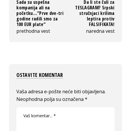
Sada su uspešna
Da li ste čuli za
kompanija ali na
TESLAGRAM? Srpski
početku…“Prve dve-tri
stručnjaci krilima
godine radili smo za
leptira protiv
100 EUR plate“
FALSIFIKATA!
prethodna vest
naredna vest
OSTAVITE KOMENTAR
Vaša adresa e-pošte neće biti objavljena.
Neophodna polja su označena
*