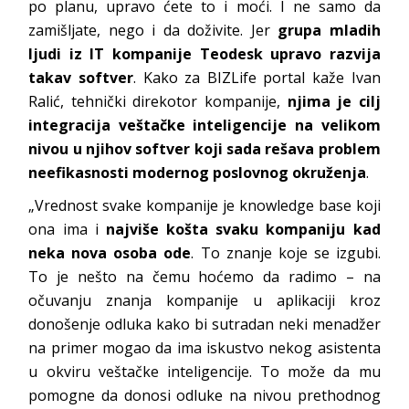
po planu, upravo ćete to i moći. I ne samo da
zamišljate, nego i da doživite. Jer
grupa mladih
ljudi iz IT kompanije Teodesk upravo razvija
takav softver
. Kako za BIZLife portal kaže Ivan
Ralić, tehnički direkotor kompanije,
njima je cilj
integracija veštačke inteligencije na velikom
nivou u njihov softver koji sada rešava problem
neefikasnosti modernog poslovnog okruženja
.
„Vrednost svake kompanije je knowledge base koji
ona ima i
najviše košta svaku kompaniju kad
neka nova osoba ode
. To znanje koje se izgubi.
To je nešto na čemu hoćemo da radimo – na
očuvanju znanja kompanije u aplikaciji kroz
donošenje odluka kako bi sutradan neki menadžer
na primer mogao da ima iskustvo nekog asistenta
u okviru veštačke inteligencije. To može da mu
pomogne da donosi odluke na nivou prethodnog