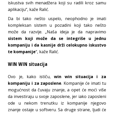
iskustva svih menadžera koji su radili kroz samu
aplikaciju“, kaže Ralić.
Da bi tako nešto uspelo, neophodno je imati
kompleksan sistem u pozadini koji tako nešto
može da razvije. „Naša ideja je da napravimo
sistem koji može da se integriše u jednu
kompaniju i da kasnije drži celokupno iskustvo
te kompanije
“, kaže Ralić.
WIN WIN situacija
Ovo je, kako ističu,
win win situacija i za
kompaniju i za zaposlene
. Kompanije će imati tu
mogućnost da čuvaju znanje, a opet će moći više
da investiraju u svoje zaposlene, jer iako zaposleni
ode u nekom trenutku iz kompanije njegovo
znanje ostaje u softveru. Sa druge strane, ljudi će