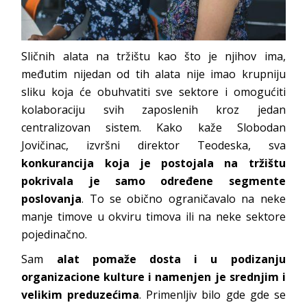
Sličnih alata na tržištu kao što je njihov ima,
međutim nijedan od tih alata nije imao krupniju
sliku koja će obuhvatiti sve sektore i omogućiti
kolaboraciju svih zaposlenih kroz jedan
centralizovan sistem. Kako kaže Slobodan
Jovičinac, izvršni direktor Teodeska, sva
konkurancija koja je postojala na tržištu
pokrivala je samo određene segmente
poslovanja
. To se obično ograničavalo na neke
manje timove u okviru timova ili na neke sektore
pojedinačno.
Sam
alat pomaže dosta i u podizanju
organizacione kulture i namenjen je srednjim i
velikim preduzećima
. Primenljiv bilo gde gde se