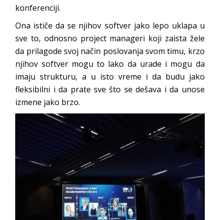
konferenciji.
Ona ističe da se njihov softver jako lepo uklapa u
sve to, odnosno project manageri koji zaista žele
da prilagode svoj način poslovanja svom timu, krzo
njihov softver mogu to lako da urade i mogu da
imaju strukturu, a u isto vreme i da budu jako
fleksibilni i da prate sve što se dešava i da unose
izmene jako brzo.