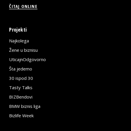
ČITAJ ONLINE
Projekti
Najkolega
Žene u biznisu
UticajnOdgovorno
Šta jedemo
30 ispod 30
Tasty Talks
BIZBendovi
BMW biznis liga
Bizlife Week