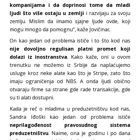
kompanijama i da doprinosi tome da mladi
ljudi što više ostaju u zemlji
i razvijaju za svoju
zemlju. Mislim da imamo sjajne ljude ovde, koji
mogu mnogo da pomognu“, kaže Jovičinac.
On kao jedan od problema ističe i to što kod nas
nije dovoljno regulisan platni promet koji
dolazi iz inostranstva
. Kako kaže, oni u ovom
trenutku ne možemo iz Srbije da naplaćujemo
usluge kroz neke alate kao što je Stripe, zato što
imaju ograničenja od NBS. A onda ljudi obično
otvaraju firme sa strane gde rade transakcije, gde
su ti alati dostupni.
Kada je reč o mladima u preduzetništvu kod nas,
Sandra Iđoški kao jedan od problema ističe
neprilagođenost pravosudnog sistema
preduzetništvu
. Naime, ona je godinu i po dana