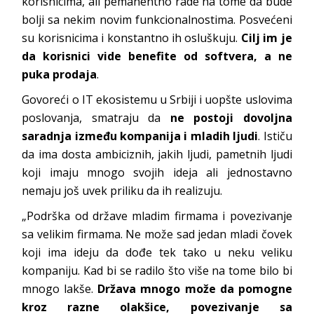
korisnicima, ali pemanentno rade na tome da bude
bolji sa nekim novim funkcionalnostima. Posvećeni
su korisnicima i konstantno ih osluškuju.
Cilj im je
da korisnici vide benefite od softvera, a ne
puka prodaja
.
Govoreći o IT ekosistemu u Srbiji i uopšte uslovima
poslovanja, smatraju da
ne postoji dovoljna
saradnja između kompanija i mladih ljudi
. Ističu
da ima dosta ambiciznih, jakih ljudi, pametnih ljudi
koji imaju mnogo svojih ideja ali jednostavno
nemaju još uvek priliku da ih realizuju.
„Podrška od države mladim firmama i povezivanje
sa velikim firmama. Ne može sad jedan mladi čovek
koji ima ideju da dođe tek tako u neku veliku
kompaniju. Kad bi se radilo što više na tome bilo bi
mnogo lakše.
Država mnogo može da pomogne
kroz razne olakšice, povezivanje sa