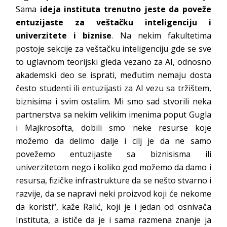
Sama
ideja instituta trenutno jeste da poveže
entuzijaste za veštačku inteligenciju i
univerzitete i biznise
. Na nekim fakultetima
postoje sekcije za veštačku inteligenciju gde se sve
to uglavnom teorijski gleda vezano za AI, odnosno
akademski deo se isprati, međutim nemaju dosta
često studenti ili entuzijasti za AI vezu sa tržištem,
biznisima i svim ostalim. Mi smo sad stvorili neka
partnerstva sa nekim velikim imenima poput Gugla
i Majkrosofta, dobili smo neke resurse koje
možemo da delimo dalje i cilj je da ne samo
povežemo entuzijaste sa biznisisma ili
univerzitetom nego i koliko god možemo da damo i
resursa, fizičke infrastrukture da se nešto stvarno i
razvije, da se napravi neki proizvod koji će nekome
da koristi“, kaže Ralić, koji je i jedan od osnivača
Instituta, a ističe da je i sama razmena znanje ja