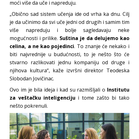
moći više da uče i napreduju.
„Obično sad sistem učenja ide od vrha ka dnu. Cilj
je da učinimo da svi uče jedni od drugih i samim tim
više napreduju i bolje sagledavaju neke
mogućnosti i prilike.
Suština je da delujemo kao
celina, a ne kao pojedinci
. To znanje će nekako i
biti najvrednije u budućnosti, to je nešto što će
stvarno razlikovati jednu kompaniju od druge i
njihova kultura“, kaže izvršni direktor Teodeska
Slobodan Jovičinac.
Ovo im je bila ideja i kad su razmišljali o
Institutu
za veštačku inteligenciju
i tome zašto bi tako
nešto pokrenuli.