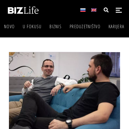
NOVO
U FOKUSU
BIZNIS
PREDUZETNIŠTVO
KARIJERA