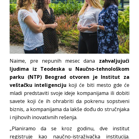
Naime, pre nepunih mesec dana
zahvaljujući
ljudima iz Teodeska u Naučno-tehnološkom
parku (NTP) Beograd otvoren je Institut za
veštačku inteligenciju
koji će biti mesto gde će
mladi predstaviti svoje ideje kompanijama ili dobiti
savete koji će ih ohrabriti da pokrenu sopstveni
biznis, a kompanijama da lakše dođu do stručnjaka
i njihovih inovativnih rešenja.
„Planiramo da se kroz godinu, dve institut
registruje kao naučno-istraživačka institucija.