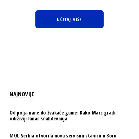
UČITAJ VIŠE
NAJNOVIJE
Od polja nane do žvakaće gume: Kako Mars gradi
održiviji lanac snabdevanja
MOL Serbia otvorila novu servisnu stanicu u Boru