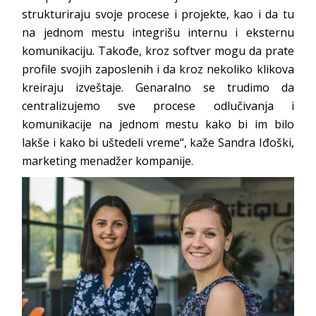
strukturiraju svoje procese i projekte, kao i da tu
na jednom mestu integrišu internu i eksternu
komunikaciju. Takođe, kroz softver mogu da prate
profile svojih zaposlenih i da kroz nekoliko klikova
kreiraju izveštaje. Genaralno se trudimo da
centralizujemo sve procese odlučivanja i
komunikacije na jednom mestu kako bi im bilo
lakše i kako bi uštedeli vreme“, kaže Sandra Iđoški,
marketing menadžer kompanije.