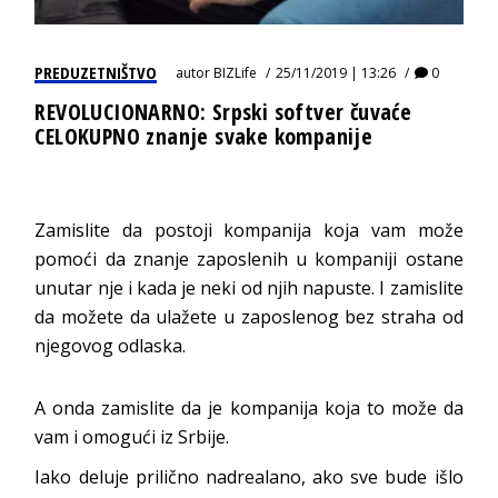
PREDUZETNIŠTVO
autor
BIZLife
25/11/2019 | 13:26
0
REVOLUCIONARNO: Srpski softver čuvaće
CELOKUPNO znanje svake kompanije
Zamislite da postoji kompanija koja vam može
pomoći da znanje zaposlenih u kompaniji ostane
unutar nje i kada je neki od njih napuste. I zamislite
da možete da ulažete u zaposlenog bez straha od
njegovog odlaska.
A onda zamislite da je kompanija koja to može da
vam i omogući iz Srbije.
Iako deluje prilično nadrealano, ako sve bude išlo