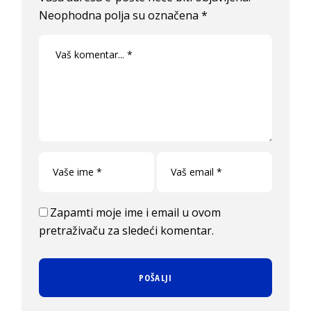
Neophodna polja su označena
*
Zapamti moje ime i email u ovom
pretraživaču za sledeći komentar.