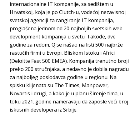
internacionalne IT kompanije, sa sedištem u
Hrvatskoj, koja je po Clutch-u, vodećoj nezavisnoj
svetskoj agenciji za rangiranje IT kompanija,
proglašena jednom od 20 najboljih svetskih web
development kompanija u svetu. Takođe, dve
godine za redom, Q se našao na listi 500 najbrže
rastućih firmi u Evropi, Bliskom Istoku i Africi
(Deloitte Fast 500 EMEA). Kompanija trenutno broji
preko 200 stručnjaka, a nedavno je dobila nagradu
za najboljeg poslodavca godine u regionu. Na
spisku klijenata su The Times, Manpower,
Novartis i drugi, a kako je u planu širenje tima, u
toku 2021. godine nameravaju da zaposle veći broj
iskusnih developera iz Srbije.