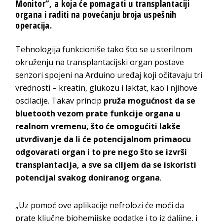
Monitor
”, a koja će pomagati u transplantaciji
organa i raditi na povećanju broja uspešnih
operacija.
Tehnologija funkcioniše tako što se u sterilnom
okruženju na transplantacijski organ postave
senzori spojeni na Arduino uređaj koji očitavaju tri
vrednosti – kreatin, glukozu i laktat, kao i njihove
oscilacije. Takav princip
pruža mogućnost da se
bluetooth vezom prate funkcije organa u
realnom vremenu, što će omogućiti
lakše
utvrđivanje da li će potencijalnom primaocu
odgovarati organ i to pre nego što se izvrši
transplantacija, a sve sa ciljem da se iskoristi
potencijal svakog doniranog organa
.
„Uz pomoć ove aplikacije nefrolozi će moći da
prate ključne biohemijske podatke i to iz daljine, i