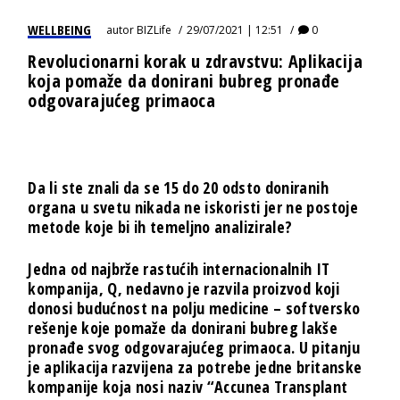
WELLBEING
autor
BIZLife
29/07/2021 | 12:51
0
Revolucionarni korak u zdravstvu: Aplikacija
koja pomaže da donirani bubreg pronađe
odgovarajućeg primaoca
Da li ste znali da se 15 do 20 odsto doniranih
organa u svetu nikada ne iskoristi jer ne postoje
metode koje bi ih temeljno analizirale
?
Jedna od najbrže rastućih internacionalnih IT
kompanija,
Q
, nedavno je razvila proizvod koji
donosi budućnost na polju medicine –
softversko
rešenje koje pomaže da donirani bubreg lakše
pronađe svog odgovarajućeg primaoca
. U pitanju
je aplikacija razvijena za potrebe jedne britanske
kompanije koja nosi naziv “
Accunea Transplant