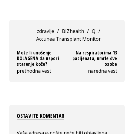
zdravlje
/
BIZhealth
/
Q
/
Accunea Transplant Monitor
Može li unošenje
Na respiratorima 13
KOLAGENA da uspori
pacijenata, umrle dve
starenje kože?
osobe
prethodna vest
naredna vest
OSTAVITE KOMENTAR
Vaša adresa e-pošte neće biti objavljena.