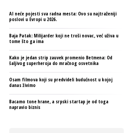
AI neće pojesti sva radna mesta: Ovo su najtraženiji
poslovi u Evropi u 2026.
Baja Patak: Milijarder koji ne troši novac, već uživa u
tome što ga ima
Kako je jedan strip zauvek promenio Betmena: Od
šaljivog superheroja do mračnog osvetnika
Osam filmova koji su predvideli budućnost u kojoj
danas živimo
Bacamo tone hrane, a srpski startap je od toga
napravio biznis