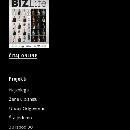
ČITAJ ONLINE
Projekti
Najkolega
Žene u biznisu
UticajnOdgovorno
Šta jedemo
30 ispod 30