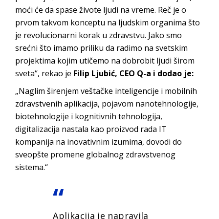
moći će da spase živote ljudi na vreme. Reč je o
prvom takvom konceptu na ljudskim organima što
je revolucionarni korak u zdravstvu. Jako smo
srećni što imamo priliku da radimo na svetskim
projektima kojim utičemo na dobrobit ljudi širom
sveta“, rekao je
Filip Ljubić, CEO Q-a i dodao je:
„Naglim širenjem veštačke inteligencije i mobilnih
zdravstvenih aplikacija, pojavom nanotehnologije,
biotehnologije i kognitivnih tehnologija,
digitalizacija nastala kao proizvod rada IT
kompanija na inovativnim izumima, dovodi do
sveopšte promene globalnog zdravstvenog
sistema.“
Aplikacija je napravila