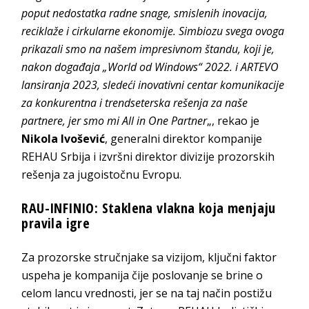
poput nedostatka radne snage, smislenih inovacija,
reciklaže i cirkularne ekonomije. Simbiozu svega ovoga
prikazali smo na našem impresivnom štandu, koji je,
nakon događaja „World od Windows“ 2022. i ARTEVO
lansiranja 2023, sledeći inovativni centar komunikacije
za konkurentna i trendseterska rešenja za naše
partnere, jer smo mi All in One Partner
„, rekao je
Nikola Ivošević
, generalni direktor kompanije
REHAU Srbija i izvršni direktor divizije prozorskih
rešenja za jugoistočnu Evropu.
RAU-INFINIO: Staklena vlakna koja menjaju
pravila igre
Za prozorske stručnjake sa vizijom, ključni faktor
uspeha je kompanija čije poslovanje se brine o
celom lancu vrednosti, jer se na taj način postižu