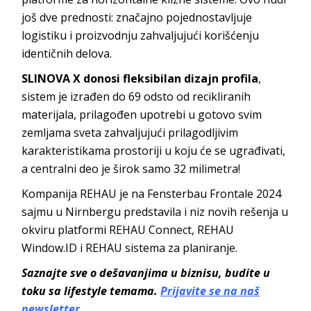
još dve prednosti: značajno pojednostavljuje
logistiku i proizvodnju zahvaljujući korišćenju
identičnih delova.
SLINOVA X donosi fleksibilan dizajn profila
,
sistem je izrađen do 69 odsto od recikliranih
materijala, prilagođen upotrebi u gotovo svim
zemljama sveta zahvaljujući prilagodljivim
karakteristikama prostoriji u koju će se ugrađivati,
a centralni deo je širok samo 32 milimetra!
Kompanija REHAU je na Fensterbau Frontale 2024
sajmu u Nirnbergu predstavila i niz novih rešenja u
okviru platformi REHAU Connect, REHAU
Window.ID i REHAU sistema za planiranje.
Saznajte sve o dešavanjima u biznisu, budite u
toku sa lifestyle temama.
Prijavite se na naš
newsletter.