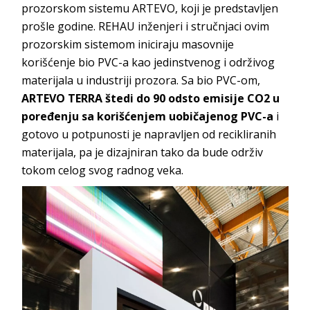
prozorskom sistemu ARTEVO, koji je predstavljen
prošle godine. REHAU inženjeri i stručnjaci ovim
prozorskim sistemom iniciraju masovnije
korišćenje bio PVC-a kao jedinstvenog i održivog
materijala u industriji prozora. Sa bio PVC-om,
ARTEVO TERRA štedi do 90 odsto emisije CO2 u
poređenju sa korišćenjem uobičajenog PVC-a
i
gotovo u potpunosti je napravljen od recikliranih
materijala, pa je dizajniran tako da bude održiv
tokom celog svog radnog veka.