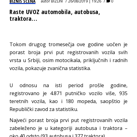
BIZNIS SCENA
autor
BIZLife
26/08/2019 | 19:26
0
Raste UVOZ automobila, autobusa,
traktora…
Tokom drugog tromesečja ove godine uočen je
porast broja prvi put registrovanih vozila svih
vrsta u Srbiji, osim motocikala, priključnih i radnih
vozila, pokazuje zvanična statistika.
U odnosu na isti period prošle godine,
registrovano je 4.871 putničko vozilo više, 935
teretnih vozila, kao i 180 mopeda, saopštio je
Republički zavod za statistiku.
Najveći porast broja prvi put registrovanih vozila
zabeleženo je u kategoriji autobusa i traktora –
oko 40 odsto (93 autobusa i 377 traktora).