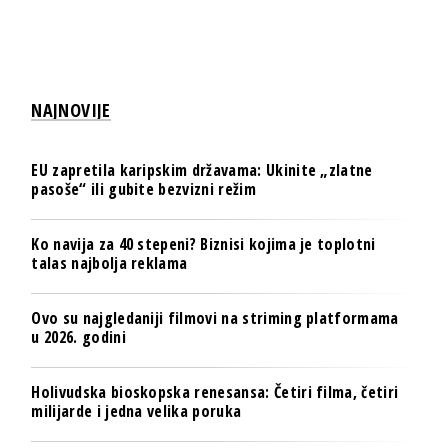
NAJNOVIJE
EU zapretila karipskim državama: Ukinite „zlatne
pasoše“ ili gubite bezvizni režim
Ko navija za 40 stepeni? Biznisi kojima je toplotni
talas najbolja reklama
Ovo su najgledaniji filmovi na striming platformama
u 2026. godini
Holivudska bioskopska renesansa: Četiri filma, četiri
milijarde i jedna velika poruka