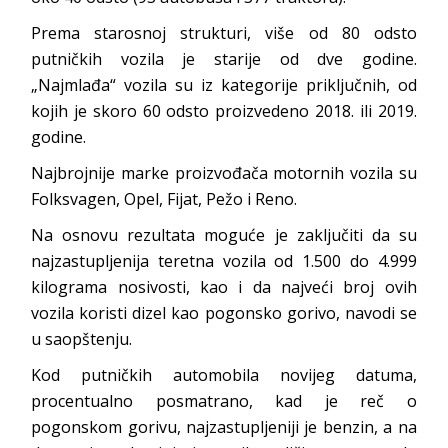
Prema starosnoj strukturi, više od 80 odsto
putničkih vozila je starije od dve godine.
„Najmlađa“ vozila su iz kategorije priključnih, od
kojih je skoro 60 odsto proizvedeno 2018. ili 2019.
godine.
Najbrojnije marke proizvođača motornih vozila su
Folksvagen, Opel, Fijat, Pežo i Reno.
Na osnovu rezultata moguće je zaključiti da su
najzastupljenija teretna vozila od 1.500 do 4.999
kilograma nosivosti, kao i da najveći broj ovih
vozila koristi dizel kao pogonsko gorivo, navodi se
u saopštenju.
Kod putničkih automobila novijeg datuma,
procentualno posmatrano, kad je reč o
pogonskom gorivu, najzastupljeniji je benzin, a na