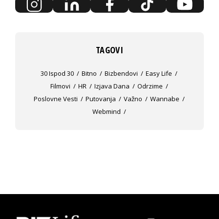
TAGOVI
30 Ispod 30
Bitno
Bizbendovi
Easy Life
Filmovi
HR
Izjava Dana
Odrzime
Poslovne Vesti
Putovanja
Važno
Wannabe
Webmind