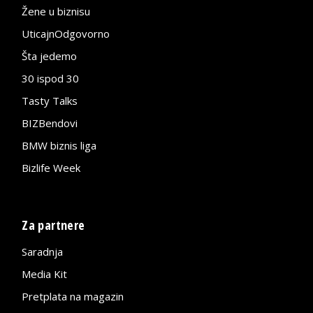
Žene u biznisu
UticajnOdgovorno
Šta jedemo
30 ispod 30
Tasty Talks
BIZBendovi
BMW biznis liga
Bizlife Week
Za partnere
Saradnja
Media Kit
Pretplata na magazin