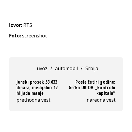
Izvor:
RTS
Foto:
screenshot
uvoz
/
automobil
/
Srbija
Junski prosek 53.633
Posle četiri godine:
dinara, medijalno 12
Grčka UKIDA „kontrolu
hiljada manje
kapitala“
prethodna vest
naredna vest